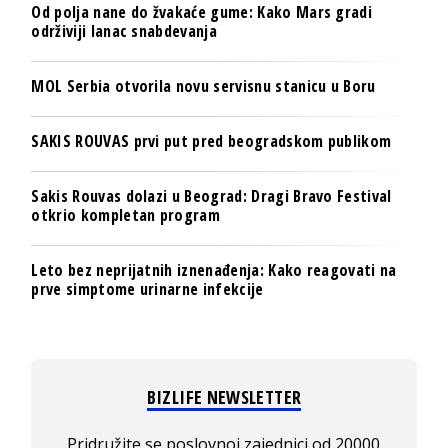
Od polja nane do žvakaće gume: Kako Mars gradi
održiviji lanac snabdevanja
MOL Serbia otvorila novu servisnu stanicu u Boru
SAKIS ROUVAS prvi put pred beogradskom publikom
Sakis Rouvas dolazi u Beograd: Dragi Bravo Festival
otkrio kompletan program
Leto bez neprijatnih iznenađenja: Kako reagovati na
prve simptome urinarne infekcije
BIZLIFE NEWSLETTER
Pridružite se poslovnoj zajednici od 20000