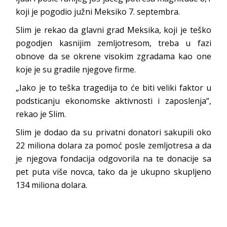
koji je pogodio južni Meksiko 7. septembra.
Slim je rekao da glavni grad Meksika, koji je teško
pogodjen kasnijim zemljotresom, treba u fazi
obnove da se okrene visokim zgradama kao one
koje je su gradile njegove firme.
„Iako je to teška tragedija to će biti veliki faktor u
podsticanju ekonomske aktivnosti i zaposlenja“,
rekao je Slim.
Slim je dodao da su privatni donatori sakupili oko
22 miliona dolara za pomoć posle zemljotresa a da
je njegova fondacija odgovorila na te donacije sa
pet puta više novca, tako da je ukupno skupljeno
134 miliona dolara.