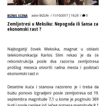
BIZNIS SCENA
autor
BIZLife
11/10/2017 | 16:29
0
Zemljotresi u Meksiku: Nepogoda ili šansa za
ekonomski rast ?
Najbogatiji čovek Meksika, magnat u oblasti
telekomunikacija Karlos Slim rekao je da će
rekonstrukcija posle dva razorna zemljotresa
prošlog meseca otvoriti radna mesta i podstaći
ekonomski rast n
Desetine kuća i stanova razoreno je i treba da
budu ponovo izgradjeni posle zemljotresa od 19.
septembra magnitude 7,1 u kome je poginulo 369
ljudi i posle ranijeg još jačeg potresa magnitude 8,1