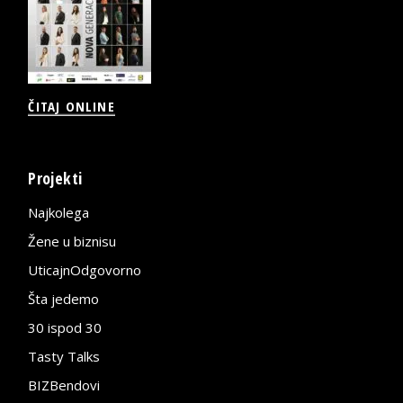
ČITAJ ONLINE
Projekti
Najkolega
Žene u biznisu
UticajnOdgovorno
Šta jedemo
30 ispod 30
Tasty Talks
BIZBendovi