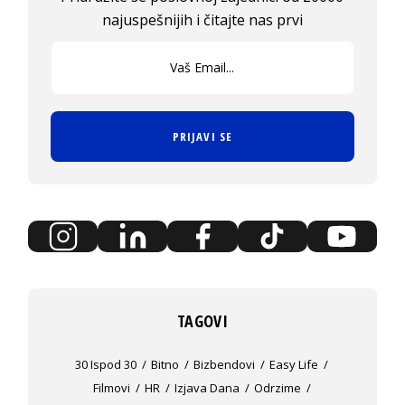
najuspešnijih i čitajte nas prvi
PRIJAVI SE
TAGOVI
30 Ispod 30
Bitno
Bizbendovi
Easy Life
Filmovi
HR
Izjava Dana
Odrzime