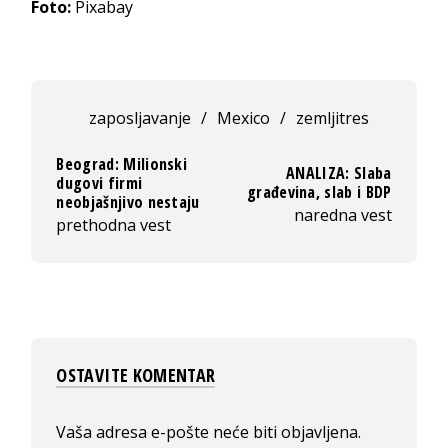
Foto:
Pixabay
zaposljavanje
/
Mexico
/
zemljitres
Beograd: Milionski
ANALIZA: Slaba
dugovi firmi
građevina, slab i BDP
neobjašnjivo nestaju
naredna vest
prethodna vest
OSTAVITE KOMENTAR
Vaša adresa e-pošte neće biti objavljena.