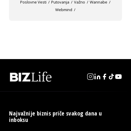
Poslovne Vesti
Putovanja
Važno
Wannabe
Webmind
Najvažnije biznis priče svakog dana u
inboksu