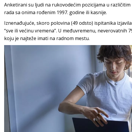
Anketirani su ljudi na rukovodećim pozicijama u različit
rada sa onima rođenim 1997. godine ili kasnije.
Iznenađujuće, skoro polovina (49 odsto) ispitanika izjavila 
“sve ili većinu vremena”. U međuvremenu, neverovatnih 79
koju je najteže imati na radnom mestu.