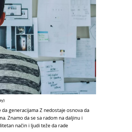
ay)
je da generacijama Z nedostaje osnova da
ama. Znamo da se sa radom na daljinu i
tetan način i ljudi teže da rade