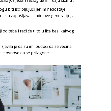
žilo još jedan razlog da im “daju čizmu”.
u biti iscrpljujući jer im nedostaje
oji su zapošljavali ljude ove generacije, a
 od tebe i reći će ti to u lice bez ikakvog
zjavila je da su im, budući da se većina
ale osnove da se prilagode