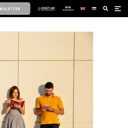
WSLETTER
E/SCHOOL
E/SCHOOL
A
A