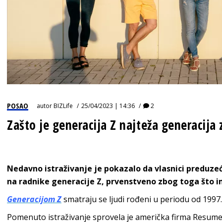
POSAO
autor
BIZLife
25/04/2023 | 14:36
2
Zašto je generacija Z najteža generacija 
Nedavno istraživanje je pokazalo da vlasnici preduze
na radnike generacije Z, prvenstveno zbog toga što i
Generacijom Z
smatraju se ljudi rođeni u periodu od 1997.
Pomenuto istraživanje sprovela je američka firma Resume