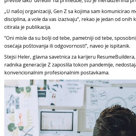
previše lako ‘uvredili’ na primedbe, što je menadžerima pru
„U našoj organizaciji, Gen Z sa kojima sam komunicirao mog
disciplina, a vole da vas izazivaju“, rekao je jedan od onih k
citirala je publikacija.
“Oni misle da su bolji od tebe, pametniji od tebe, sposobniji
osećaja poštovanja ili odgovornosti”, naveo je ispitanik.
Stejsi Heler, glavna savetnica za karijeru ResumeBuildera, i
radnika generacije Z zaposlila tokom pandemije, nedostaj
konvencionalnim profesionalnim postavkama.