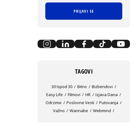
PRIJAVI SE
TAGOVI
30 Ispod 30
Bitno
Bizbendovi
Easy Life
Filmovi
HR
Izjava Dana
Odrzime
Poslovne Vesti
Putovanja
Važno
Wannabe
Webmind