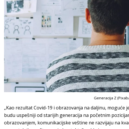
Generacija Z (Pixab
„Kao rezultat Covid-19 i obrazovanja na daljinu, moguće 
budu uspešniji od starijih generacija na početnim pozicij
obrazovanjem, komunikacijske veštine ne razvijaju na kvali