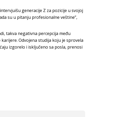
ntervjuišu generacije Z za pozicije u svojoj
kada su u pitanju profesionalne veštine”,
adi, takva negativna percepcija među
arijere. Odvojena studija koju je sprovela
ćaju izgorelo i isključeno sa posla, prenosi