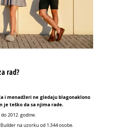
za rad?
ća i menadžeri ne gledaju blagonaklono
m je teško da sa njima rade.
 do 2012. godine.
Builder na uzorku od 1.344 osobe.