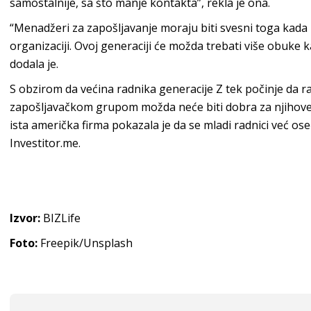
samostalnije, sa što manje kontakta”, rekla je ona.
“Menadžeri za zapošljavanje moraju biti svesni toga kada i
organizaciji. Ovoj generaciji će možda trebati više obuke 
dodala je.
S obzirom da većina radnika generacije Z tek počinje da r
zapošljavačkom grupom možda neće biti dobra za njihove k
ista američka firma pokazala je da se mladi radnici već ose
Investitor.me.
Izvor:
BIZLife
Foto:
Freepik/Unsplash