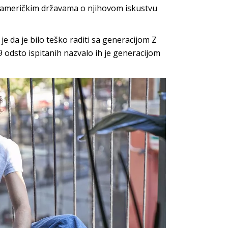
im američkim državama o njihovom iskustvu
je da je bilo teško raditi sa generacijom Z
 odsto ispitanih nazvalo ih je generacijom