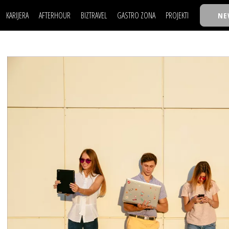
KARIJERA
AFTERHOUR
BIZTRAVEL
GASTRO ZONA
PROJEKTI
NE
POSAO
FILM I SCENA
NAJKOLEGA
LJUDI (HR)
KNJIGE
TASTY TALKS
POSAO
FILM I SCENA
NAJKOLEGA
JE
MOJ UGAO
AUTO SVET
30 ISPOD 30
LJUDI (HR)
KNJIGE
TASTY TALKS
USAVRŠAVANJE
STIL
BACK TO OFFIC
JE
MOJ UGAO
AUTO SVET
30 ISPOD 30
KNOW-HOW
WELLBEING
BIZBENDOVI
USAVRŠAVANJE
STIL
BACK TO OFFIC
BIZKOLEGIJUM
KNOW-HOW
WELLBEING
BIZBENDOVI
BMW BIZNIS LIG
BIZKOLEGIJUM
BIZLIFE WEEK
BMW BIZNIS LIG
IZJAVA GODINE
BIZLIFE WEEK
IZJAVA GODINE