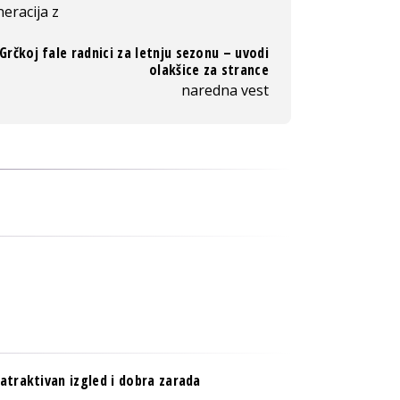
eracija z
Grčkoj fale radnici za letnju sezonu – uvodi
olakšice za strance
naredna vest
atraktivan izgled i dobra zarada