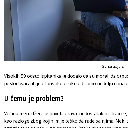
Generacija Z
Visokih 59 odsto ispitanika je dodalo da su morali da otpu
poslodavaca ih je otpustilo u roku od samo nedelju dana 
U čemu je problem?
Većina menadžera je navela prava, nedostatak motivacije, 
kao razloge zbog kojih im je teško da rade sa njima. Neki s