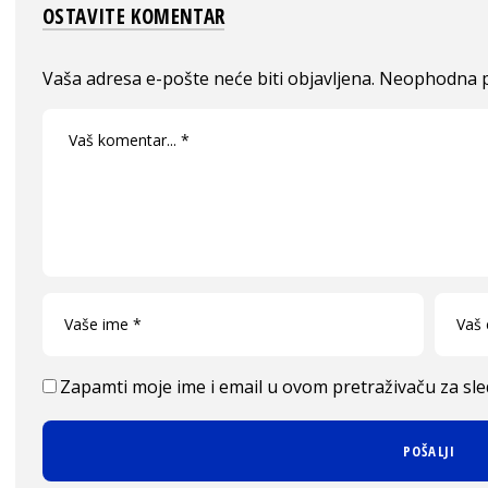
OSTAVITE KOMENTAR
Vaša adresa e-pošte neće biti objavljena.
Neophodna p
Zapamti moje ime i email u ovom pretraživaču za sl