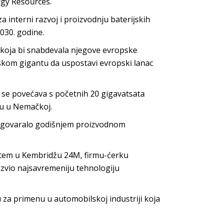
rgy Resources.
a interni razvoj i proizvodnju baterijskih
2030. godine.
koja bi snabdevala njegove evropske
skom gigantu da uspostavi evropski lanac
a se povećava s početnih 20 gigavatsata
ru u Nemačkoj.
i odgovaralo godišnjem proizvodnom
dištem u Kembridžu 24M, firmu-ćerku
azvio najsavremeniju tehnologiju
u za primenu u automobilskoj industriji koja