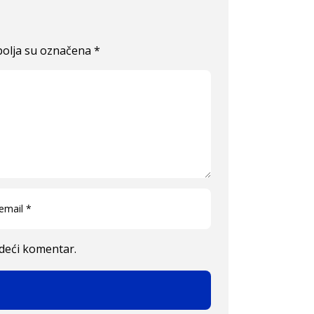
olja su označena
*
edeći komentar.