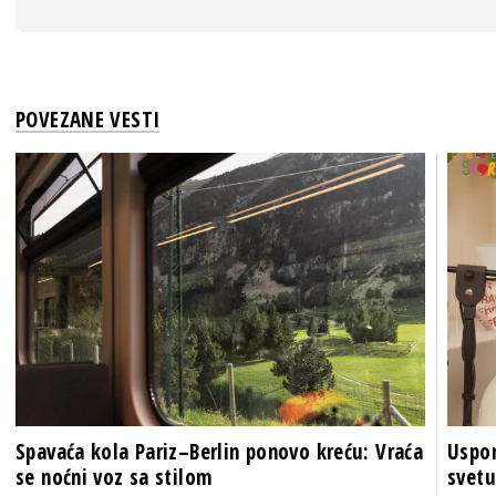
POVEZANE VESTI
Spavaća kola Pariz–Berlin ponovo kreću: Vraća
Uspon
se noćni voz sa stilom
svetu