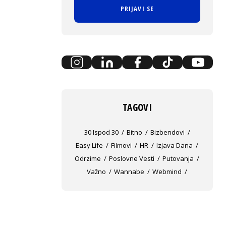
PRIJAVI SE
TAGOVI
30 Ispod 30
Bitno
Bizbendovi
Easy Life
Filmovi
HR
Izjava Dana
Odrzime
Poslovne Vesti
Putovanja
Važno
Wannabe
Webmind