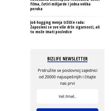
filma, četiri milijarde i jedna velika
poruka
Job hugging menja tržište rada:
Zaposleni se sve više drže sigurnosti, ali
to može imati posledice
BIZLIFE NEWSLETTER
Pridružite se poslovnoj zajednici
od 20000 najuspešnijih i čitajte
nas prvi