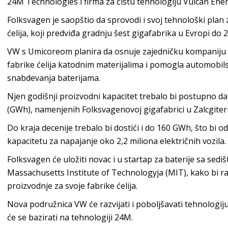
24M Technologies i firma za čistu tehnologiju Vulcan Ene
Folksvagen je saopštio da sprovodi i svoj tehnološki plan z
ćelija, koji predviđa gradnju šest gigafabrika u Evropi do 
VW s Umicoreom planira da osnuje zajedničku kompaniju 
fabrike ćelija katodnim materijalima i pomogla automobil
snabdevanja baterijama.
Njen godišnji proizvodni kapacitet trebalo bi postupno d
(GWh), namenjenih Folksvagenovoj gigafabrici u Zalcgite
Do kraja decenije trebalo bi dostići i do 160 GWh, što b
kapacitetu za napajanje oko 2,2 miliona električnih vozila.
Folksvagen će uložiti novac i u startap za baterije sa se
Massachusetts Institute of Technologyja (MIT), kako bi r
proizvodnje za svoje fabrike ćelija.
Nova podružnica VW će razvijati i poboljšavati tehnologij
će se bazirati na tehnologiji 24M.