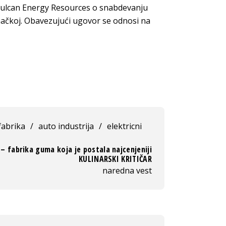
ulcan Energy Resources o snabdevanju
mačkoj. Obavezujući ugovor se odnosi na
fabrika
/
auto industrija
/
elektricni
– fabrika guma koja je postala najcenjeniji
KULINARSKI KRITIČAR
naredna vest