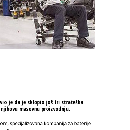
 je da je sklopio još tri strateška
 i njihovu masovnu proizvodnju.
ore, specijalizovana kompanija za baterije