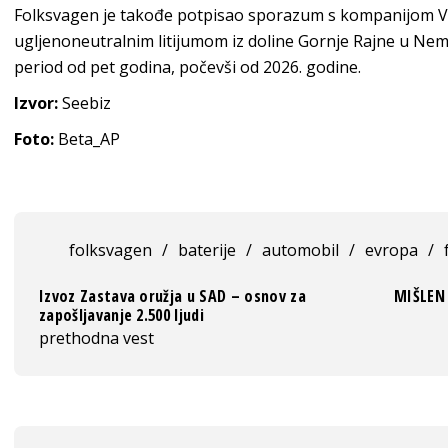
Folksvagen je takođe potpisao sporazum s kompanijom V
ugljenoneutralnim litijumom iz doline Gornje Rajne u Ne
period od pet godina, počevši od 2026. godine.
Izvor:
Seebiz
Foto:
Beta_AP
folksvagen
/
baterije
/
automobil
/
evropa
/
Izvoz Zastava oružja u SAD – osnov za
MIŠLEN 
zapošljavanje 2.500 ljudi
prethodna vest