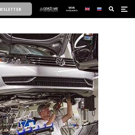
WSLETTER
E/SCHOOL
E/SCHOOL
A
A