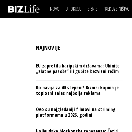
NOVO
U FOKUSU
BIZNIS
PREDUZETNIŠTVO
IZJAVA DANA
BIZNIS SCENA
VIDEO
REAL ESTATE
IZJAVA DANA
BIZNIS SCENA
BREND I KOMUNIKACI
VIDEO
REAL ESTATE
ESG & ENERGY
NAJNOVIJE
BREND I KOMUNIKACI
BANKE
ESG & ENERGY
OSIGURANJE
EU zapretila karipskim državama: Ukinite
BANKE
„zlatne pasoše“ ili gubite bezvizni režim
TECH I AI
OSIGURANJE
BIZNIS & SPORT
Ko navija za 40 stepeni? Biznisi kojima je
TECH I AI
toplotni talas najbolja reklama
PULS REGIONA
BIZNIS & SPORT
NOVO NA RAFU
Ovo su najgledaniji filmovi na striming
PULS REGIONA
platformama u 2026. godini
NOVO NA RAFU
Holivudska bioskopska renesansa: Četiri