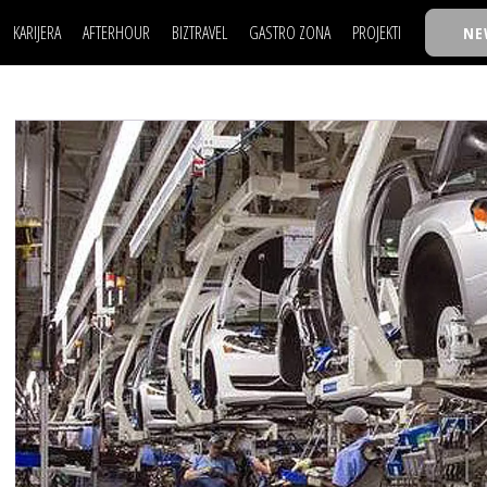
KARIJERA
AFTERHOUR
BIZTRAVEL
GASTRO ZONA
PROJEKTI
NE
POSAO
FILM I SCENA
NAJKOLEGA
LJUDI (HR)
KNJIGE
TASTY TALKS
POSAO
FILM I SCENA
NAJKOLEGA
JE
MOJ UGAO
AUTO SVET
30 ISPOD 30
LJUDI (HR)
KNJIGE
TASTY TALKS
USAVRŠAVANJE
STIL
BACK TO OFFIC
JE
MOJ UGAO
AUTO SVET
30 ISPOD 30
KNOW-HOW
WELLBEING
BIZBENDOVI
USAVRŠAVANJE
STIL
BACK TO OFFIC
BIZKOLEGIJUM
KNOW-HOW
WELLBEING
BIZBENDOVI
BMW BIZNIS LIG
BIZKOLEGIJUM
BIZLIFE WEEK
BMW BIZNIS LIG
IZJAVA GODINE
BIZLIFE WEEK
IZJAVA GODINE