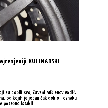
najcenjeniji KULINARSKI
ji su dobili svoj čuveni Mišlenov vodič.
na, od kojih je jedan čak dobio i oznaku
e posebno istakli.