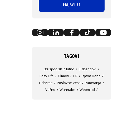
PRIJAVI SE
TAGOVI
30 Ispod 30
Bitno
Bizbendovi
Easy Life
Filmovi
HR
Izjava Dana
Odrzime
Poslovne Vesti
Putovanja
Važno
Wannabe
Webmind