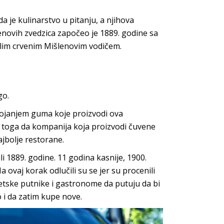
da je kulinarstvo u pitanju, a njihova
enovih zvedzica započeo je 1889. godine sa
im crvenim Mišlenovim vodičem.
go.
ostojanjem guma koje proizvodi ova
o toga da kompanija koja proizvodi čuvene
ajbolje restorane.
1889. godine. 11 godina kasnije, 1900.
 ovaj korak odlučili su se jer su procenili
vetske putnike i gastronome da putuju da bi
o i da zatim kupe nove.