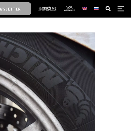
WSLETTER
E/SCHOOL
E/SCHOOL
A
A