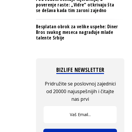
poverenje raste: „Vidre“ otkrivaju šta
se dešava kada tim zaroni zajedno
Besplatan obrok za velike uspehe: Diner
Bros svakog meseca nagrađuje mlade
talente Srbije
BIZLIFE NEWSLETTER
Pridružite se poslovnoj zajednici
od 20000 najuspešnijih i čitajte
nas prvi