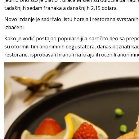
jedino ono što je platio”, braća Mišlen su odlučila da nap
tadašnjih sedam franaka a današnjih 2,15 dolara.
Novo izdanje je sadržalo listu hotela i restorana svrstani
izbačeni.
Kako je vodič postajao popularniji a naročito deo sa pre
su oformili tim anonimnih degustatora, danas poznati kao a
restorane, isprobavali hranu i na kraju ih ocenili anonimn