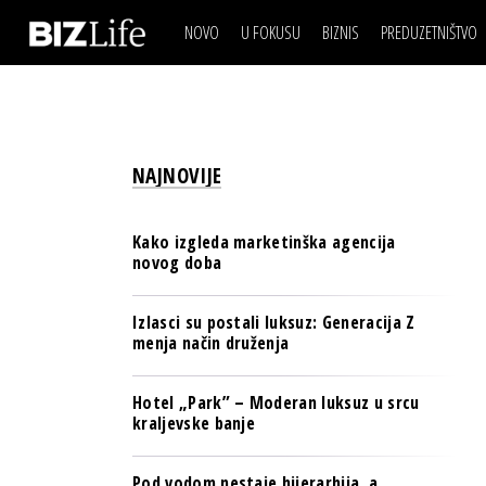
NOVO
U FOKUSU
BIZNIS
PREDUZETNIŠTVO
IZJAVA DANA
BIZNIS SCENA
VIDEO
REAL ESTATE
IZJAVA DANA
BIZNIS SCENA
BREND I KOMUNIKACI
VIDEO
REAL ESTATE
ESG & ENERGY
NAJNOVIJE
BREND I KOMUNIKACI
BANKE
ESG & ENERGY
OSIGURANJE
Kako izgleda marketinška agencija
BANKE
novog doba
TECH I AI
OSIGURANJE
BIZNIS & SPORT
Izlasci su postali luksuz: Generacija Z
TECH I AI
menja način druženja
PULS REGIONA
BIZNIS & SPORT
NOVO NA RAFU
Hotel „Park” – Moderan luksuz u srcu
PULS REGIONA
kraljevske banje
NOVO NA RAFU
Pod vodom nestaje hijerarhija, a