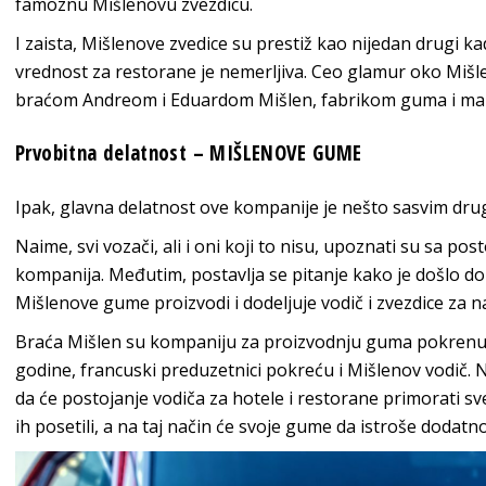
famoznu Mišlenovu zvezdicu.
I zaista, Mišlenove zvedice su prestiž kao nijedan drugi ka
vrednost za restorane je nemerljiva. Ceo glamur oko Mišl
braćom Andreom i Eduardom Mišlen, fabrikom guma i mal
Prvobitna delatnost – MIŠLENOVE GUME
Ipak, glavna delatnost ove kompanije je nešto sasvim dru
Naime, svi vozači, ali i oni koji to nisu, upoznati su sa p
kompanija. Međutim, postavlja se pitanje kako je došlo d
Mišlenove gume proizvodi i dodeljuje vodič i zvezdice za n
Braća Mišlen su kompaniju za proizvodnju guma pokrenuli 
godine, francuski preduzetnici pokreću i Mišlenov vodič. Na
da će postojanje vodiča za hotele i restorane primorati s
ih posetili, a na taj način će svoje gume da istroše dodatn