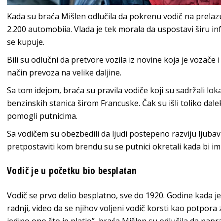
Kada su braća Mišlen odlučila da pokrenu vodič na prelazu
2.200 automobiia. Vlada je tek morala da uspostavi širu i
se kupuje.
Bili su odlučni da pretvore vozila iz novine koja je vozače 
način prevoza na velike daljine.
Sa tom idejom, braća su pravila vodiče koji su sadržali lok
benzinskih stanica širom Francuske. Čak su išli toliko dale
pomogli putnicima.
Sa vodičem su obezbedili da ljudi postepeno razviju ljub
pretpostaviti kom brendu su se putnici okretali kada bi i
Vodič je u početku bio besplatan
Vodič se prvo delio besplatno, sve do 1920. Godine kada j
radnji, video da se njihov voljeni vodič korsti kao potpo