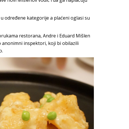
rave novi Mišlenov vodič i da ga naplaćuju
h u određene kategorije a plaćeni oglasi su
porukama restorana, Andre i Eduard Mišlen
nonimni inspektori, koji bi obilazili
o.