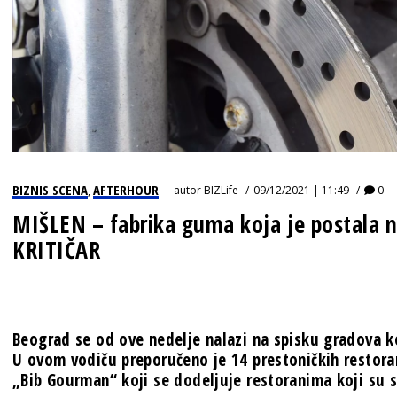
BIZNIS SCENA
AFTERHOUR
autor
BIZLife
09/12/2021 | 11:49
0
,
MIŠLEN – fabrika guma koja je postala 
KRITIČAR
Beograd se od ove nedelje nalazi na spisku gradova ko
U ovom
vodiču
preporučeno je 14 prestoničkih restora
„Bib Gourman“ koji se dodeljuje restoranima koji su s