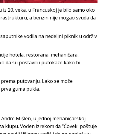
 iz 20. veka, u Francuskoj je bilo samo oko
nfrastrukturu, a benzin nije mogao svuda da
i saputnike vodila na nedeljni piknik u održiv
acije hotela, restorana, mehaničara,
ko da su postavili i putokaze kako bi
av prema putovanju. Lako se može
m prva guma pukla.
e Andre Mišlen, u jednoj mehaničarskoj
ra za klupu. Vođen izrekom da “Čovek poštuje