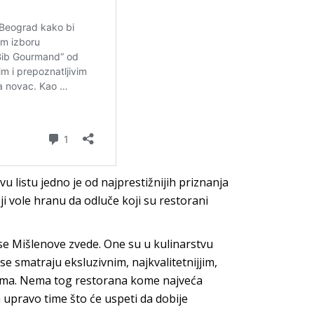
u listu jedno je od najprestižnijih priznanja
ji vole hranu da odluče koji su restorani
 se Mišlenove zvede. One su u kulinarstvu
u se smatraju eksluzivnim, najkvalitetnijjim,
dima. Nema tog restorana kome najveća
 upravo time što će uspeti da dobije