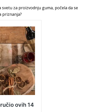
na svetu za proizvodnju guma, počela da se
a priznanja?