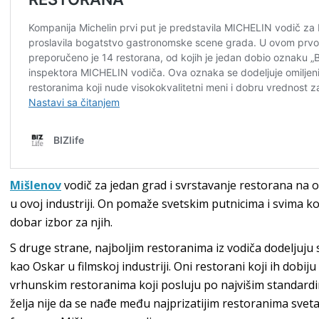
Mišlenov
vodič za jedan grad i svrstavanje restorana na ov
u ovoj industriji. On pomaže svetskim putnicima i svima ko
dobar izbor za njih.
S druge strane, najboljim restoranima iz vodiča dodeljuju
kao Oskar u filmskoj industriji. Oni restorani koji ih dobij
vrhunskim restoranima koji posluju po najvišim standar
želja nije da se nađe među najprizatijim restoranima sveta