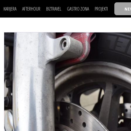
KARIJERA
AFTERHOUR
BIZTRAVEL
GASTRO ZONA
PROJEKTI
NE
POSAO
FILM I SCENA
NAJKOLEGA
LJUDI (HR)
KNJIGE
TASTY TALKS
POSAO
FILM I SCENA
NAJKOLEGA
JE
MOJ UGAO
AUTO SVET
30 ISPOD 30
LJUDI (HR)
KNJIGE
TASTY TALKS
USAVRŠAVANJE
STIL
BACK TO OFFIC
JE
MOJ UGAO
AUTO SVET
30 ISPOD 30
KNOW-HOW
WELLBEING
BIZBENDOVI
USAVRŠAVANJE
STIL
BACK TO OFFIC
BIZKOLEGIJUM
KNOW-HOW
WELLBEING
BIZBENDOVI
BMW BIZNIS LIG
BIZKOLEGIJUM
BIZLIFE WEEK
BMW BIZNIS LIG
IZJAVA GODINE
BIZLIFE WEEK
IZJAVA GODINE