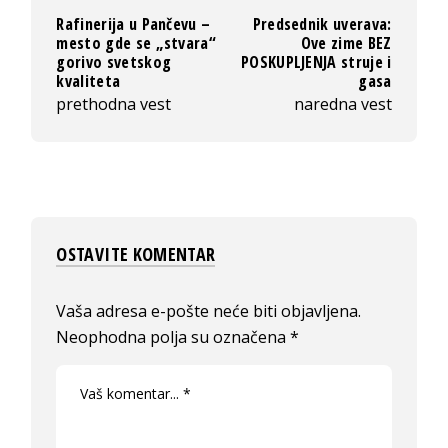
Rafinerija u Pančevu –
Predsednik uverava:
mesto gde se „stvara“
Ove zime BEZ
gorivo svetskog
POSKUPLJENJA struje i
kvaliteta
gasa
prethodna vest
naredna vest
OSTAVITE KOMENTAR
Vaša adresa e-pošte neće biti objavljena.
Neophodna polja su označena
*