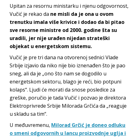
Upitan za resornu ministarku i njenu odgovornost,
Vučić je rekao da
ne misli da je ona u ovom
trenutku imala više krivice i dodao da bi pitao
sve resorne ministre od 2000. godine šta su
uradili, jer nije urađen nijedan strateški
objekat u energetskom sistemu.
Vučić je pre tri dana na otvorenoj sednici Vlade
Srbije izjavio da niko nije bio iznenađen što je pao
sneg, ali da je „ono što nam se dogodilo u
energetskom sektoru, blago je reći, bio potpuni
kolaps“. Ljudi će morati da snose posledice za
greške, poručio je tada Vučić i pozvao je direktora
Elektroprivrede Srbije Milorada Grčića da „reaguje
u skladu sa tim“.
U međuvremenu,
Milorad Grčić je doneo odluku
o smeni odgovornih u lancu proizvodnje uglja i