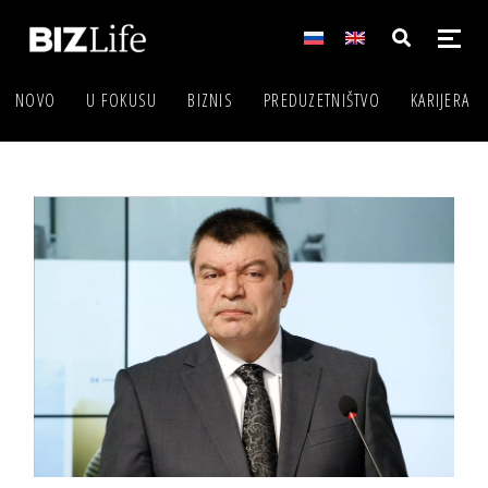
NOVO
U FOKUSU
BIZNIS
PREDUZETNIŠTVO
KARIJERA