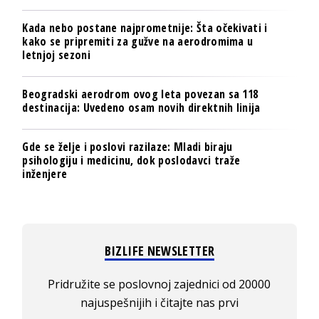
Kada nebo postane najprometnije: Šta očekivati i
kako se pripremiti za gužve na aerodromima u
letnjoj sezoni
Beogradski aerodrom ovog leta povezan sa 118
destinacija: Uvedeno osam novih direktnih linija
Gde se želje i poslovi razilaze: Mladi biraju
psihologiju i medicinu, dok poslodavci traže
inženjere
BIZLIFE NEWSLETTER
Pridružite se poslovnoj zajednici od 20000
najuspešnijih i čitajte nas prvi