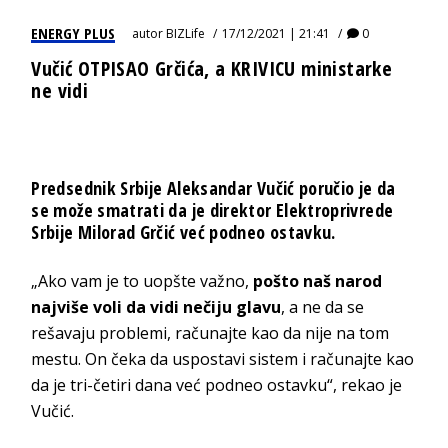
ENERGY PLUS
autor
BIZLife
17/12/2021 | 21:41
0
Vučić OTPISAO Grčića, a KRIVICU ministarke
ne vidi
Predsednik Srbije Aleksandar Vučić poručio je da
se može smatrati da je direktor Elektroprivrede
Srbije Milorad Grčić već podneo ostavku.
„Ako vam je to uopšte važno,
pošto naš narod
najviše voli da vidi nečiju glavu
, a ne da se
rešavaju problemi, računajte kao da nije na tom
mestu. On čeka da uspostavi sistem i računajte kao
da je tri-četiri dana već podneo ostavku“, rekao je
Vučić.