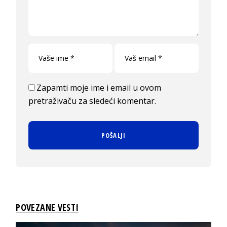
Zapamti moje ime i email u ovom
pretraživaču za sledeći komentar.
POVEZANE VESTI