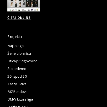
ČITAJ ONLINE
Projekti
Najkolega
Žene u biznisu
UticajnOdgovorno
Šta jedemo
30 ispod 30
Tasty Talks
BIZBendovi
BMW biznis liga
Bizlife Week