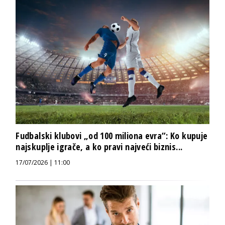
Fudbalski klubovi „od 100 miliona evra“: Ko kupuje
najskuplje igrače, a ko pravi najveći biznis...
17/07/2026 | 11:00