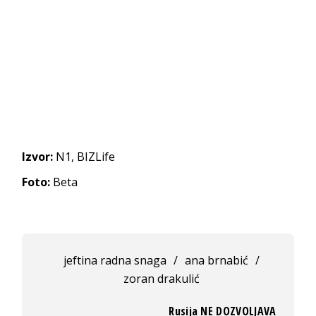
Izvor:
N1, BIZLife
Foto:
Beta
jeftina radna snaga
/
ana brnabić
/
zoran drakulić
Rusija NE DOZVOLJAVA