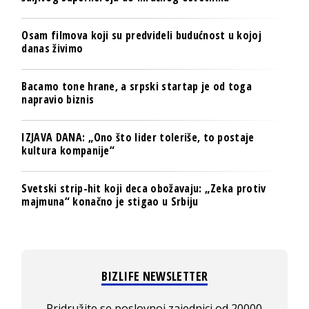
Osam filmova koji su predvideli budućnost u kojoj
danas živimo
Bacamo tone hrane, a srpski startap je od toga
napravio biznis
IZJAVA DANA: „Ono što lider toleriše, to postaje
kultura kompanije“
Svetski strip-hit koji deca obožavaju: „Zeka protiv
majmuna“ konačno je stigao u Srbiju
BIZLIFE NEWSLETTER
Pridružite se poslovnoj zajednici od 20000