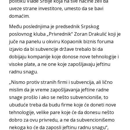
politiku Vlade Srbije koja na sve načine želi da
uveze strane investitore, umesto da se bavi
domaćim.
Među poslednjima je predsednik Srpskog
poslovnog kluba „Privrednik“ Zoran Drakulić koji je
juče na panelu u okviru Kopaonik biznis foruma
izjavio da bi subvencije države trebalo bi da
dobijaju kompanije koje donose nove tehnologije i
visoke plate, a ne one koje zapošljavaju jeftinu
radnu snagu.
„Nismo protiv stranih firmi i subvencija, ali lično
mislim da je vreme zapošljavanja jeftine radne
snage prošlo i ako se nešto subvencioniše, to
ubuduće treba da budu firme koje će doneti nove
tehnologije, velike pare koje će da donesu nešto
dobro za ovu privredu, a ne da subvencionišemo
nekoga ko će da zaposli jeftinu radnu snagu“,