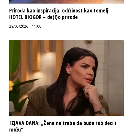
Priroda kao inspiracija, održivost kao temelj:
HOTEL BIOGOR – de(l)o prirode
29/05/2026 | 11:00
IZJAVA DANA: „Žena ne treba da bude rob deci i
mužu“