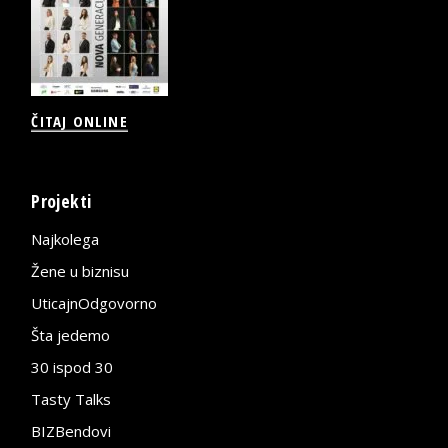
ČITAJ ONLINE
Projekti
Najkolega
Žene u biznisu
UticajnOdgovorno
Šta jedemo
30 ispod 30
Tasty Talks
BIZBendovi