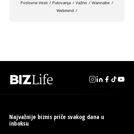
Poslovne Vesti
Putovanja
Važno
Wannabe
Webmind
Najvažnije biznis priče svakog dana u
inboksu