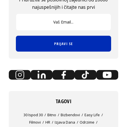
najuspešnijih i čitajte nas prvi
PRIJAVI SE
TAGOVI
30 Ispod 30
Bitno
Bizbendovi
Easy Life
Filmovi
HR
Izjava Dana
Odrzime