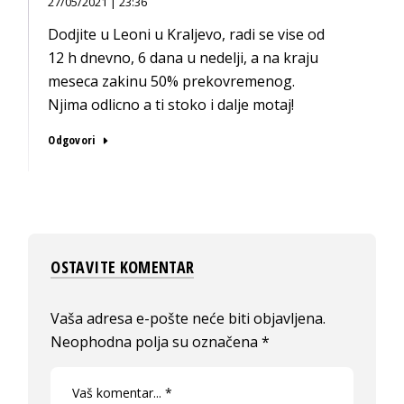
27/05/2021 | 23:36
Dodjite u Leoni u Kraljevo, radi se vise od
12 h dnevno, 6 dana u nedelji, a na kraju
meseca zakinu 50% prekovremenog.
Njima odlicno a ti stoko i dalje motaj!
Odgovori
OSTAVITE KOMENTAR
Vaša adresa e-pošte neće biti objavljena.
Neophodna polja su označena
*