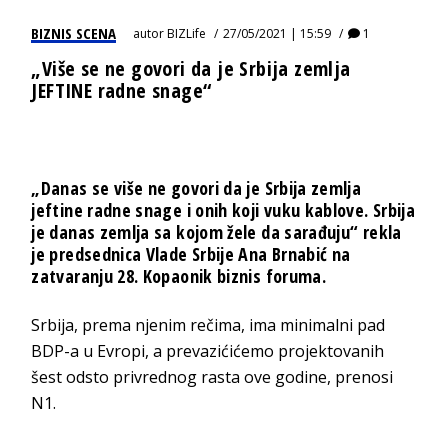
BIZNIS SCENA
autor
BIZLife
27/05/2021 | 15:59
1
„Više se ne govori da je Srbija zemlja
JEFTINE radne snage“
„Danas se više ne govori da je Srbija zemlja
jeftine radne snage i onih koji vuku kablove. Srbija
je danas zemlja sa kojom žele da sarađuju“ rekla
je predsednica Vlade Srbije Ana Brnabić na
zatvaranju 28. Kopaonik biznis foruma.
Srbija, prema njenim rečima, ima minimalni pad
BDP-a u Evropi, a prevazićićemo projektovanih
šest odsto privrednog rasta ove godine, prenosi
N1.