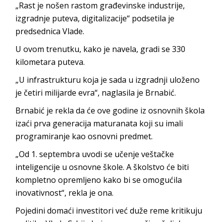
„Rast je nošen rastom građevinske industrije,
izgradnje puteva, digitalizacije“ podsetila je
predsednica Vlade.
U ovom trenutku, kako je navela, gradi se 330
kilometara puteva.
„U infrastrukturu koja je sada u izgradnji uloženo
je četiri milijarde evra“, naglasila je Brnabić.
Brnabić je rekla da će ove godine iz osnovnih škola
izaći prva generacija maturanata koji su imali
programiranje kao osnovni predmet.
„Od 1. septembra uvodi se učenje veštačke
inteligencije u osnovne škole. A školstvo će biti
kompletno opremljeno kako bi se omogućila
inovativnost“, rekla je ona.
Pojedini domaći investitori već duže reme kritikuju