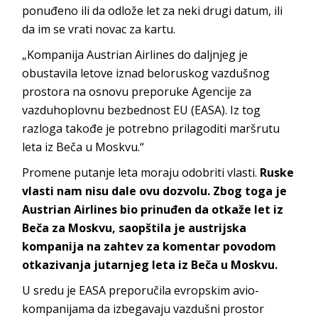
ponuđeno ili da odlože let za neki drugi datum, ili
da im se vrati novac za kartu.
„Kompanija Austrian Airlines do daljnjeg je
obustavila letove iznad beloruskog vazdušnog
prostora na osnovu preporuke Agencije za
vazduhoplovnu bezbednost EU (EASA). Iz tog
razloga takođe je potrebno prilagoditi maršrutu
leta iz Beča u Moskvu.“
Promene putanje leta moraju odobriti vlasti.
Ruske
vlasti nam nisu dale ovu dozvolu. Zbog toga je
Austrian Airlines bio prinuđen da otkaže let iz
Beča za Moskvu, saopštila je austrijska
kompanija na zahtev za komentar povodom
otkazivanja jutarnjeg leta iz Beča u Moskvu.
U sredu je EASA preporučila evropskim avio-
kompanijama da izbegavaju vazdušni prostor