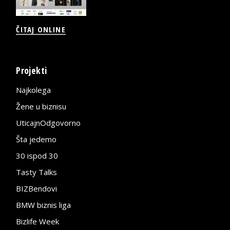
ČITAJ ONLINE
Projekti
Najkolega
Žene u biznisu
UticajnOdgovorno
Šta jedemo
30 ispod 30
Tasty Talks
BIZBendovi
BMW biznis liga
Bizlife Week