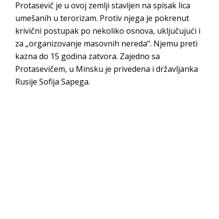
Protasevič je u ovoj zemlji stavljen na spisak lica
umešanih u terorizam. Protiv njega je pokrenut
krivični postupak po nekoliko osnova, uključujući i
za „organizovanje masovnih nereda“. Njemu preti
kazna do 15 godina zatvora. Zajedno sa
Protasevičem, u Minsku je privedena i državljanka
Rusije Sofija Sapega.