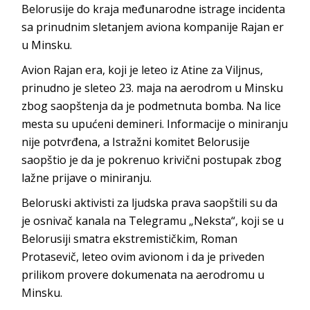
Belorusije do kraja međunarodne istrage incidenta
sa prinudnim sletanjem aviona kompanije Rajan er
u Minsku.
Avion Rajan era, koji je leteo iz Atine za Viljnus,
prinudno je sleteo 23. maja na aerodrom u Minsku
zbog saopštenja da je podmetnuta bomba. Na lice
mesta su upućeni demineri. Informacije o miniranju
nije potvrđena, a Istražni komitet Belorusije
saopštio je da je pokrenuo krivični postupak zbog
lažne prijave o miniranju.
Beloruski aktivisti za ljudska prava saopštili su da
je osnivač kanala na Telegramu „Neksta“, koji se u
Belorusiji smatra ekstremističkim, Roman
Protasevič, leteo ovim avionom i da je priveden
prilikom provere dokumenata na aerodromu u
Minsku.