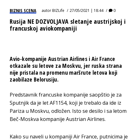
BIZNIS SCENA
autor
BIZLife
27/05/2021 | 18:44
0
Rusija NE DOZVOLJAVA sletanje austrijskoj i
francuskoj aviokompaniji
Avio-kompanije Austrian Airlines i Air France
otkazale su letove za Moskvu, jer ruska strana
nije pristala na promenu maršrute letova koji
zaobilaze Belorusiju.
Predstavnik francuske kompanije saopštio je za
Sputnjik da je let AF1154, koji je trebalo da ide iz
Pariza u Moskvu, odložen. Isto se desilo i sa letom
Beč-Moskva kompanije Austrian Airlines.
Kako su naveli u kompaniji Air France, putnicima je