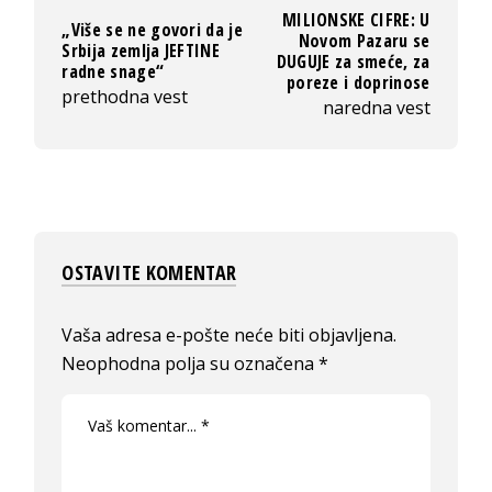
MILIONSKE CIFRE: U
„Više se ne govori da je
Novom Pazaru se
Srbija zemlja JEFTINE
DUGUJE za smeće, za
radne snage“
poreze i doprinose
prethodna vest
naredna vest
OSTAVITE KOMENTAR
Vaša adresa e-pošte neće biti objavljena.
Neophodna polja su označena
*