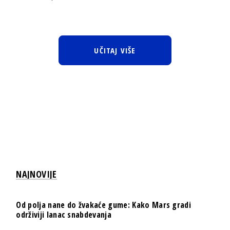
UČITAJ VIŠE
NAJNOVIJE
Od polja nane do žvakaće gume: Kako Mars gradi
održiviji lanac snabdevanja