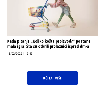
Kada pitanje „Koliko košta proizvod?“ postane
mala igra: Šta su otkrili prolaznici ispred dm-a
13/02/2026 | 15:45
UČITAJ VIŠE