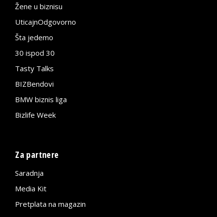
Žene u biznisu
UticajnOdgovorno
Šta jedemo
30 ispod 30
Tasty Talks
BIZBendovi
BMW biznis liga
Bizlife Week
Za partnere
Saradnja
Media Kit
Pretplata na magazin