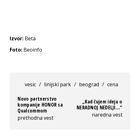
Izvor:
Beta
Foto:
Beoinfo
vesic
/
linijski park
/
beograd
/
cena
Novo partnerstvo
„Kad čujem ideju o
kompanije HONOR sa
NERADNOJ NEDELJI…“
Qualcommom
naredna vest
prethodna vest