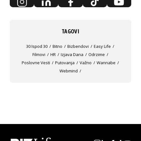
TAGOVI
30 Ispod 30
Bitno
Bizbendovi
Easy Life
Filmovi
HR
Izjava Dana
Odrzime
Poslovne Vesti
Putovanja
Važno
Wannabe
Webmind