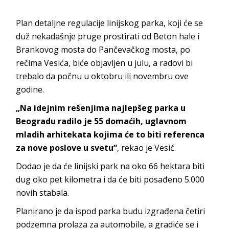
Plan detaljne regulacije linijskog parka, koji će se
duž nekadašnje pruge prostirati od Beton hale i
Brankovog mosta do Pančevačkog mosta, po
rečima Vesića, biće objavljen u julu, a radovi bi
trebalo da počnu u oktobru ili novembru ove
godine.
„Na idejnim rešenjima najlepšeg parka u
Beogradu radilo je 55 domaćih, uglavnom
mladih arhitekata kojima će to biti referenca
za nove poslove u svetu“
, rekao je Vesić.
Dodao je da će linijski park na oko 66 hektara biti
dug oko pet kilometra i da će biti posađeno 5.000
novih stabala.
Planirano je da ispod parka budu izgrađena četiri
podzemna prolaza za automobile, a gradiće se i