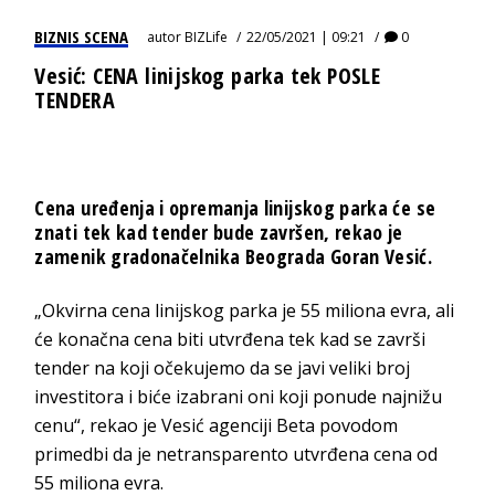
BIZNIS SCENA
autor
BIZLife
22/05/2021 | 09:21
0
Vesić: CENA linijskog parka tek POSLE
TENDERA
Cena uređenja i opremanja linijskog parka će se
znati tek kad tender bude završen, rekao je
zamenik gradonačelnika Beograda Goran Vesić.
„Okvirna cena linijskog parka je 55 miliona evra, ali
će konačna cena biti utvrđena tek kad se završi
tender na koji očekujemo da se javi veliki broj
investitora i biće izabrani oni koji ponude najnižu
cenu“, rekao je Vesić agenciji Beta povodom
primedbi da je netransparento utvrđena cena od
55 miliona evra.