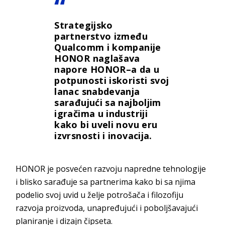
Strategijsko
partnerstvo između
Qualcomm i kompanije
HONOR naglašava
napore HONOR–a da u
potpunosti iskoristi svoj
lanac snabdevanja
sarađujući sa najboljim
igračima u industriji
kako bi uveli novu eru
izvrsnosti i inovacija.
HONOR je posvećen razvoju napredne tehnologije
i blisko sarađuje sa partnerima kako bi sa njima
podelio svoj uvid u želje potrošača i filozofiju
razvoja proizvoda, unapređujući i poboljšavajući
planiranje i dizajn čipseta.