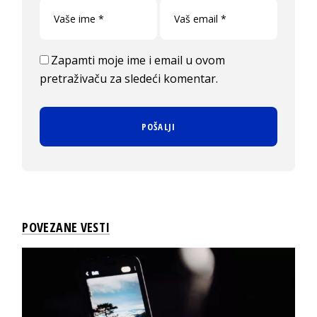
Zapamti moje ime i email u ovom
pretraživaču za sledeći komentar.
POVEZANE VESTI