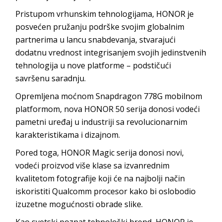
Pristupom vrhunskim tehnologijama, HONOR je
posvećen pružanju podrške svojim globalnim
partnerima u lancu snabdevanja, stvarajući
dodatnu vrednost integrisanjem svojih jedinstvenih
tehnologija u nove platforme – podstičući
savršenu saradnju.
Opremljena moćnom Snapdragon 778G mobilnom
platformom, nova HONOR 50 serija donosi vodeći
pametni uređaj u industriji sa revolucionarnim
karakteristikama i dizajnom.
Pored toga, HONOR Magic serija donosi novi,
vodeći proizvod više klase sa izvanrednim
kvalitetom fotografije koji će na najbolji način
iskoristiti Qualcomm procesor kako bi oslobodio
izuzetne mogućnosti obrade slike.
Kao svetski poznat tehnološki brend, HONOR je