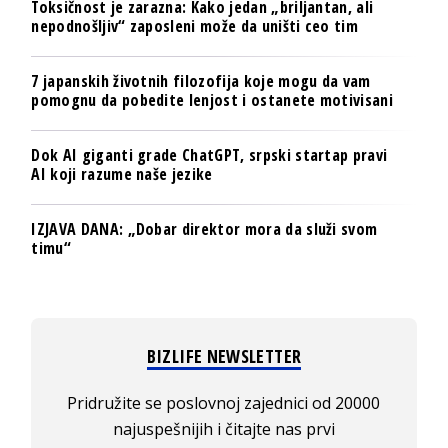
Toksičnost je zarazna: Kako jedan „briljantan, ali
nepodnošljiv“ zaposleni može da uništi ceo tim
7 japanskih životnih filozofija koje mogu da vam
pomognu da pobedite lenjost i ostanete motivisani
Dok AI giganti grade ChatGPT, srpski startap pravi
AI koji razume naše jezike
IZJAVA DANA: „Dobar direktor mora da služi svom
timu“
BIZLIFE NEWSLETTER
Pridružite se poslovnoj zajednici od 20000
najuspešnijih i čitajte nas prvi