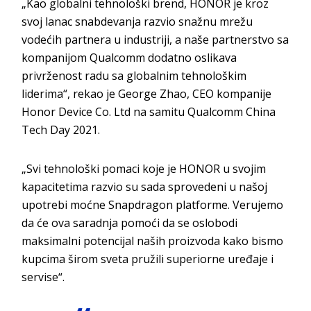
„Kao globalni tehnološki brend, HONOR je kroz
svoj lanac snabdevanja razvio snažnu mrežu
vodećih partnera u industriji, a naše partnerstvo sa
kompanijom Qualcomm dodatno oslikava
privrženost radu sa globalnim tehnološkim
liderima“, rekao je George Zhao, CEO kompanije
Honor Device Co. Ltd na samitu Qualcomm China
Tech Day 2021.
„Svi tehnološki pomaci koje je HONOR u svojim
kapacitetima razvio su sada sprovedeni u našoj
upotrebi moćne Snapdragon platforme. Verujemo
da će ova saradnja pomoći da se oslobodi
maksimalni potencijal naših proizvoda kako bismo
kupcima širom sveta pružili superiorne uređaje i
servise“.