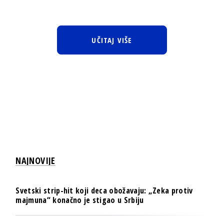
UČITAJ VIŠE
NAJNOVIJE
Svetski strip-hit koji deca obožavaju: „Zeka protiv
majmuna“ konačno je stigao u Srbiju