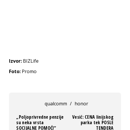
Izvor:
BIZLife
Foto:
Promo
qualcomm
/
honor
„Poljoprivredne penzije
Vesić: CENA linijskog
su neka vrsta
parka tek POSLE
SOCIJALNE POMOĆI“
TENDERA