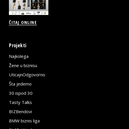
ČITAJ ONLINE
Projekti
Najkolega
Žene u biznisu
UticajnOdgovorno
Šta jedemo
30 ispod 30
Tasty Talks
BIZBendovi
BMW biznis liga