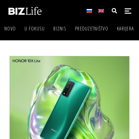
NOVO
U FOKUSU
BIZNIS
PREDUZETNIŠTVO
KARIJERA