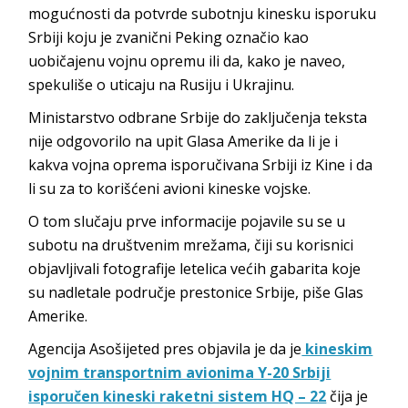
mogućnosti da potvrde subotnju kinesku isporuku
Srbiji koju je zvanični Peking označio kao
uobičajenu vojnu opremu ili da, kako je naveo,
spekuliše o uticaju na Rusiju i Ukrajinu.
Ministarstvo odbrane Srbije do zaključenja teksta
nije odgovorilo na upit Glasa Amerike da li je i
kakva vojna oprema isporučivana Srbiji iz Kine i da
li su za to korišćeni avioni kineske vojske.
O tom slučaju prve informacije pojavile su se u
subotu na društvenim mrežama, čiji su korisnici
objavljivali fotografije letelica većih gabarita koje
su nadletale područje prestonice Srbije, piše Glas
Amerike.
Agencija Asošijeted pres objavila je da je
kineskim
vojnim transportnim avionima Y-20 Srbiji
isporučen kineski raketni sistem HQ – 22
čija je