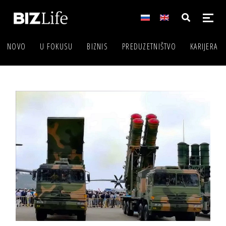
NOVO
U FOKUSU
BIZNIS
PREDUZETNIŠTVO
KARIJERA