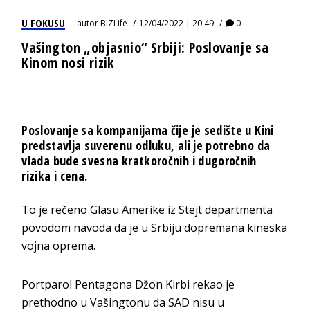
U FOKUSU
autor
BIZLife
12/04/2022 | 20:49
0
Vašington „objasnio“ Srbiji: Poslovanje sa
Kinom nosi rizik
Poslovanje sa kompanijama čije je sedište u Kini
predstavlja suverenu odluku, ali je potrebno da
vlada bude svesna kratkoročnih i dugoročnih
rizika i cena.
To je rečeno Glasu Amerike iz Stejt departmenta
povodom navoda da je u Srbiju dopremana kineska
vojna oprema.
Portparol Pentagona Džon Kirbi rekao je
prethodno u Vašingtonu da SAD nisu u