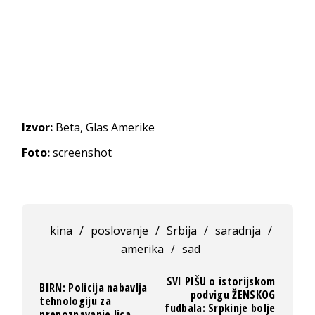
Izvor:
Beta, Glas Amerike
Foto:
screenshot
kina
/
poslovanje
/
Srbija
/
saradnja
/
amerika
/
sad
SVI PIŠU o istorijskom
BIRN: Policija nabavlja
podvigu ŽENSKOG
tehnologiju za
fudbala: Srpkinje bolje
prepoznavanje lica