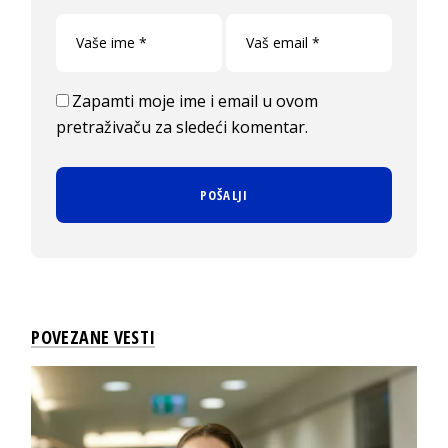
Zapamti moje ime i email u ovom
pretraživaču za sledeći komentar.
POVEZANE VESTI