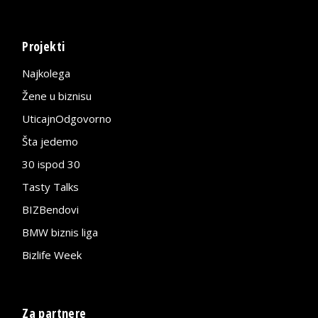
Projekti
Najkolega
Žene u biznisu
UticajnOdgovorno
Šta jedemo
30 ispod 30
Tasty Talks
BIZBendovi
BMW biznis liga
Bizlife Week
Za partnere