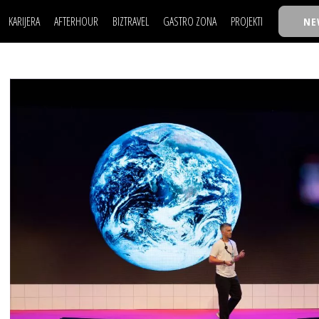
KARIJERA
AFTERHOUR
BIZTRAVEL
GASTRO ZONA
PROJEKTI
NE
POSAO
FILM I SCENA
NAJKOLEGA
LJUDI (HR)
KNJIGE
TASTY TALKS
POSAO
FILM I SCENA
NAJKOLEGA
JE
MOJ UGAO
AUTO SVET
30 ISPOD 30
LJUDI (HR)
KNJIGE
TASTY TALKS
USAVRŠAVANJE
STIL
BACK TO OFFIC
JE
MOJ UGAO
AUTO SVET
30 ISPOD 30
KNOW-HOW
WELLBEING
BIZBENDOVI
USAVRŠAVANJE
STIL
BACK TO OFFIC
BIZKOLEGIJUM
KNOW-HOW
WELLBEING
BIZBENDOVI
BMW BIZNIS LIG
BIZKOLEGIJUM
BIZLIFE WEEK
BMW BIZNIS LIG
IZJAVA GODINE
BIZLIFE WEEK
IZJAVA GODINE