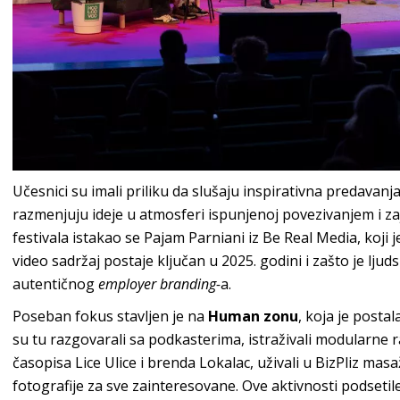
Učesnici su imali priliku da slušaju inspirativna predavanj
razmenjuju ideje u atmosferi ispunjenoj povezivanjem i 
festivala istakao se Pajam Parniani iz Be Real Media, koji
video sadržaj postaje ključan u 2025. godini i zašto je ljud
autentičnog
employer branding-
a.
Poseban fokus stavljen je na
Human zonu
, koja je postal
su tu razgovarali sa podkasterima, istraživali modularne
časopisa Lice Ulice i brenda Lokalac, uživali u BizPliz mas
fotografije za sve zainteresovane. Ove aktivnosti podsetil