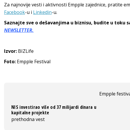
Za najnovije vesti i aktivnosti Empple zajednice, pratite em
Facebook
-u i
Linkedin
-u.
Saznajte sve o dešavanjima u biznisu, budite u toku 
NEWSLETTER.
Izvor:
BIZLife
Foto:
Empple Festival
Empple festiv
NIS investirao više od 37 milijardi dinara u
kapitalne projekte
prethodna vest