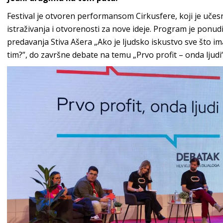
Festival je otvoren performansom Cirkusfere, koji je učes
istraživanja i otvorenosti za nove ideje. Program je pon
predavanja Stiva Ašera „Ako je ljudsko iskustvo sve što ima
tim?”, do završne debate na temu „Prvo profit – onda ljudi“