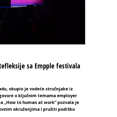
efleksije sa Empple festivala
radu, okupio je vodeće stručnjake iz
razgovore o ključnim temama employer
ema „How to human at work“ pozvala je
lovnim okruženjima i pružiti podršku