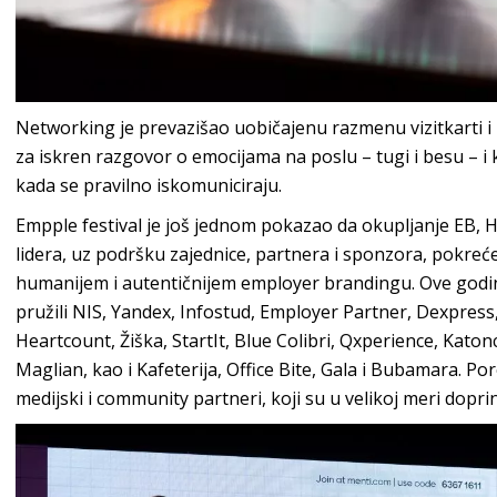
Networking je prevazišao uobičajenu razmenu vizitkarti i 
za iskren razgovor o emocijama na poslu – tugi i besu –
kada se pravilno iskomuniciraju.
Empple festival je još jednom pokazao da okupljanje EB, H
lidera, uz podršku zajednice, partnera i sponzora, pokreće 
humanijem i autentičnijem employer brandingu. Ove godin
pružili NIS, Yandex, Infostud, Employer Partner, Dexpres
Heartcount, Žiška, StartIt, Blue Colibri, Qxperience, Katonc
Maglian, kao i Kafeterija, Office Bite, Gala i Bubamara. P
medijski i community partneri, koji su u velikoj meri doprinel