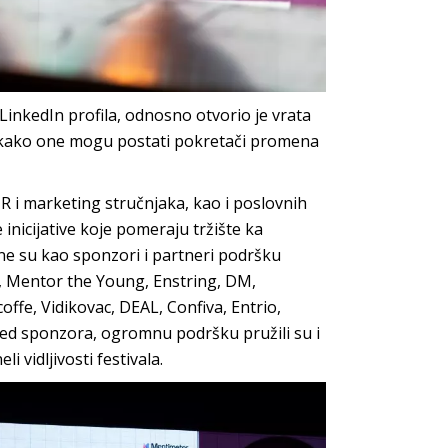
LinkedIn profila, odnosno otvorio je vrata
 i kako one mogu postati pokretači promena
R i marketing stručnjaka, kao i poslovnih
inicijative koje pomeraju tržište ka
e su kao sponzori i partneri podršku
s, Mentor the Young, Enstring, DM,
offe, Vidikovac, DEAL, Confiva, Entrio,
ored sponzora, ogromnu podršku pružili su i
i vidljivosti festivala.