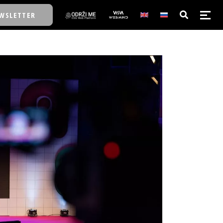
WSLETTER
E/SCHOOL
E/SCHOOL
A
A