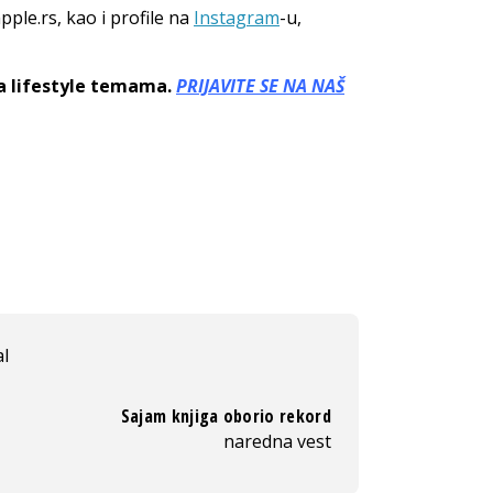
pple.rs, kao i profile na
Instagram
-u,
sa lifestyle temama.
PRIJAVITE SE NA NAŠ
al
Sajam knjiga oborio rekord
naredna vest