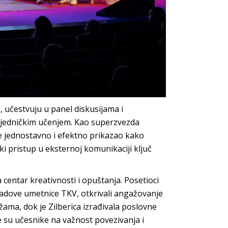
a, učestvuju u panel diskusijama i
zajedničkim učenjem. Kao superzvezda
 je jednostavno i efektno prikazao kako
ski pristup u eksternoj komunikaciji ključ
a centar kreativnosti i opuštanja. Posetioci
 radove umetnice TKV, otkrivali angažovanje
ažama, dok je Zilberica izrađivala poslovne
e su učesnike na važnost povezivanja i