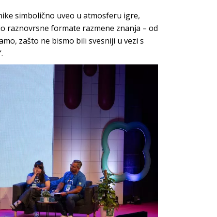
nike simbolično uveo u atmosferu igre,
udio raznovrsne formate razmene znanja – od
mo, zašto ne bismo bili svesniji u vezi s
.