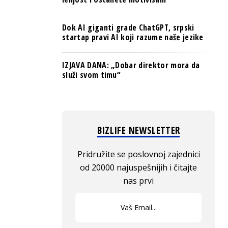
Dok AI giganti grade ChatGPT, srpski
startap pravi AI koji razume naše jezike
IZJAVA DANA: „Dobar direktor mora da
služi svom timu“
BIZLIFE NEWSLETTER
Pridružite se poslovnoj zajednici
od 20000 najuspešnijih i čitajte
nas prvi