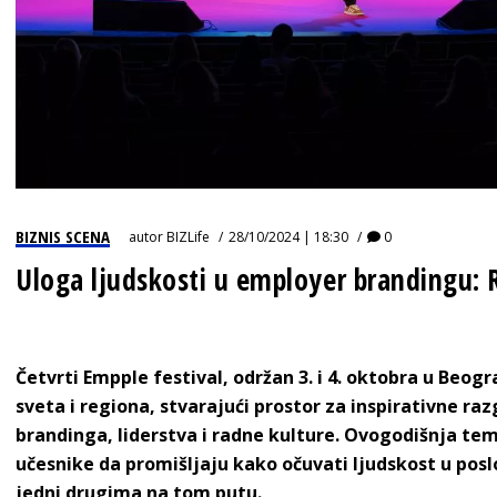
BIZNIS SCENA
autor
BIZLife
28/10/2024 | 18:30
0
Uloga ljudskosti u employer brandingu: R
Četvrti Empple festival, održan 3. i 4. oktobra u Beog
sveta i regiona, stvarajući prostor za inspirativne 
brandinga, liderstva i radne kulture. Ovogodišnja t
učesnike da promišljaju kako očuvati ljudskost u pos
jedni drugima na tom putu.