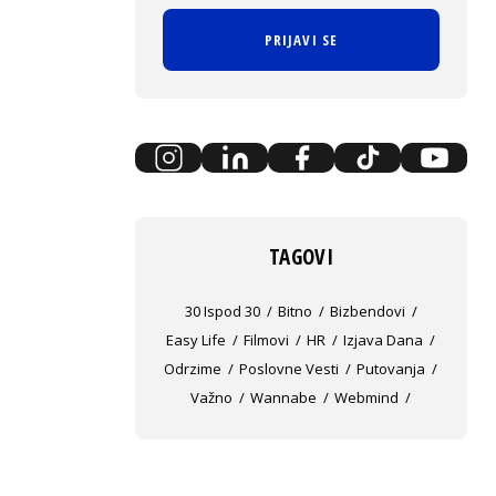
PRIJAVI SE
TAGOVI
30 Ispod 30
Bitno
Bizbendovi
Easy Life
Filmovi
HR
Izjava Dana
Odrzime
Poslovne Vesti
Putovanja
Važno
Wannabe
Webmind