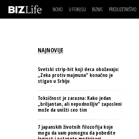
NOVO
U FOKUSU
BIZNIS
PREDUZETNIŠTVO
IZJAVA DANA
BIZNIS SCENA
VIDEO
REAL ESTATE
IZJAVA DANA
BIZNIS SCENA
BREND I KOMUNIKACI
VIDEO
REAL ESTATE
ESG & ENERGY
NAJNOVIJE
BREND I KOMUNIKACI
BANKE
ESG & ENERGY
OSIGURANJE
Svetski strip-hit koji deca obožavaju:
BANKE
„Zeka protiv majmuna“ konačno je
TECH I AI
stigao u Srbiju
OSIGURANJE
BIZNIS & SPORT
TECH I AI
Toksičnost je zarazna: Kako jedan
PULS REGIONA
„briljantan, ali nepodnošljiv“ zaposleni
BIZNIS & SPORT
može da uništi ceo tim
NOVO NA RAFU
PULS REGIONA
7 japanskih životnih filozofija koje
NOVO NA RAFU
mogu da vam pomognu da pobedite
lenjost i ostanete motivisani