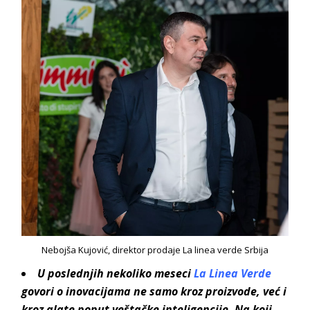
Nebojša Kujović, direktor prodaje La linea verde Srbija
U poslednjih nekoliko meseci
La Linea Verde
govori o inovacijama ne samo kroz proizvode, već i
kroz alate poput veštačke inteligencije.
Na koji