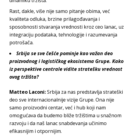
dinamiku tržišta.
Rast, dakle, više nije samo pitanje obima, već
kvaliteta odluka, brzine prilagođavanja i
sposobnosti stvaranja vrednosti kroz ceo lanac, uz
integraciju podataka, tehnologije i razumevanja
potrošača.
Srbija se sve češće pominje kao važan deo
proizvodnog i logističkog ekosistema Grupe. Kako
iz perspektive centrale vidite stratešku vrednost
ovog tržišta?
Matteo Laconi:
Srbija za nas predstavlja strateški
deo sve internacionalnije vizije Grupe. Ona nije
samo proizvodni centar, već i hub koji nam
omogućava da budemo bliže tržištima u snažnom
razvoju i da naš lanac snabdevanja učinimo
efikasnijim i otpornijim.