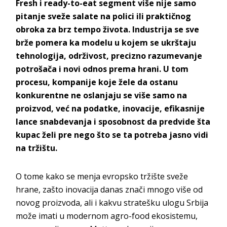
Fresh i ready-to-eat segment više nije samo
pitanje sveže salate na polici ili praktičnog
obroka za brz tempo života. Industrija se sve
brže pomera ka modelu u kojem se ukrštaju
tehnologija, održivost, precizno razumevanje
potrošača i novi odnos prema hrani. U tom
procesu, kompanije koje žele da ostanu
konkurentne ne oslanjaju se više samo na
proizvod, već na podatke, inovacije, efikasnije
lance snabdevanja i sposobnost da predvide šta
kupac želi pre nego što se ta potreba jasno vidi
na tržištu.
O tome kako se menja evropsko tržište sveže
hrane, zašto inovacija danas znači mnogo više od
novog proizvoda, ali i kakvu stratešku ulogu Srbija
može imati u modernom agro-food ekosistemu,