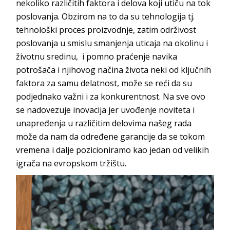
nekoliko različitih faktora i delova koji utiču na tok
poslovanja. Obzirom na to da su tehnologija tj.
tehnološki proces proizvodnje, zatim održivost
poslovanja u smislu smanjenja uticaja na okolinu i
životnu sredinu, i pomno praćenje navika
potrošača i njihovog načina života neki od ključnih
faktora za samu delatnost, može se reći da su
podjednako važni i za konkurentnost. Na sve ovo
se nadovezuje inovacija jer uvođenje noviteta i
unapređenja u različitim delovima našeg rada
može da nam da određene garancije da se tokom
vremena i dalje pozicioniramo kao jedan od velikih
igrača na evropskom tržištu.