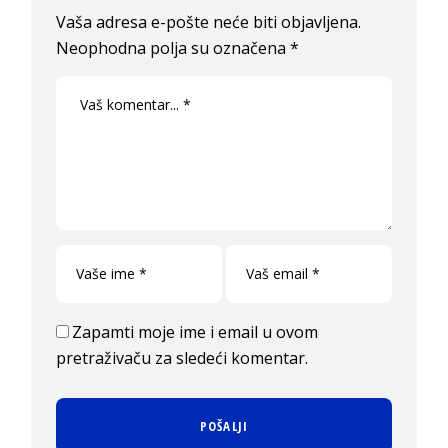
Vaša adresa e-pošte neće biti objavljena.
Neophodna polja su označena
*
Zapamti moje ime i email u ovom
pretraživaču za sledeći komentar.