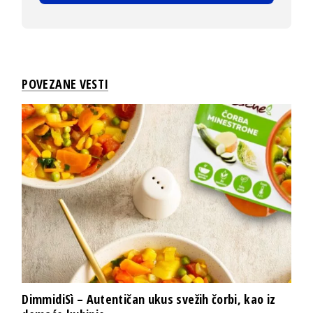
POVEZANE VESTI
DimmidiSì – Autentičan ukus svežih čorbi, kao iz