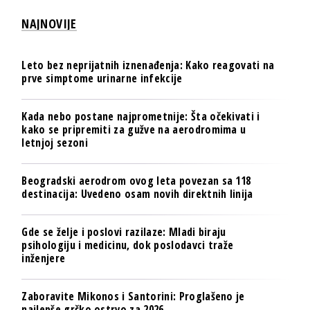
NAJNOVIJE
Leto bez neprijatnih iznenađenja: Kako reagovati na
prve simptome urinarne infekcije
Kada nebo postane najprometnije: Šta očekivati i
kako se pripremiti za gužve na aerodromima u
letnjoj sezoni
Beogradski aerodrom ovog leta povezan sa 118
destinacija: Uvedeno osam novih direktnih linija
Gde se želje i poslovi razilaze: Mladi biraju
psihologiju i medicinu, dok poslodavci traže
inženjere
Zaboravite Mikonos i Santorini: Proglašeno je
najlepše grčko ostrvo za 2026.