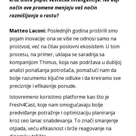
način ove promene menjaju vaš način
razmišljanja o rastu?
Matteo Laconi:
Poslednjih godina proširili smo
pojam inovacije: ona se više ne odnosi samo na
proizvod, već na čitav poslovni ekosistem. U tom
procesu, na primer, uklapa se saradnja sa
kompanijom Thimus, koja nas podržava u dubljoj
analizi ponašanja potrošača, pomažući nam da
bolje razumemo ključne odluke i da kreiramo sve
preciznije i efikasnije ponude.
Istovremeno koristimo platforme kao što je
Fresh4Cast, koje nam omogućavaju bolje
predviđanje potražnje i optimizaciju planiranja
kroz ceo lanac snabdevanja. To znači smanjenje
otpada, veću efikasnost i brže reagovanje na