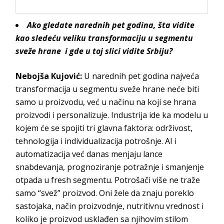
Ako gledate narednih pet godina, šta vidite
kao sledeću veliku transformaciju u segmentu
sveže hrane i gde u toj slici vidite Srbiju?
Nebojša Kujović:
U narednih pet godina najveća
transformacija u segmentu sveže hrane neće biti
samo u proizvodu, već u načinu na koji se hrana
proizvodi i personalizuje. Industrija ide ka modelu u
kojem će se spojiti tri glavna faktora: održivost,
tehnologija i individualizacija potrošnje. AI i
automatizacija već danas menjaju lance
snabdevanja, prognoziranje potražnje i smanjenje
otpada u fresh segmentu. Potrošači više ne traže
samo “svež” proizvod. Oni žele da znaju poreklo
sastojaka, način proizvodnje, nutritivnu vrednost i
koliko je proizvod usklađen sa njihovim stilom