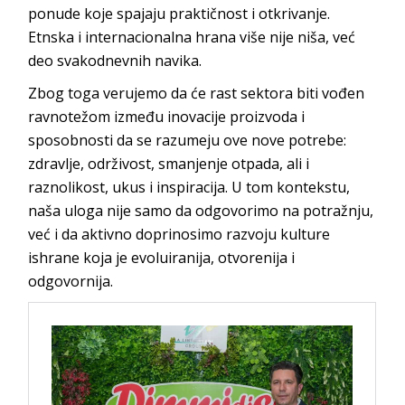
ponude koje spajaju praktičnost i otkrivanje.
Etnska i internacionalna hrana više nije niša, već
deo svakodnevnih navika.
Zbog toga verujemo da će rast sektora biti vođen
ravnotežom između inovacije proizvoda i
sposobnosti da se razumeju ove nove potrebe:
zdravlje, održivost, smanjenje otpada, ali i
raznolikost, ukus i inspiracija. U tom kontekstu,
naša uloga nije samo da odgovorimo na potražnju,
već i da aktivno doprinosimo razvoju kulture
ishrane koja je evoluiranija, otvorenija i
odgovornija.