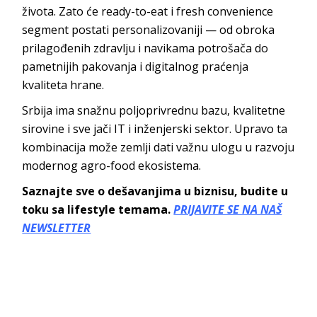
života. Zato će ready-to-eat i fresh convenience
segment postati personalizovaniji — od obroka
prilagođenih zdravlju i navikama potrošača do
pametnijih pakovanja i digitalnog praćenja
kvaliteta hrane.
Srbija ima snažnu poljoprivrednu bazu, kvalitetne
sirovine i sve jači IT i inženjerski sektor. Upravo ta
kombinacija može zemlji dati važnu ulogu u razvoju
modernog agro-food ekosistema.
Saznajte sve o dešavanjima u biznisu, budite u
toku sa lifestyle temama.
PRIJAVITE SE NA NAŠ
NEWSLETTER