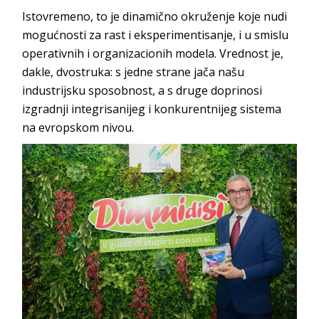
Istovremeno, to je dinamično okruženje koje nudi
mogućnosti za rast i eksperimentisanje, i u smislu
operativnih i organizacionih modela. Vrednost je,
dakle, dvostruka: s jedne strane jača našu
industrijsku sposobnost, a s druge doprinosi
izgradnji integrisanijeg i konkurentnijeg sistema
na evropskom nivou.