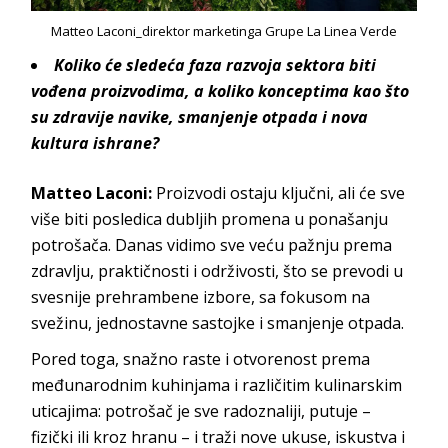
Matteo Laconi_direktor marketinga Grupe La Linea Verde
Koliko će sledeća faza razvoja sektora biti
vođena proizvodima, a koliko konceptima kao što
su zdravije navike, smanjenje otpada i nova
kultura ishrane?
Matteo Laconi:
Proizvodi ostaju ključni, ali će sve
više biti posledica dubljih promena u ponašanju
potrošača. Danas vidimo sve veću pažnju prema
zdravlju, praktičnosti i održivosti, što se prevodi u
svesnije prehrambene izbore, sa fokusom na
svežinu, jednostavne sastojke i smanjenje otpada.
Pored toga, snažno raste i otvorenost prema
međunarodnim kuhinjama i različitim kulinarskim
uticajima: potrošač je sve radoznaliji, putuje –
fizički ili kroz hranu – i traži nove ukuse, iskustva i