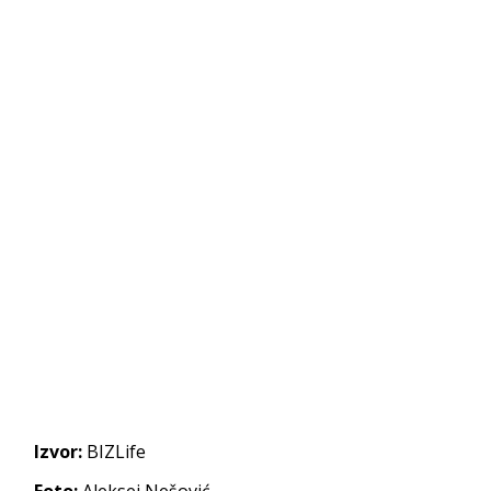
Izvor:
BIZLife
Foto:
Aleksej Nešović