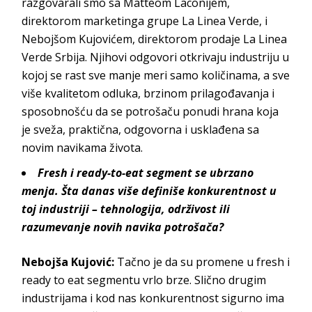
razgovarali smo sa Matteom Laconijem,
direktorom marketinga grupe La Linea Verde, i
Nebojšom Kujovićem, direktorom prodaje La Linea
Verde Srbija. Njihovi odgovori otkrivaju industriju u
kojoj se rast sve manje meri samo količinama, a sve
više kvalitetom odluka, brzinom prilagođavanja i
sposobnošću da se potrošaču ponudi hrana koja
je sveža, praktična, odgovorna i usklađena sa
novim navikama života.
Fresh i ready-to-eat segment se ubrzano
menja. Šta danas više definiše konkurentnost u
toj industriji – tehnologija, održivost ili
razumevanje novih navika potrošača?
Nebojša Kujović:
Tačno je da su promene u fresh i
ready to eat segmentu vrlo brze. Slično drugim
industrijama i kod nas konkurentnost sigurno ima