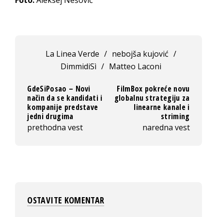
La Linea Verde
/
nebojša kujović
/
DimmidiSì
/
Matteo Laconi
GdeSiPosao – Novi
FilmBox pokreće novu
način da se kandidati i
globalnu strategiju za
kompanije predstave
linearne kanale i
jedni drugima
striming
prethodna vest
naredna vest
OSTAVITE KOMENTAR