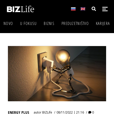
NOVO
U FOKUSU
BIZNIS
PREDUZETNIŠTVO
KARIJERA
ENERGY PLUS
autor
BIZLife
08/11/2022 | 21:16
0