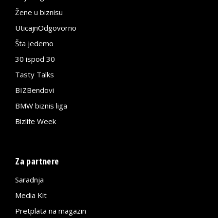
Žene u biznisu
UticajnOdgovorno
Šta jedemo
30 ispod 30
Tasty Talks
BIZBendovi
BMW biznis liga
Bizlife Week
Za partnere
Saradnja
Media Kit
Pretplata na magazin