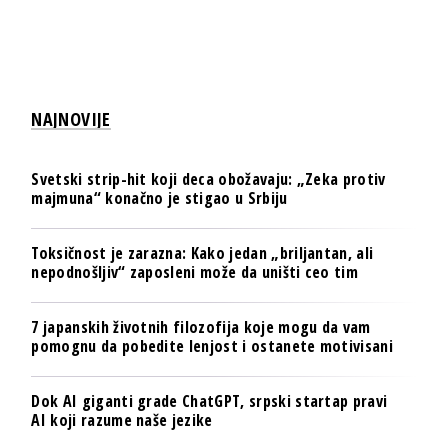
NAJNOVIJE
Svetski strip-hit koji deca obožavaju: „Zeka protiv
majmuna“ konačno je stigao u Srbiju
Toksičnost je zarazna: Kako jedan „briljantan, ali
nepodnošljiv“ zaposleni može da uništi ceo tim
7 japanskih životnih filozofija koje mogu da vam
pomognu da pobedite lenjost i ostanete motivisani
Dok AI giganti grade ChatGPT, srpski startap pravi
AI koji razume naše jezike