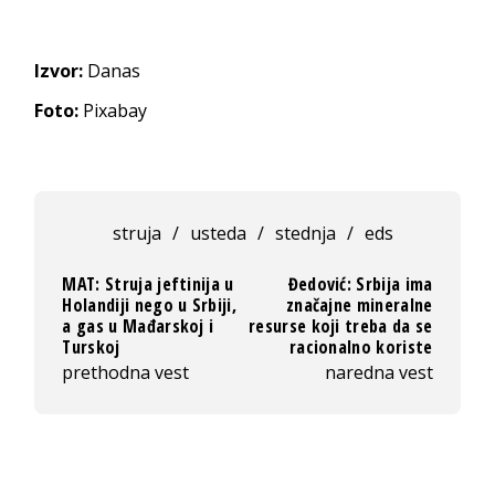
Izvor:
Danas
Foto:
Pixabay
struja
/
usteda
/
stednja
/
eds
MAT: Struja jeftinija u
Đedović: Srbija ima
Holandiji nego u Srbiji,
značajne mineralne
a gas u Mađarskoj i
resurse koji treba da se
Turskoj
racionalno koriste
prethodna vest
naredna vest