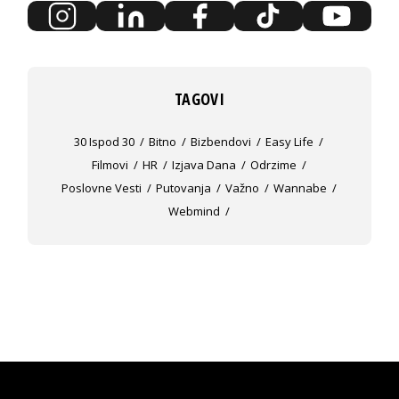
TAGOVI
30 Ispod 30
Bitno
Bizbendovi
Easy Life
Filmovi
HR
Izjava Dana
Odrzime
Poslovne Vesti
Putovanja
Važno
Wannabe
Webmind