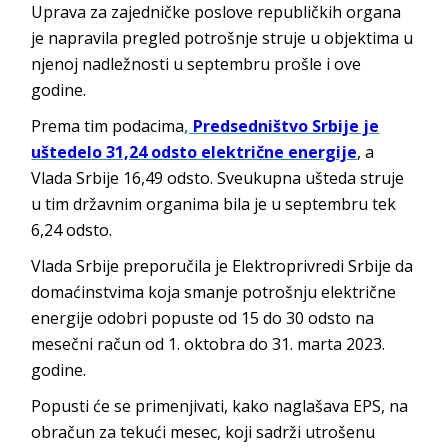
Uprava za zajedničke poslove republičkih organa
je napravila pregled potrošnje struje u objektima u
njenoj nadležnosti u septembru prošle i ove
godine.
Prema tim podacima
,
Predsedništvo Srbije je
uštedelo 31,24 odsto električne energije
, a
Vlada Srbije 16,49 odsto. Sveukupna ušteda struje
u tim državnim organima bila je u septembru tek
6,24 odsto.
Vlada Srbije preporučila je Elektroprivredi Srbije da
domaćinstvima koja smanje potrošnju električne
energije odobri popuste od 15 do 30 odsto na
mesečni račun od 1. oktobra do 31. marta 2023.
godine.
Popusti će se primenjivati, kako naglašava EPS, na
obračun za tekući mesec, koji sadrži utrošenu