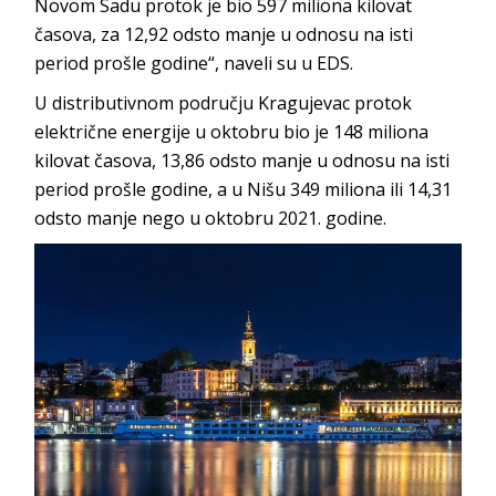
Novom Sadu protok je bio 597 miliona kilovat
časova, za 12,92 odsto manje u odnosu na isti
period prošle godine“, naveli su u EDS.
U distributivnom području Kragujevac protok
električne energije u oktobru bio je 148 miliona
kilovat časova, 13,86 odsto manje u odnosu na isti
period prošle godine, a u Nišu 349 miliona ili 14,31
odsto manje nego u oktobru 2021. godine.