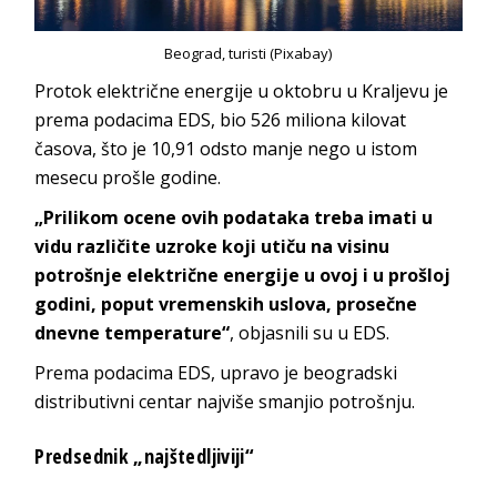
Beograd, turisti (Pixabay)
Protok električne energije u oktobru u Kraljevu je
prema podacima EDS, bio 526 miliona kilovat
časova, što je 10,91 odsto manje nego u istom
mesecu prošle godine.
„Prilikom ocene ovih podataka treba imati u
vidu različite uzroke koji utiču na visinu
potrošnje električne energije u ovoj i u prošloj
godini, poput vremenskih uslova, prosečne
dnevne temperature“
, objasnili su u EDS.
Prema podacima EDS, upravo je beogradski
distributivni centar najviše smanjio potrošnju.
Predsednik „najštedljiviji“