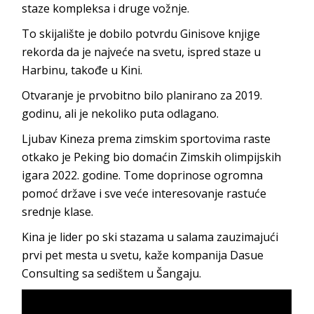
staze kompleksa i druge vožnje.
To skijalište je dobilo potvrdu Ginisove knjige
rekorda da je najveće na svetu, ispred staze u
Harbinu, takođe u Kini.
Otvaranje je prvobitno bilo planirano za 2019.
godinu, ali je nekoliko puta odlagano.
Ljubav Kineza prema zimskim sportovima raste
otkako je Peking bio domaćin Zimskih olimpijskih
igara 2022. godine. Tome doprinose ogromna
pomoć države i sve veće interesovanje rastuće
srednje klase.
Kina je lider po ski stazama u salama zauzimajući
prvi pet mesta u svetu, kaže kompanija Dasue
Consulting sa sedištem u Šangaju.