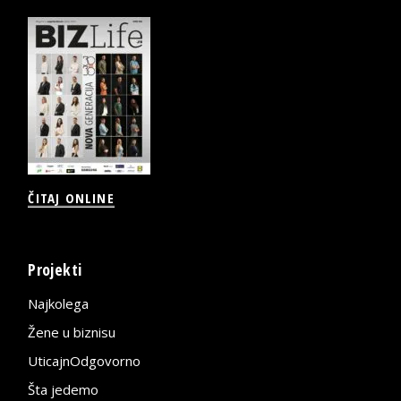
ČITAJ ONLINE
Projekti
Najkolega
Žene u biznisu
UticajnOdgovorno
Šta jedemo