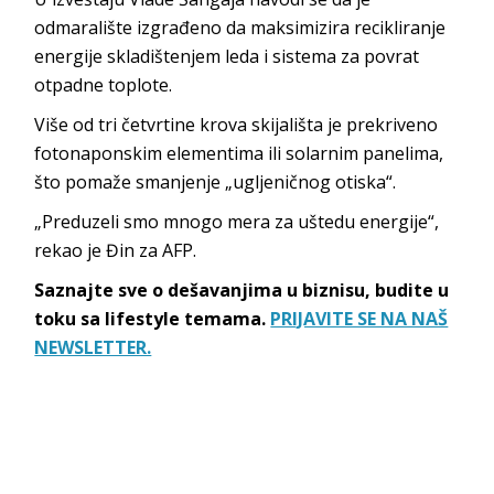
odmaralište izgrađeno da maksimizira recikliranje
energije skladištenjem leda i sistema za povrat
otpadne toplote.
Više od tri četvrtine krova skijališta je prekriveno
fotonaponskim elementima ili solarnim panelima,
što pomaže smanjenje „ugljeničnog otiska“.
„Preduzeli smo mnogo mera za uštedu energije“,
rekao je Đin za AFP.
Saznajte sve o dešavanjima u biznisu, budite u
toku sa lifestyle temama.
PRIJAVITE SE NA NAŠ
NEWSLETTER.