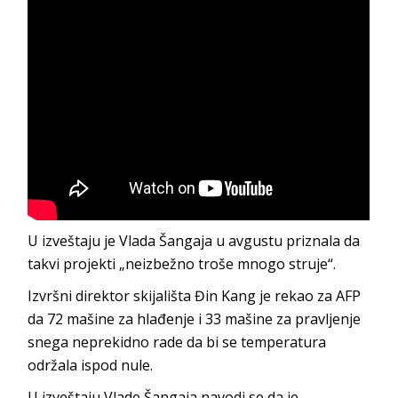
U izveštaju je Vlada Šangaja u avgustu priznala da
takvi projekti „neizbežno troše mnogo struje“.
Izvršni direktor skijališta Đin Kang je rekao za AFP
da 72 mašine za hlađenje i 33 mašine za pravljenje
snega neprekidno rade da bi se temperatura
održala ispod nule.
U izveštaju Vlade Šangaja navodi se da je