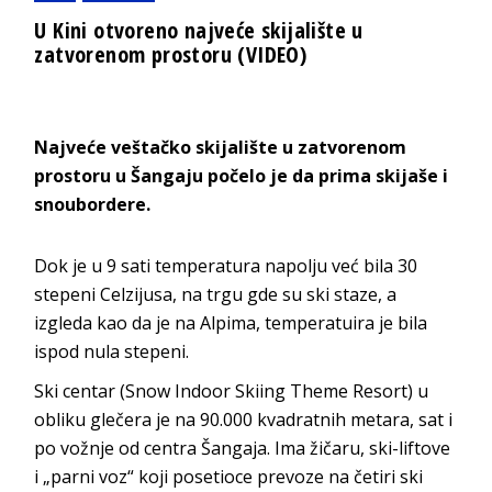
U Kini otvoreno najveće skijalište u
zatvorenom prostoru (VIDEO)
Najveće veštačko skijalište u zatvorenom
prostoru u Šangaju počelo je da prima skijaše i
snoubordere.
Dok je u 9 sati temperatura napolju već bila 30
stepeni Celzijusa, na trgu gde su ski staze, a
izgleda kao da je na Alpima, temperatuira je bila
ispod nula stepeni.
Ski centar (Snow Indoor Skiing Theme Resort) u
obliku glečera je na 90.000 kvadratnih metara, sat i
po vožnje od centra Šangaja. Ima žičaru, ski-liftove
i „parni voz“ koji posetioce prevoze na četiri ski