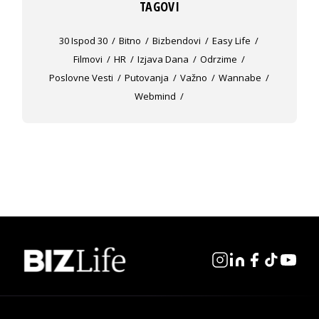
TAGOVI
30 Ispod 30
Bitno
Bizbendovi
Easy Life
Filmovi
HR
Izjava Dana
Odrzime
Poslovne Vesti
Putovanja
Važno
Wannabe
Webmind