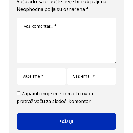
Vaša adresa e-pošte neće biti objavljena.
Neophodna polja su označena
*
Zapamti moje ime i email u ovom
pretraživaču za sledeći komentar.