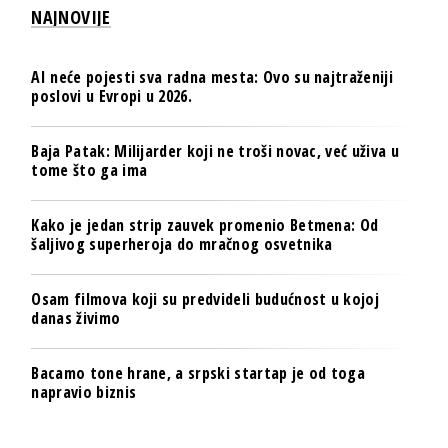
NAJNOVIJE
AI neće pojesti sva radna mesta: Ovo su najtraženiji
poslovi u Evropi u 2026.
Baja Patak: Milijarder koji ne troši novac, već uživa u
tome što ga ima
Kako je jedan strip zauvek promenio Betmena: Od
šaljivog superheroja do mračnog osvetnika
Osam filmova koji su predvideli budućnost u kojoj
danas živimo
Bacamo tone hrane, a srpski startap je od toga
napravio biznis