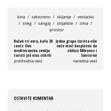
kina
/
zatvoreno
/
skijanje
/
vestacko
/
sneg
/
sangaj
/
skijaliste
/
zima
/
prostor
Ručak tri evra, kafa 30
Jedna grupa turista više
centi: Ovu
neće moći besplatno da
mediteransku zemlju
obilazi Mikonos i
turisti još nisu otkrili
Santorini
prethodna vest
naredna vest
OSTAVITE KOMENTAR