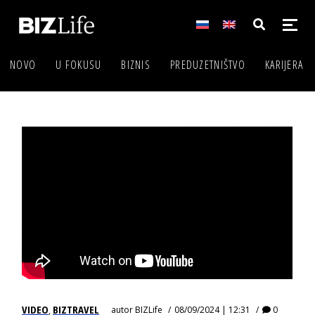
NOVO
U FOKUSU
BIZNIS
PREDUZETNIŠTVO
KARIJERA
VIDEO
BIZTRAVEL
autor
BIZLife
08/09/2024 | 12:31
0
,