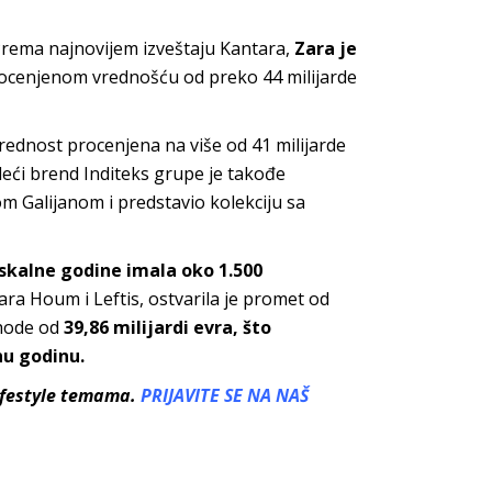
 Prema najnovijem izveštaju Kantara,
Zara je
rocenjenom vrednošću od preko 44 milijarde
e vrednost procenjena na više od 41 milijarde
eći brend Inditeks grupe je takođe
m Galijanom i predstavio kolekciju sa
fiskalne godine imala oko 1.500
Zara Houm i Leftis, ostvarila je promet od
ihode od
39,86 milijardi evra, što
nu godinu.
lifestyle temama.
PRIJAVITE SE NA NAŠ