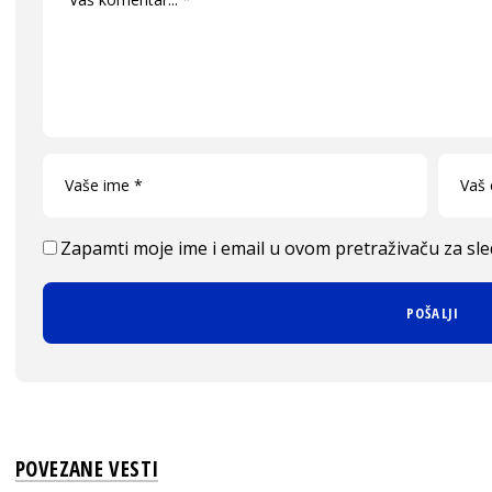
Zapamti moje ime i email u ovom pretraživaču za sl
POVEZANE VESTI