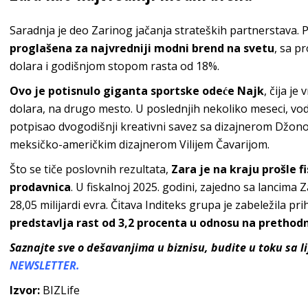
Saradnja je deo Zarinog jačanja strateških partnerstava.
proglašena za najvredniji modni brend na svetu
, sa p
dolara i godišnjom stopom rasta od 18%.
Ovo je potisnulo giganta sportske odeće Najk
, čija j
dolara, na drugo mesto. U poslednjih nekoliko meseci, vod
potpisao dvogodišnji kreativni savez sa dizajnerom Džono
meksičko-američkim dizajnerom Vilijem Čavarijom.
Što se tiče poslovnih rezultata,
Zara je na kraju prošle 
prodavnica
. U fiskalnoj 2025. godini, zajedno sa lancima 
28,05 milijardi evra. Čitava Inditeks grupa je zabeležila pr
predstavlja rast od 3,2 procenta u odnosu na prethod
Saznajte sve o dešavanjima u biznisu, budite u toku sa 
NEWSLETTER.
Izvor:
BIZLife