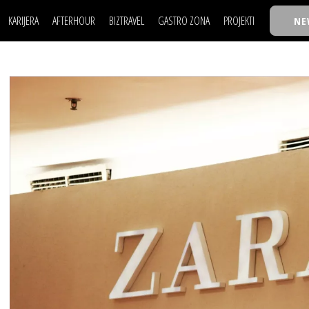
KARIJERA
AFTERHOUR
BIZTRAVEL
GASTRO ZONA
PROJEKTI
NE
POSAO
FILM I SCENA
NAJKOLEGA
LJUDI (HR)
KNJIGE
TASTY TALKS
POSAO
FILM I SCENA
NAJKOLEGA
JE
MOJ UGAO
AUTO SVET
30 ISPOD 30
LJUDI (HR)
KNJIGE
TASTY TALKS
USAVRŠAVANJE
STIL
BACK TO OFFIC
JE
MOJ UGAO
AUTO SVET
30 ISPOD 30
KNOW-HOW
WELLBEING
BIZBENDOVI
USAVRŠAVANJE
STIL
BACK TO OFFIC
BIZKOLEGIJUM
KNOW-HOW
WELLBEING
BIZBENDOVI
BMW BIZNIS LIG
BIZKOLEGIJUM
BIZLIFE WEEK
BMW BIZNIS LIG
IZJAVA GODINE
BIZLIFE WEEK
IZJAVA GODINE