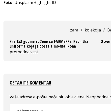
Foto:
Unsplash/Highlight ID
zara
/
kolekcija
/
B
Pre 153 godine rođene su FARMERKE: Radnička
Otvor
uniforma koja je postala modna ikona
prethodna vest
OSTAVITE KOMENTAR
Vaša adresa e-pošte neće biti objavljena.
Neophodna p