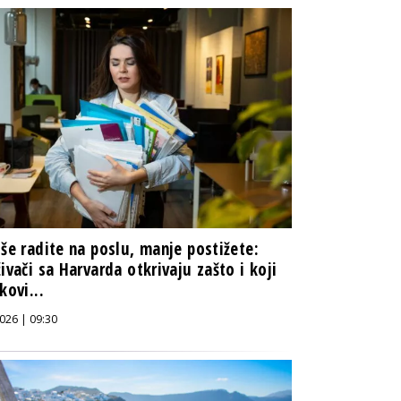
iše radite na poslu, manje postižete:
živači sa Harvarda otkrivaju zašto i koji
kovi...
026 | 09:30