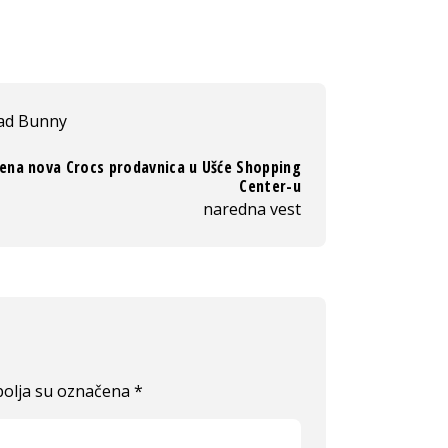
ad Bunny
ena nova Crocs prodavnica u Ušće Shopping
Center-u
naredna vest
olja su označena
*