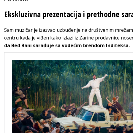
Ekskluzivna prezentacija i prethodne sar
Sam muzičar je izazvao uzbuđenje na društvenim mrežam
centru kada je viđen kako izlazi iz Zarine prodavnice noseć
da Bed Bani sarađuje sa vodećim brendom Inditeksa.