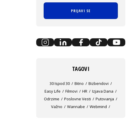
PRIJAVI SE
TAGOVI
30 Ispod 30
Bitno
Bizbendovi
Easy Life
Filmovi
HR
Izjava Dana
Odrzime
Poslovne Vesti
Putovanja
Važno
Wannabe
Webmind