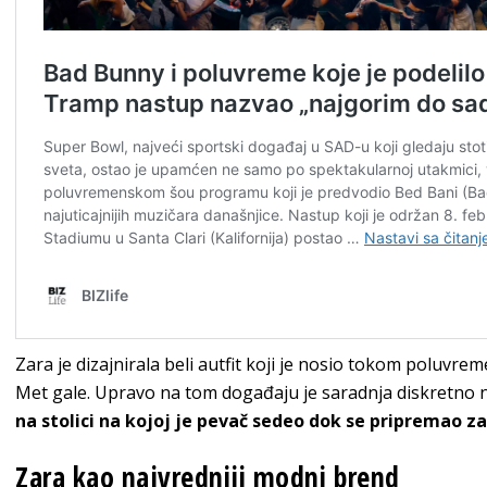
Zara je dizajnirala beli autfit koji je nosio tokom poluvre
Met gale. Upravo na tom događaju je saradnja diskretno n
na stolici na kojoj je pevač sedeo dok se pripremao z
Zara kao najvredniji modni brend