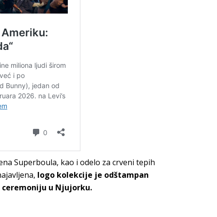
mena Superboula, kao i odelo za crveni tepih
ajavljena,
logo kolekcije je odštampan
a ceremoniju u Njujorku.