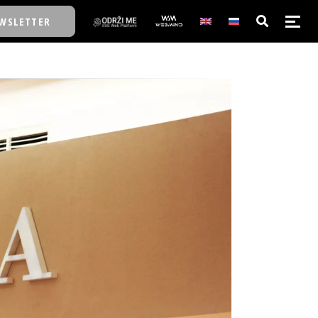
WSLETTER
E/SCHOOL
E/SCHOOL
A
A