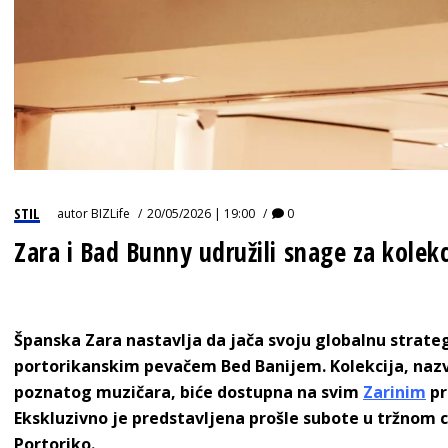
STIL
autor
BIZLife
20/05/2026 | 19:00
0
Zara i Bad Bunny udružili snage za kolekci
Španska Zara nastavlja da jača svoju globalnu strate
portorikanskim pevačem Bed Banijem. Kolekcija, naz
poznatog muzičara, biće dostupna na svim
Zarinim
pr
Ekskluzivno je predstavljena prošle subote u tržnom 
Portoriko.