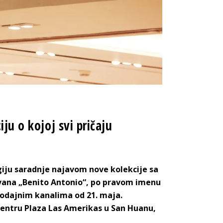
ju o kojoj svi pričaju
giju saradnje najavom nove kolekcije sa
vana „Benito Antonio“, po pravom imenu
odajnim kanalima od 21. maja.
centru Plaza Las Amerikas u San Huanu,