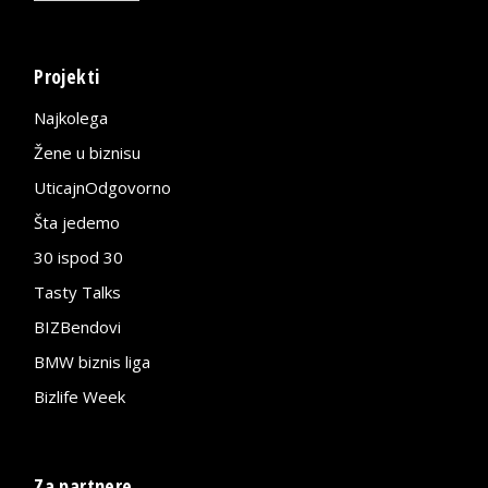
Projekti
Najkolega
Žene u biznisu
UticajnOdgovorno
Šta jedemo
30 ispod 30
Tasty Talks
BIZBendovi
BMW biznis liga
Bizlife Week
Za partnere