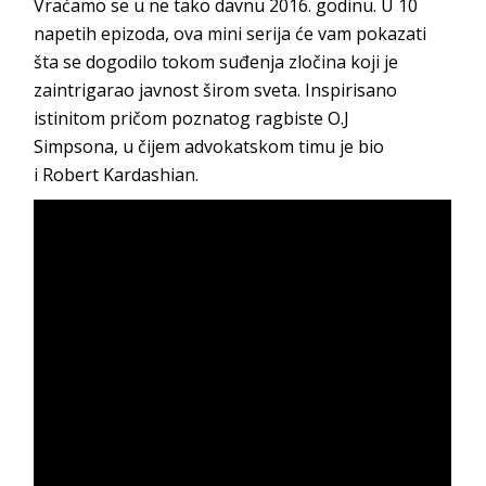
Vraćamo se u ne tako davnu 2016. godinu. U 10
napetih epizoda, ova mini serija će vam pokazati
šta se dogodilo tokom suđenja zločina koji je
zaintrigarao javnost širom sveta. Inspirisano
istinitom pričom poznatog ragbiste O.J
Simpsona, u čijem advokatskom timu je bio
i Robert Kardashian.