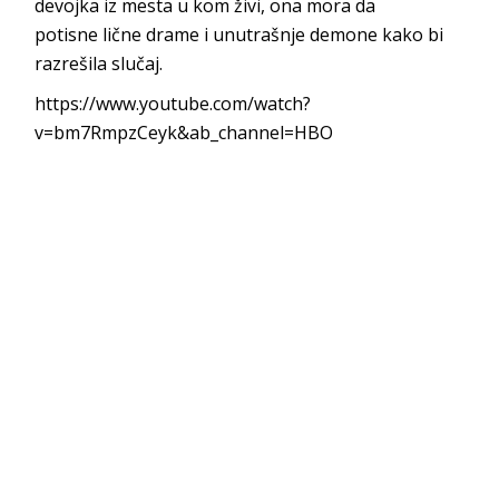
devojka iz mesta u kom živi, ona mora da
potisne lične drame i unutrašnje demone kako bi
razrešila slučaj.
https://www.youtube.com/watch?
v=bm7RmpzCeyk&ab_channel=HBO