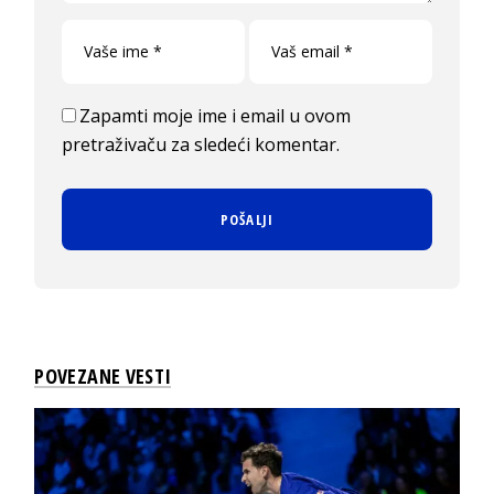
Zapamti moje ime i email u ovom
pretraživaču za sledeći komentar.
POVEZANE VESTI