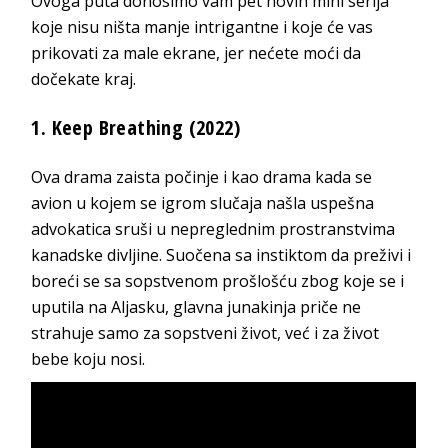
Ovoga puta donosimo vam pet novih mini serija
koje nisu ništa manje intrigantne i koje će vas
prikovati za male ekrane, jer nećete moći da
dočekate kraj.
1. Keep Breathing (2022)
Ova drama zaista počinje i kao drama kada se
avion u kojem se igrom slučaja našla uspešna
advokatica sruši u nepreglednim prostranstvima
kanadske divljine. Suočena sa instiktom da preživi i
boreći se sa sopstvenom prošlošću zbog koje se i
uputila na Aljasku, glavna junakinja priče ne
strahuje samo za sopstveni život, već i za život
bebe koju nosi.