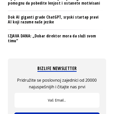
pomognu da pobedite lenjost i ostanete motivisani
Dok AI giganti grade ChatGPT, srpski startap pravi
AI koji razume naše jezike
IZJAVA DANA: „Dobar direktor mora da služi svom
timu“
BIZLIFE NEWSLETTER
Pridružite se poslovnoj zajednici od 20000
najuspešnijih i čitajte nas prvi