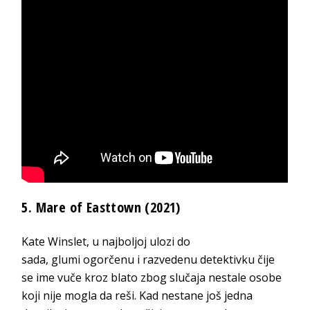
5. Mare of Easttown (2021)
Kate Winslet, u najboljoj ulozi do
sada, glumi ogorčenu i razvedenu detektivku čije
se ime vuče kroz blato zbog slučaja nestale osobe
koji nije mogla da reši. Kad nestane još jedna