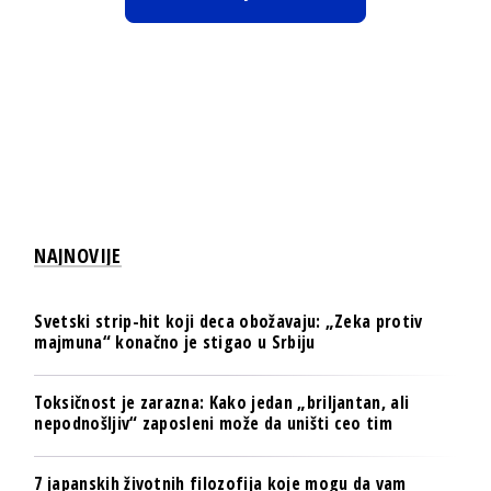
NAJNOVIJE
Svetski strip-hit koji deca obožavaju: „Zeka protiv
majmuna“ konačno je stigao u Srbiju
Toksičnost je zarazna: Kako jedan „briljantan, ali
nepodnošljiv“ zaposleni može da uništi ceo tim
7 japanskih životnih filozofija koje mogu da vam