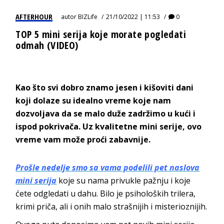
AFTERHOUR
autor
BIZLife
21/10/2022 | 11:53
0
TOP 5 mini serija koje morate pogledati
odmah (VIDEO)
Kao što svi dobro znamo jesen i kišoviti dani
koji dolaze su idealno vreme koje nam
dozvoljava da se malo duže zadržimo u kući i
ispod pokrivača. Uz kvalitetne mini serije, ovo
vreme vam može proći zabavnije.
Prošle nedelje smo sa vama podelili pet naslova
mini serija
koje su nama privukle pažnju i koje
ćete odgledati u dahu. Bilo je psiholoških trilera,
krimi priča, ali i onih malo strašnijih i misterioznijih.