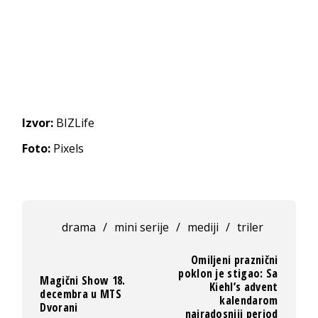
Izvor:
BIZLife
Foto:
Pixels
drama
/
mini serije
/
mediji
/
triler
Omiljeni praznični
poklon je stigao: Sa
Magični Show 18.
Kiehl’s advent
decembra u MTS
kalendarom
Dvorani
najradosniji period