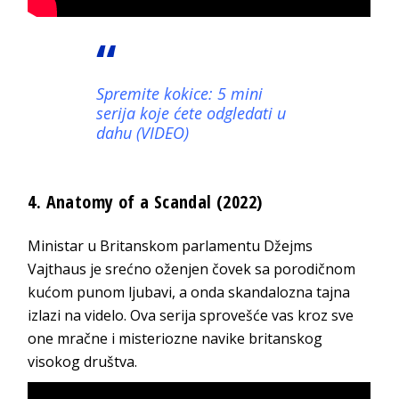
Spremite kokice: 5 mini
serija koje ćete odgledati u
dahu (VIDEO)
4. Anatomy of a Scandal (2022)
Ministar u Britanskom parlamentu Džejms
Vajthaus je srećno oženjen čovek sa porodičnom
kućom punom ljubavi, a onda skandalozna tajna
izlazi na videlo. Ova serija sprovešće vas kroz sve
one mračne i misteriozne navike britanskog
visokog društva.