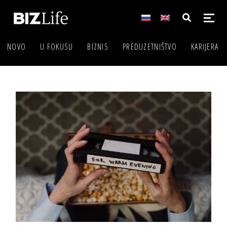
NOVO
U FOKUSU
BIZNIS
PREDUZETNIŠTVO
KARIJERA