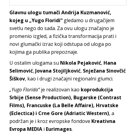
Glavnu ulogu tumači Andrija Kuzmanović,
kojeg u „Yugo Floridi“
gledamo u drugačijem
svetlu nego do sada. Za ovu ulogu značajno je
promenio izgled, a fizička transformacija prati i
novi glumački izraz koji odstupa od uloga po
kojima ga publika prepoznaje.
U ostalim ulogama su
Nikola Pejaković
,
Hana
Selimović
,
Jovana Stojiljković
,
Snježana Sinovčić
Šiškov
, kao i drugi značajni regionalni glumci.
„Yugo Florida“
je realizovan kao
koprodukcija
Srbije (Sense Production), Bugarske (Contrast
Films), Francuske (La Belle Affaire), Hrvatske
(Eclectica) i Crne Gore (Adriatic Western)
, a
podržan je i kroz evropske fondove
Kreativna
Evropa MEDIA
i
Eurimages
.