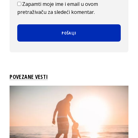
Zapamti moje ime i email u ovom
pretraživaču za sledeći komentar.
POVEZANE VESTI