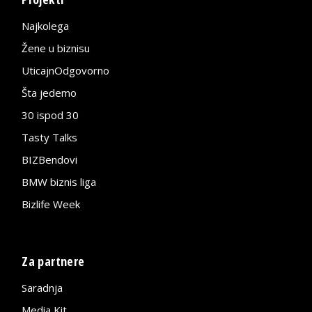
Najkolega
Žene u biznisu
UticajnOdgovorno
Šta jedemo
30 ispod 30
Tasty Talks
BIZBendovi
BMW biznis liga
Bizlife Week
Za partnere
Saradnja
Media Kit