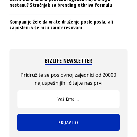
nestanu? Stručnjak za brending otkriva formulu
Kompanije žele da vrate druženje posle posla, ali
zaposleni više nisu zainteresovani
BIZLIFE NEWSLETTER
Pridružite se poslovnoj zajednici od 20000
najuspešnijih i čitajte nas prvi
PRIJAVI SE