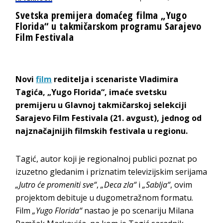
Svetska premijera domaćeg filma „Yugo
Florida“ u takmičarskom programu Sarajevo
Film Festivala
Novi
film
reditelja i scenariste Vladimira
Tagića, „Yugo Florida“, imaće svetsku
premijeru u Glavnoj takmičarskoj selekciji
Sarajevo Film Festivala (21. avgust), jednog od
najznačajnijih filmskih festivala u regionu.
Tagić, autor koji je regionalnoj publici poznat po
izuzetno gledanim i priznatim televizijskim serijama
„Jutro će promeniti sve“
,
„Deca zla“
i
„Sablja“
, ovim
projektom debituje u dugometražnom formatu.
Film
„Yugo Florida“
nastao je po scenariju Milana