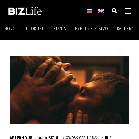
NOVO
U FOKUSU
BIZNIS
PREDUZETNIŠTVO
KARIJERA
AFTERHOUR
autor
BIZLife
05/08/2025 | 18:31
0