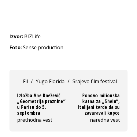
Izvor:
BIZLife
Foto:
Sense production
Fil
/
Yugo Florida
/
Srajevo film festival
Izložba Ane Knežević
Ponovo milionska
„Geometrija praznine“
kazna za „Shein“,
u Parizu do 5.
Italijani tvrde da su
septembra
zavaravali kupce
prethodna vest
naredna vest