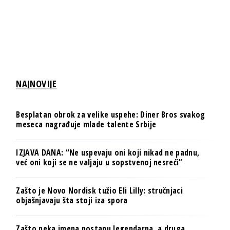
NAJNOVIJE
Besplatan obrok za velike uspehe: Diner Bros svakog
meseca nagrađuje mlade talente Srbije
IZJAVA DANA: “Ne uspevaju oni koji nikad ne padnu,
već oni koji se ne valjaju u sopstvenoj nesreći”
Zašto je Novo Nordisk tužio Eli Lilly: stručnjaci
objašnjavaju šta stoji iza spora
Zašto neka imena postanu legendarna, a druga