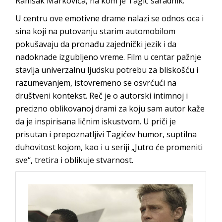
Ramšak Markovića, na kom je Tagić saradnik.
U centru ove emotivne drame nalazi se odnos oca i
sina koji na putovanju starim automobilom
pokušavaju da pronađu zajednički jezik i da
nadoknade izgubljeno vreme. Film u centar pažnje
stavlja univerzalnu ljudsku potrebu za bliskošću i
razumevanjem, istovremeno se osvrćući na
društveni kontekst. Reč je o autorski intimnoj i
precizno oblikovanoj drami za koju sam autor kaže
da je inspirisana ličnim iskustvom. U priči je
prisutan i prepoznatljivi Tagićev humor, suptilna
duhovitost kojom, kao i u seriji „Jutro će promeniti
sve“, tretira i oblikuje stvarnost.