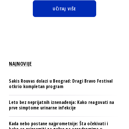
UČITAJ VIŠE
NAJNOVIJE
Sakis Rouvas dolazi u Beograd: Dragi Bravo Festival
otkrio kompletan program
Leto bez neprijatnih iznenađenja: Kako reagovati na
prve simptome urinarne infekcije
Kada nebo postane najprometnije: Šta očekivati i
kako se pripremiti za gužve na aerodromima u