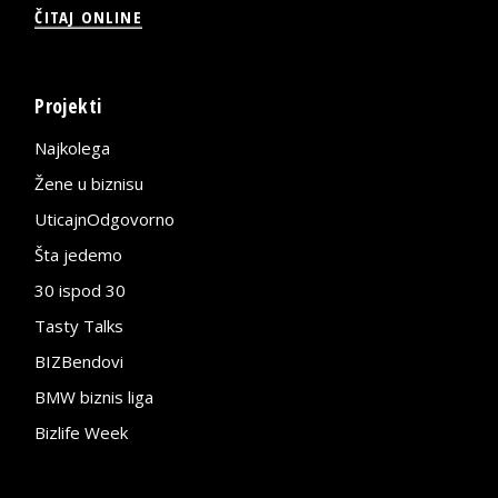
ČITAJ ONLINE
Projekti
Najkolega
Žene u biznisu
UticajnOdgovorno
Šta jedemo
30 ispod 30
Tasty Talks
BIZBendovi
BMW biznis liga
Bizlife Week