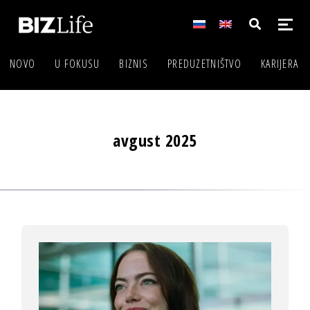
NOVO
U FOKUSU
BIZNIS
PREDUZETNIŠTVO
KARIJERA
avgust 2025