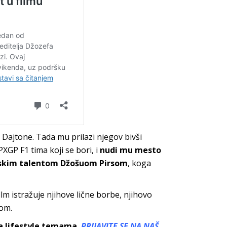
Dajtone. Tada mu prilazi njegov bivši
XGP F1 tima koji se bori, i
nudi mu mesto
tanskim talentom Džošuom Pirsom
, koga
lm istražuje njihove lične borbe, njihovo
vom.
sa lifestyle temama.
PRIJAVITE SE NA NAŠ