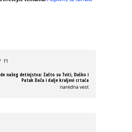
/
f1
de našeg detinjstva: Zašto su Tviti, Duško i
Patak Dača i dalje kraljevi crtaća
naredna vest