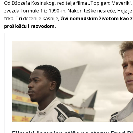
Od Džozefa Kosinskog, reditelja filma „Top gan: Maverik“, 
zvezda Formule 1 iz 1990-ih. Nakon teške nesreće, Hejz je
trka. Tri decenije kasnije,
živi nomadskim životom kao za
prošlošću i razvodom.