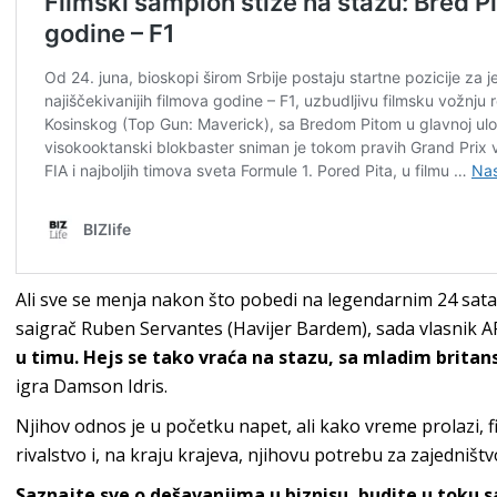
Ali sve se menja nakon što pobedi na legendarnim 24 sata 
saigrač Ruben Servantes (Havijer Bardem), sada vlasnik AP
u timu. Hejs se tako vraća na stazu, sa mladim bri
igra Damson Idris.
Njihov odnos je u početku napet, ali kako vreme prolazi, fi
rivalstvo i, na kraju krajeva, njihovu potrebu za zajedništ
Saznajte sve o dešavanjima u biznisu, budite u toku 