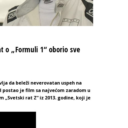
at o „Formuli 1“ oborio sve
lja da beleži neverovatan uspeh na
 postao je film sa najvećom zaradom u
 „Svetski rat Z“ iz 2013. godine, koji je