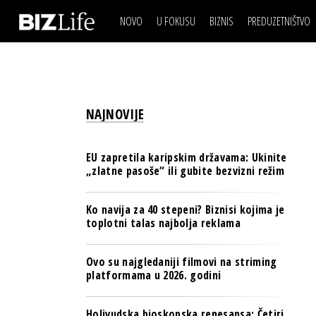
NOVO
U FOKUSU
BIZNIS
PREDUZETNIŠTVO
IZJAVA DANA
BIZNIS SCENA
VIDEO
REAL ESTATE
IZJAVA DANA
BIZNIS SCENA
BREND I KOMUNIKACI
VIDEO
REAL ESTATE
ESG & ENERGY
NAJNOVIJE
BREND I KOMUNIKACI
BANKE
ESG & ENERGY
OSIGURANJE
EU zapretila karipskim državama: Ukinite
BANKE
„zlatne pasoše“ ili gubite bezvizni režim
TECH I AI
OSIGURANJE
BIZNIS & SPORT
Ko navija za 40 stepeni? Biznisi kojima je
TECH I AI
toplotni talas najbolja reklama
PULS REGIONA
BIZNIS & SPORT
NOVO NA RAFU
Ovo su najgledaniji filmovi na striming
PULS REGIONA
platformama u 2026. godini
NOVO NA RAFU
Holivudska bioskopska renesansa: Četiri