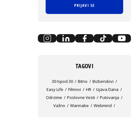
PRIJAVI SE
TAGOVI
30 Ispod 30
Bitno
Bizbendovi
Easy Life
Filmovi
HR
Izjava Dana
Odrzime
Poslovne Vesti
Putovanja
Važno
Wannabe
Webmind