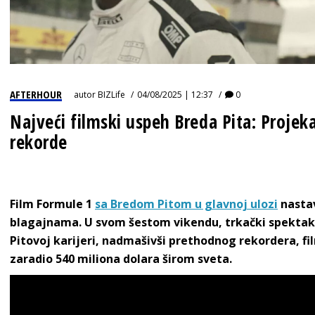
AFTERHOUR
autor
BIZLife
04/08/2025 | 12:37
0
Najveći filmski uspeh Breda Pita: Projek
rekorde
Film Formule 1
sa Bredom Pitom u glavnoj ulozi
nastav
blagajnama. U svom šestom vikendu, trkački spektakl
Pitovoj karijeri, nadmašivši prethodnog rekordera, film
zaradio 540 miliona dolara širom sveta.