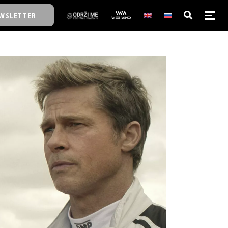
WSLETTER
E/SCHOOL
E/SCHOOL
A
A