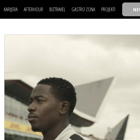
KARIJERA
AFTERHOUR
BIZTRAVEL
GASTRO ZONA
PROJEKTI
NE
POSAO
FILM I SCENA
NAJKOLEGA
LJUDI (HR)
KNJIGE
TASTY TALKS
POSAO
FILM I SCENA
NAJKOLEGA
JE
MOJ UGAO
AUTO SVET
30 ISPOD 30
LJUDI (HR)
KNJIGE
TASTY TALKS
USAVRŠAVANJE
STIL
BACK TO OFFIC
JE
MOJ UGAO
AUTO SVET
30 ISPOD 30
KNOW-HOW
WELLBEING
BIZBENDOVI
USAVRŠAVANJE
STIL
BACK TO OFFIC
BIZKOLEGIJUM
KNOW-HOW
WELLBEING
BIZBENDOVI
BMW BIZNIS LIG
BIZKOLEGIJUM
BIZLIFE WEEK
BMW BIZNIS LIG
IZJAVA GODINE
BIZLIFE WEEK
IZJAVA GODINE