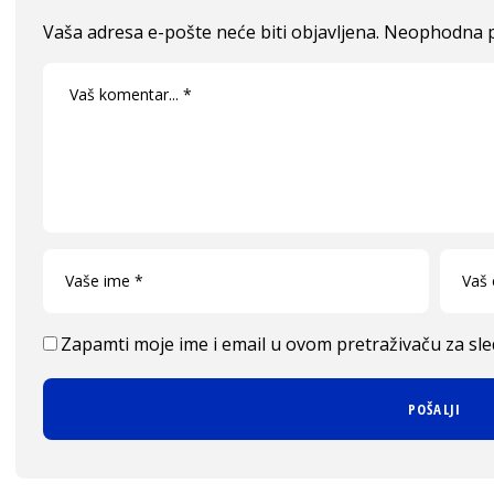
Vaša adresa e-pošte neće biti objavljena.
Neophodna p
Zapamti moje ime i email u ovom pretraživaču za sl