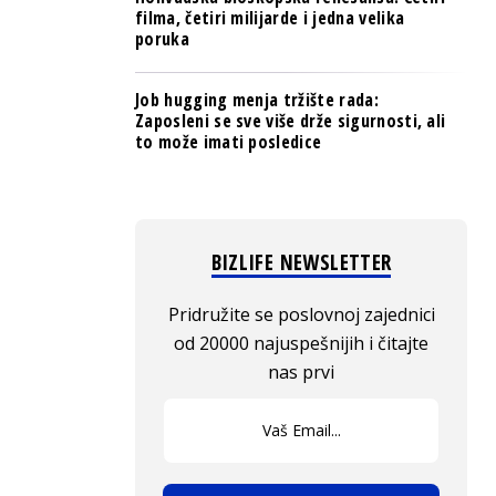
filma, četiri milijarde i jedna velika
poruka
Job hugging menja tržište rada:
Zaposleni se sve više drže sigurnosti, ali
to može imati posledice
BIZLIFE NEWSLETTER
Pridružite se poslovnoj zajednici
od 20000 najuspešnijih i čitajte
nas prvi