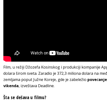
Film, u režiji Džozefa Kosinskog i produkciji kompanije App
dolara širom sveta. Zaradio je 372,3 miliona dolara na 
zemljama poput Južne Koreje, gde je zabeležio
povećanj
vikenda
, izveštava Deadline.
Šta se dešava u filmu?