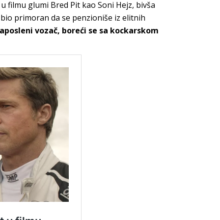
u filmu glumi Bred Pit kao Soni Hejz, bivša
 bio primoran da se penzioniše iz elitnih
posleni vozač, boreći se sa kockarskom