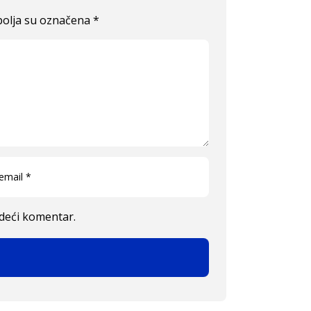
olja su označena
*
edeći komentar.