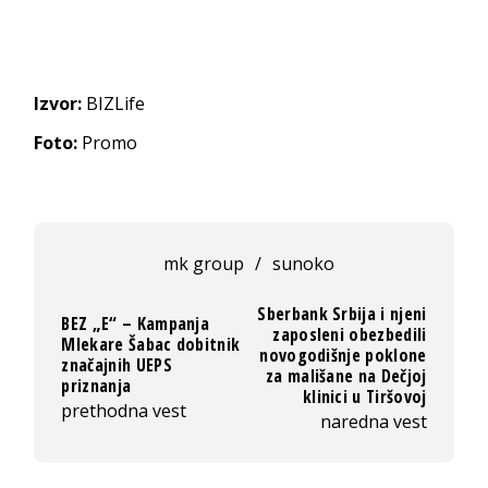
Izvor:
BIZLife
Foto:
Promo
mk group
/
sunoko
Sberbank Srbija i njeni
BEZ „E“ – Kampanja
zaposleni obezbedili
Mlekare Šabac dobitnik
novogodišnje poklone
značajnih UEPS
za mališane na Dečjoj
priznanja
klinici u Tiršovoj
prethodna vest
naredna vest