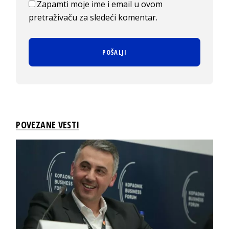
Zapamti moje ime i email u ovom
pretraživaču za sledeći komentar.
POVEZANE VESTI