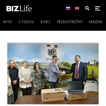
NOVO
U FOKUSU
BIZNIS
PREDUZETNIŠTVO
KARIJERA