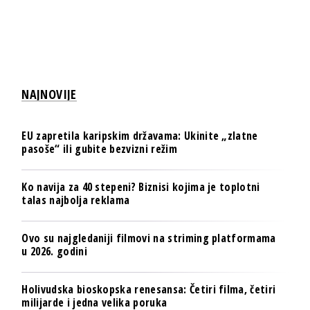
NAJNOVIJE
EU zapretila karipskim državama: Ukinite „zlatne
pasoše“ ili gubite bezvizni režim
Ko navija za 40 stepeni? Biznisi kojima je toplotni
talas najbolja reklama
Ovo su najgledaniji filmovi na striming platformama
u 2026. godini
Holivudska bioskopska renesansa: Četiri filma, četiri
milijarde i jedna velika poruka