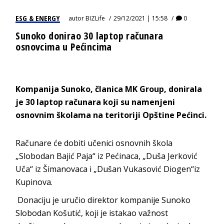
ESG & ENERGY
autor
BIZLife
29/12/2021 | 15:58
0
Sunoko donirao 30 laptop računara
osnovcima u Pećincima
Kompanija Sunoko, članica MK Group, donirala
je 30 laptop računara koji su namenjeni
osnovnim školama na teritoriji Opštine Pećinci.
Računare će dobiti učenici osnovnih škola
„Slobodan Bajić Paja“ iz Pećinaca, „Duša Jerković
Uča“ iz Šimanovaca i „Dušan Vukasović Diogen“iz
Kupinova.
Donaciju je uručio direktor kompanije Sunoko
Slobodan Košutić, koji je istakao važnost