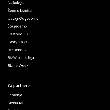
Najkolega
Žene u biznisu
UticajnOdgovorno
Šta jedemo
30 ispod 30
Tasty Talks
BIZBendovi
BMW biznis liga
Bizlife Week
Za partnere
Saradnja
Media Kit