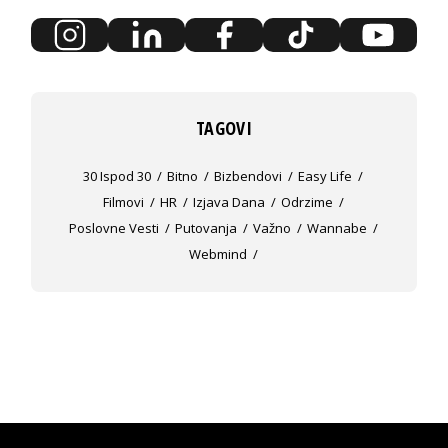
TAGOVI
30 Ispod 30
Bitno
Bizbendovi
Easy Life
Filmovi
HR
Izjava Dana
Odrzime
Poslovne Vesti
Putovanja
Važno
Wannabe
Webmind