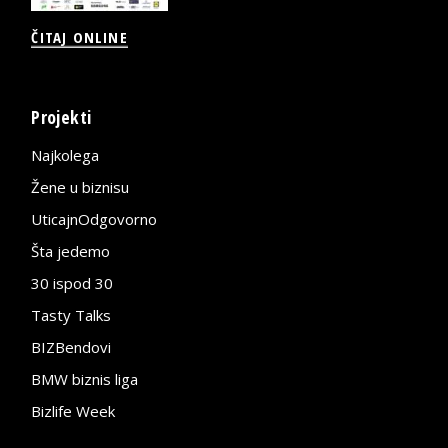
ČITAJ ONLINE
Projekti
Najkolega
Žene u biznisu
UticajnOdgovorno
Šta jedemo
30 ispod 30
Tasty Talks
BIZBendovi
BMW biznis liga
Bizlife Week