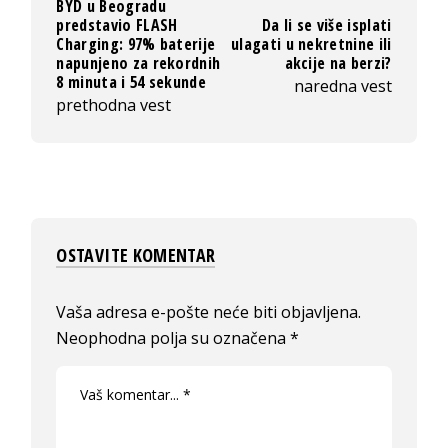
BYD u Beogradu
predstavio FLASH
Da li se više isplati
Charging: 97% baterije
ulagati u nekretnine ili
napunjeno za rekordnih
akcije na berzi?
8 minuta i 54 sekunde
naredna vest
prethodna vest
OSTAVITE KOMENTAR
Vaša adresa e-pošte neće biti objavljena.
Neophodna polja su označena
*