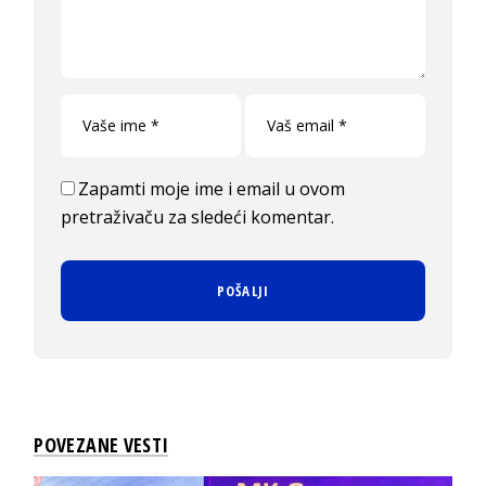
Zapamti moje ime i email u ovom
pretraživaču za sledeći komentar.
POVEZANE VESTI