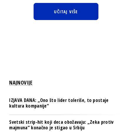
UČITAJ VIŠE
NAJNOVIJE
IZJAVA DANA: „Ono što lider toleriše, to postaje
kultura kompanije“
Svetski strip-hit koji deca obožavaju: „Zeka protiv
majmuna“ konačno je stigao u Srbiju