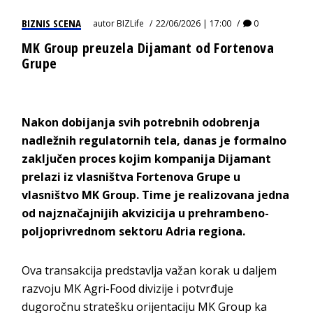
BIZNIS SCENA
autor
BIZLife
22/06/2026 | 17:00
0
MK Group preuzela Dijamant od Fortenova
Grupe
Nakon dobijanja svih potrebnih odobrenja
nadležnih regulatornih tela, danas je formalno
zaključen proces kojim kompanija Dijamant
prelazi iz vlasništva Fortenova Grupe u
vlasništvo MK Group. Time je realizovana jedna
od najznačajnijih akvizicija u prehrambeno-
poljoprivrednom sektoru Adria regiona.
Ova transakcija predstavlja važan korak u daljem
razvoju MK Agri-Food divizije i potvrđuje
dugoročnu stratešku orijentaciju MK Group ka