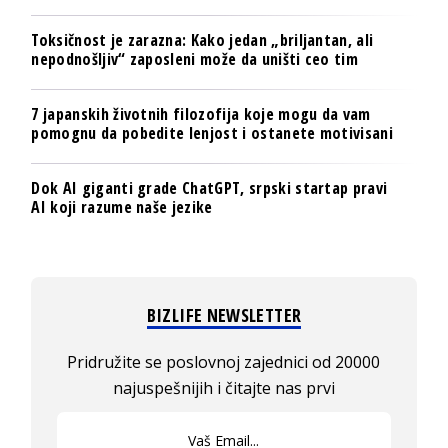
Toksičnost je zarazna: Kako jedan „briljantan, ali
nepodnošljiv“ zaposleni može da uništi ceo tim
7 japanskih životnih filozofija koje mogu da vam
pomognu da pobedite lenjost i ostanete motivisani
Dok AI giganti grade ChatGPT, srpski startap pravi
AI koji razume naše jezike
BIZLIFE NEWSLETTER
Pridružite se poslovnoj zajednici od 20000
najuspešnijih i čitajte nas prvi