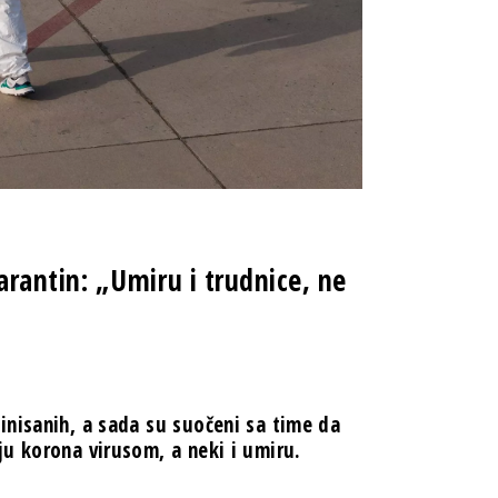
rantin: „Umiru i trudnice, ne
inisanih, a sada su suočeni sa time da
ju korona virusom, a neki i umiru.