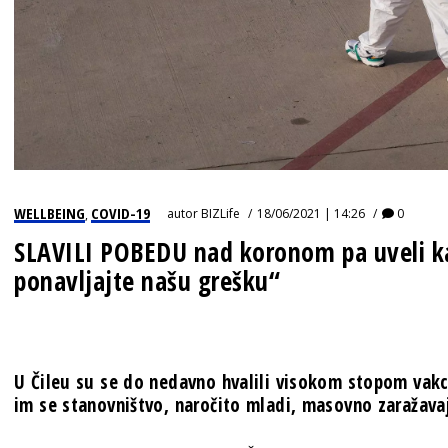
WELLBEING
COVID-19
autor
BIZLife
18/06/2021 | 14:26
0
,
SLAVILI POBEDU nad koronom pa uveli ka
ponavljajte našu grešku“
U Čileu su se do nedavno hvalili visokom stopom vakc
im se stanovništvo, naročito mladi, masovno zaražava