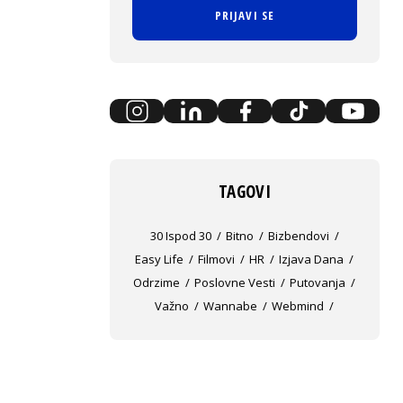
PRIJAVI SE
TAGOVI
30 Ispod 30
Bitno
Bizbendovi
Easy Life
Filmovi
HR
Izjava Dana
Odrzime
Poslovne Vesti
Putovanja
Važno
Wannabe
Webmind