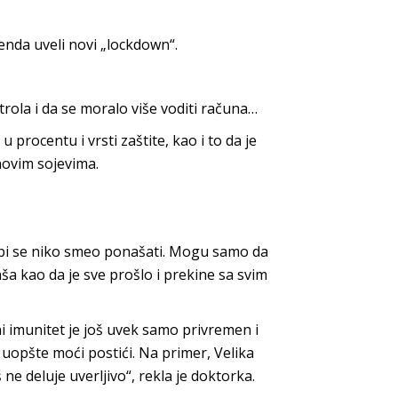
kenda uveli novi „lockdown“.
ntrola i da se moralo više voditi računa…
procentu i vrsti zaštite, kao i to da je
novim sojevima.
e bi se niko smeo ponašati. Mogu samo da
ša kao da je sve prošlo i prekine sa svim
ni imunitet je još uvek samo privremen i
 uopšte moći postići. Na primer, Velika
š ne deluje uverljivo“, rekla je doktorka.