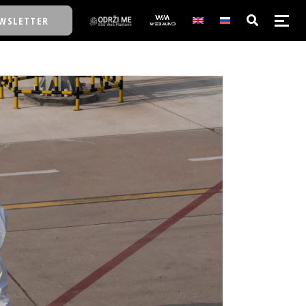
WSLETTER
E/SCHOOL
E/SCHOOL
A
A