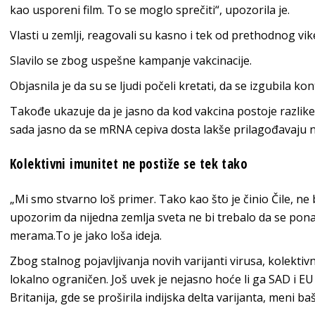
kao usporeni film. To se moglo sprečiti“, upozorila je.
Vlasti u zemlji, reagovali su kasno i tek od prethodnog vi
Slavilo se zbog uspešne kampanje vakcinacije.
Objasnila je da su se ljudi počeli kretati, da se izgubila ko
Takođe ukazuje da je jasno da kod vakcina postoje razlike u 
sada jasno da se mRNA cepiva dosta lakše prilagođavaju 
Kolektivni imunitet ne postiže se tek tako
„Mi smo stvarno loš primer. Tako kao što je činio Čile, n
upozorim da nijedna zemlja sveta ne bi trebalo da se pona
merama.To je jako loša ideja.
Zbog stalnog pojavljivanja novih varijanti virusa, kolektiv
lokalno ograničen. Još uvek je nejasno hoće li ga SAD i EU
Britanija, gde se proširila indijska delta varijanta, meni ba