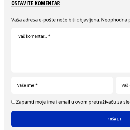
OSTAVITE KOMENTAR
Vaša adresa e-pošte neće biti objavljena.
Neophodna p
Zapamti moje ime i email u ovom pretraživaču za sl