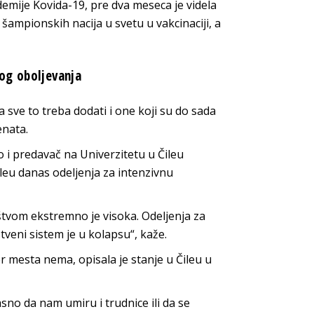
emije Kovida-19, pre dva meseca je videla
d šampionskih nacija u svetu u vakcinaciji, a
og oboljevanja
 sve to treba dodati i one koji su do sada
enata.
o i predavač na Univerzitetu u Čileu
ileu danas odeljenja za intenzivnu
ištvom ekstremno je visoka. Odeljenja za
veni sistem je u kolapsu“, kaže.
er mesta nema, opisala je stanje u Čileu u
no da nam umiru i trudnice ili da se