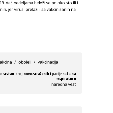
9. Već nedeljama beleži se po oko sto ili i
ih, jer virus prelazi i sa vakcinisanih na
akcina
/
oboleli
/
vakcinacija
orastao broj novozaraženih i pacijenata na
respiratoru
naredna vest