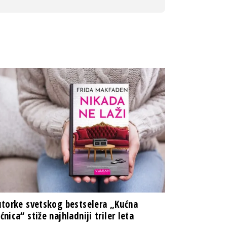
torke svetskog bestselera „Kućna
nica“ stiže najhladniji triler leta