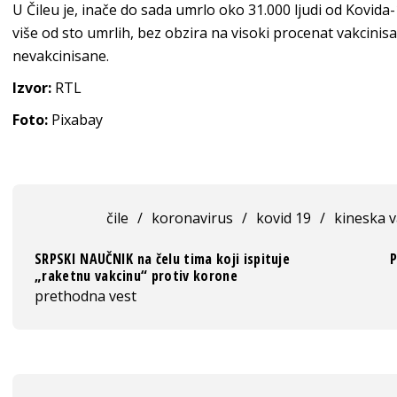
U Čileu je, inače do sada umrlo oko 31.000 ljudi od Kovida-1
više od sto umrlih, bez obzira na visoki procenat vakcinisan
nevakcinisane.
Izvor:
RTL
Foto:
Pixabay
čile
/
koronavirus
/
kovid 19
/
kineska v
SRPSKI NAUČNIK na čelu tima koji ispituje
P
„raketnu vakcinu“ protiv korone
prethodna vest