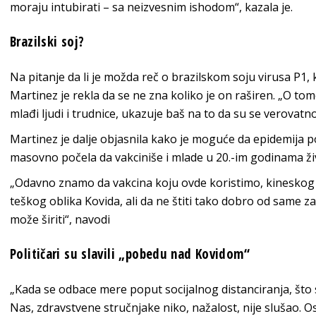
moraju intubirati – sa neizvesnim ishodom“, kazala je.
Brazilski soj?
Na pitanje da li je možda reč o brazilskom soju virusa P1, k
Martinez je rekla da se ne zna koliko je on raširen. „O t
mlađi ljudi i trudnice, ukazuje baš na to da su se verovatno 
Martinez je dalje objasnila kako je moguće da epidemija po
masovno počela da vakciniše i mlade u 20.-im godinama ži
„Odavno znamo da vakcina koju ovde koristimo, kineskog p
teškog oblika Kovida, ali da ne štiti tako dobro od same za
može širiti“, navodi
Političari su slavili „pobedu nad Kovidom“
„Kada se odbace mere poput socijalnog distanciranja, što 
Nas, zdravstvene stručnjake niko, nažalost, nije slušao.