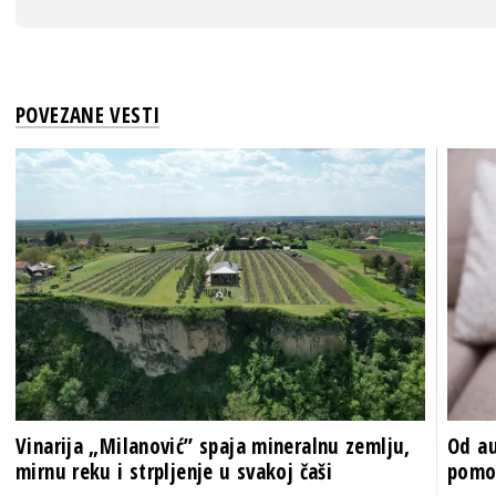
POVEZANE VESTI
Vinarija „Milanović” spaja mineralnu zemlju,
Od au
mirnu reku i strpljenje u svakoj čaši
pomoć