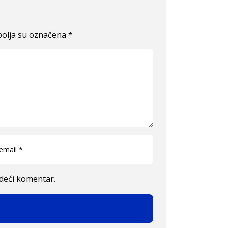
olja su označena
*
edeći komentar.