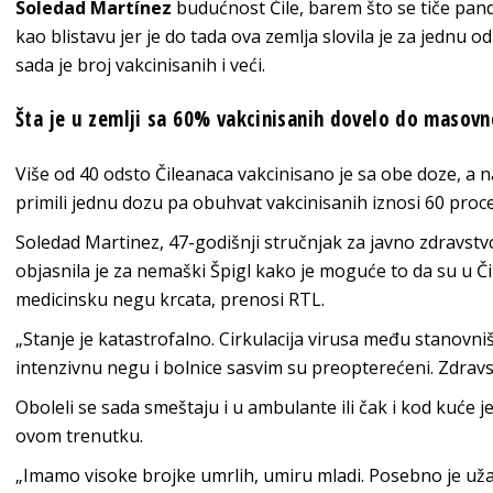
Soledad Martínez
budućnost Čile, barem što se tiče pand
kao blistavu jer je do tada ova zemlja slovila je za jednu o
sada je broj vakcinisanih i veći.
Šta je u zemlji sa 60% vakcinisanih dovelo do masovn
Više od 40 odsto Čileanaca vakcinisano je sa obe doze, a na
primili jednu dozu pa obuhvat vakcinisanih iznosi 60 proc
Soledad Martinez, 47-godišnji stručnjak za javno zdravstv
objasnila je za nemaški Špigl kako je moguće to da su u Č
medicinsku negu krcata, prenosi RTL.
„Stanje je katastrofalno. Cirkulacija virusa među stanovn
intenzivnu negu i bolnice sasvim su preopterećeni. Zdravst
Oboleli se sada smeštaju i u ambulante ili čak i kod kuće j
ovom trenutku.
„Imamo visoke brojke umrlih, umiru mladi. Posebno je užas