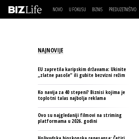
NOVO
U FOKUSU
BIZNIS
PREDUZETNIŠTVO
IZJAVA DANA
BIZNIS SCENA
VIDEO
REAL ESTATE
IZJAVA DANA
BIZNIS SCENA
BREND I KOMUNIKACI
VIDEO
REAL ESTATE
ESG & ENERGY
NAJNOVIJE
BREND I KOMUNIKACI
BANKE
ESG & ENERGY
OSIGURANJE
EU zapretila karipskim državama: Ukinite
BANKE
„zlatne pasoše“ ili gubite bezvizni režim
TECH I AI
OSIGURANJE
BIZNIS & SPORT
Ko navija za 40 stepeni? Biznisi kojima je
TECH I AI
toplotni talas najbolja reklama
PULS REGIONA
BIZNIS & SPORT
NOVO NA RAFU
Ovo su najgledaniji filmovi na striming
PULS REGIONA
platformama u 2026. godini
NOVO NA RAFU
Holivudska bioskopska renesansa: Četiri