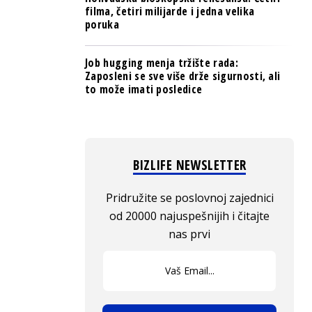
filma, četiri milijarde i jedna velika
poruka
Job hugging menja tržište rada:
Zaposleni se sve više drže sigurnosti, ali
to može imati posledice
BIZLIFE NEWSLETTER
Pridružite se poslovnoj zajednici
od 20000 najuspešnijih i čitajte
nas prvi