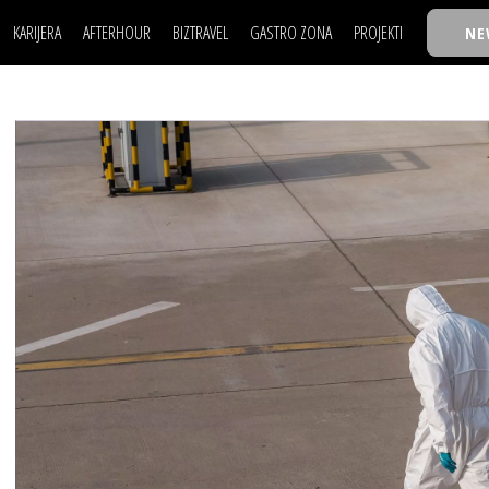
KARIJERA
AFTERHOUR
BIZTRAVEL
GASTRO ZONA
PROJEKTI
NE
POSAO
FILM I SCENA
NAJKOLEGA
LJUDI (HR)
KNJIGE
TASTY TALKS
POSAO
FILM I SCENA
NAJKOLEGA
JE
MOJ UGAO
AUTO SVET
30 ISPOD 30
LJUDI (HR)
KNJIGE
TASTY TALKS
USAVRŠAVANJE
STIL
BACK TO OFFIC
JE
MOJ UGAO
AUTO SVET
30 ISPOD 30
KNOW-HOW
WELLBEING
BIZBENDOVI
USAVRŠAVANJE
STIL
BACK TO OFFIC
BIZKOLEGIJUM
KNOW-HOW
WELLBEING
BIZBENDOVI
BMW BIZNIS LIG
BIZKOLEGIJUM
BIZLIFE WEEK
BMW BIZNIS LIG
IZJAVA GODINE
BIZLIFE WEEK
IZJAVA GODINE