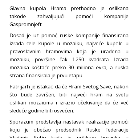
Glavna kupola Hrama prethodno je oslikana
takođe zahvaljujući pomoći kompanije
Gaspromnjeft.
Dosad je uz pomoć ruske kompanije finansirana
izrada cele kupole u mozaiku, najveće kupole u
pravoslavnim hramovima koja je urađena u
mozaiku, površine čak 1.250 kvadrata. Izrada
mozaika koštaće preko 30 miliona evra, a ruska
strana finansirala je prvu etapu.
Patrijarh je istakao da će Hram Svetog Save, nakon
što bude završen, biti najveći hram na svetu
oslikan mozaicima i izrazio očekivanje da će već
sledeće godine biti osvećen.
Sporazum predstavlja nastavak realizacije pomoći
koju je obećao predsednik Ruske Federacije
Vladimir Putin kada je prilikom boravka u