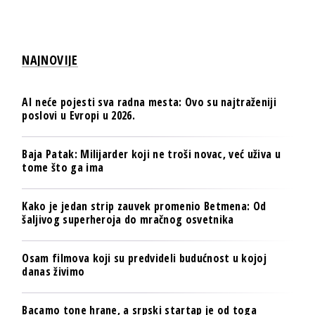
NAJNOVIJE
AI neće pojesti sva radna mesta: Ovo su najtraženiji
poslovi u Evropi u 2026.
Baja Patak: Milijarder koji ne troši novac, već uživa u
tome što ga ima
Kako je jedan strip zauvek promenio Betmena: Od
šaljivog superheroja do mračnog osvetnika
Osam filmova koji su predvideli budućnost u kojoj
danas živimo
Bacamo tone hrane, a srpski startap je od toga