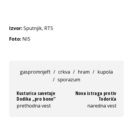
Izvor:
Sputnjik, RTS
Foto:
NIS
gaspromnjeft
/
crkva
/
hram
/
kupola
/
sporazum
Kusturica savetuje
Nova istraga protiv
Dodika „pro bono“
Todorića
prethodna vest
naredna vest