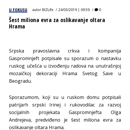
U FOKUSU
autor
BIZLife
24/03/2019 | 09:59
0
Šest miliona evra za oslikavanje oltara
Hrama
Srpska pravoslavna crkva i kompanija
Gaspromnjeft potpisale su sporazum o nastavku
ruskog učešća u izvođenju radova na unutrašnjoj
mozaičkoj dekoraciji Hrama Svetog Save u
Beogradu.
Sporazumom, koji su u ruskom domu potpisali
patrijarh srpski Irinej i rukovodilac za razvoj
socijalnih projekata Gaspromnjefta Olga
Andrejeva, predviđeno je šest miliona evra za
oslikavanje oltara Hrama.