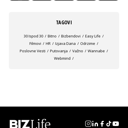
TAGOVI
30 Ispod 30
Bitno
Bizbendovi
Easy Life
Filmovi
HR
Izjava Dana
Odrzime
Poslovne Vesti
Putovanja
Važno
Wannabe
Webmind