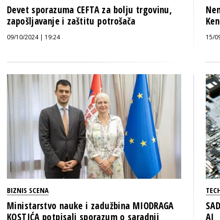
Devet sporazuma CEFTA za bolju trgovinu,
Nem
zapošljavanje i zaštitu potrošača
Ken
09/10/2024 | 19:24
15/0
BIZNIS SCENA
TECH
Ministarstvo nauke i zadužbina MIODRAGA
SAD
KOSTIĆA potpisali sporazum o saradnji
AI