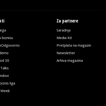
kti
Za partnere
lega
Saradnja
 biznisu
Media Kit
jnOdgovorno
Pretplata na magazin
edemo
Newsletter
pod 30
Arhiva magazina
 Talks
ndovi
znis liga
e Week