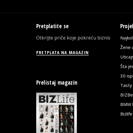
Pretplatite se
Proje
Otkrijte priče koje pokreću biznis
Najko
Žene u
PRETPLATA NA MAGAZIN
Utica
Šta j
30 is
Prelistaj magazin
Tasty
BIZBe
BMW bi
Bizlif