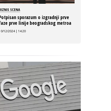
BIZNIS SCENA
Potpisan sporazum o izgradnji prve
faze prve linije beogradskog metroa
10/12/2024 | 14:20