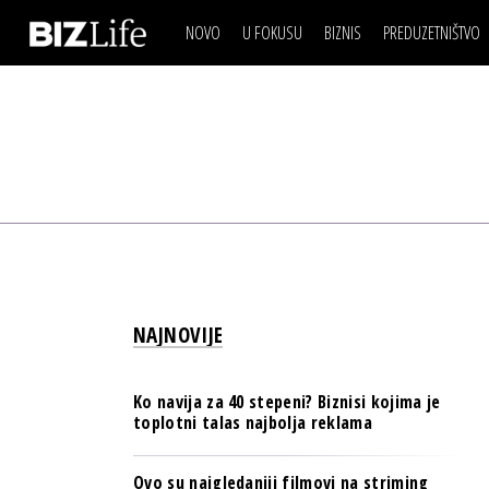
NOVO
U FOKUSU
BIZNIS
PREDUZETNIŠTVO
IZJAVA DANA
BIZNIS SCENA
VIDEO
REAL ESTATE
IZJAVA DANA
BIZNIS SCENA
BREND I KOMUNIKACI
VIDEO
REAL ESTATE
ESG & ENERGY
BREND I KOMUNIKACI
BANKE
ESG & ENERGY
OSIGURANJE
BANKE
TECH I AI
OSIGURANJE
BIZNIS & SPORT
NAJNOVIJE
TECH I AI
PULS REGIONA
BIZNIS & SPORT
NOVO NA RAFU
Ko navija za 40 stepeni? Biznisi kojima je
PULS REGIONA
toplotni talas najbolja reklama
NOVO NA RAFU
Ovo su najgledaniji filmovi na striming