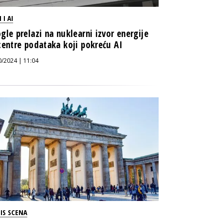
 I AI
gle prelazi na nuklearni izvor energije
centre podataka koji pokreću AI
0/2024 | 11:04
IS SCENA