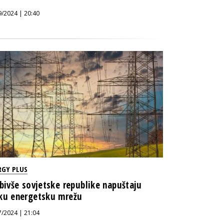
9/2024 | 20:40
RGY PLUS
 bivše sovjetske republike napuštaju
ku energetsku mrežu
7/2024 | 21:04