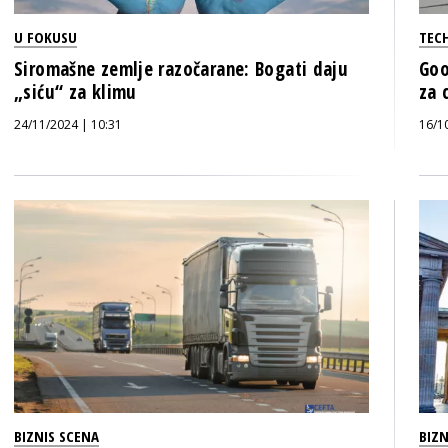
U FOKUSU
TECH
Siromašne zemlje razočarane: Bogati daju
Goo
„siću“ za klimu
za 
24/11/2024 | 10:31
16/1
BIZNIS SCENA
BIZN