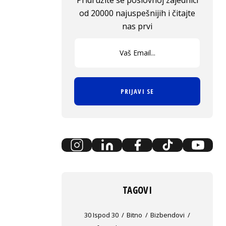
Pridružite se poslovnoj zajednici
od 20000 najuspešnijih i čitajte
nas prvi
PRIJAVI SE
TAGOVI
30 Ispod 30
Bitno
Bizbendovi