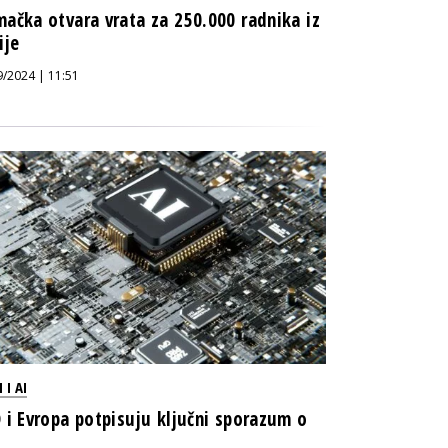
ačka otvara vrata za 250.000 radnika iz
ije
9/2024 | 11:51
 I AI
 i Evropa potpisuju ključni sporazum o