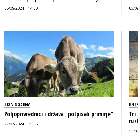
06/09/2024 | 14:00
05/0
BIZNIS SCENA
ENE
Poljoprivrednici i država „potpisali primirje“
Tri
rus
22/07/2024 | 21:08
16/0