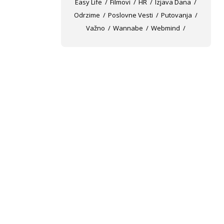
Easy Life
Filmovi
HR
Izjava Dana
Odrzime
Poslovne Vesti
Putovanja
Važno
Wannabe
Webmind