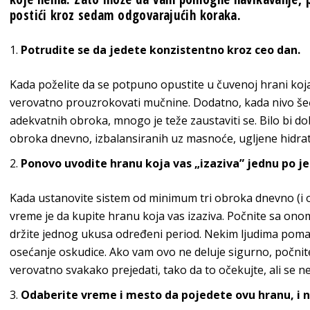
postići kroz sedam odgovarajućih koraka.
Potrudite se da jedete konzistentno kroz ceo dan.
Kada poželite da se potpuno opustite u čuvenoj hrani koja 
verovatno prouzrokovati mučnine. Dodatno, kada nivo šećera
adekvatnih obroka, mnogo je teže zaustaviti se. Bilo bi d
obroka dnevno, izbalansiranih uz masnoće, ugljene hidrate
Ponovo u
vodite hranu koja vas „izaziva” jednu po j
Kada ustanovite sistem od minimum tri obroka dnevno (i o
vreme je da kupite hranu koja vas izaziva. Počnite sa onom 
držite jednog ukusa određeni period. Nekim ljudima pomaž
osećanje oskudice. Ako vam ovo ne deluje sigurno, počnit
verovatno svakako prejedati, tako da to očekujte, ali se ne
Odaberite vreme i mesto da pojedete ovu hranu, i n