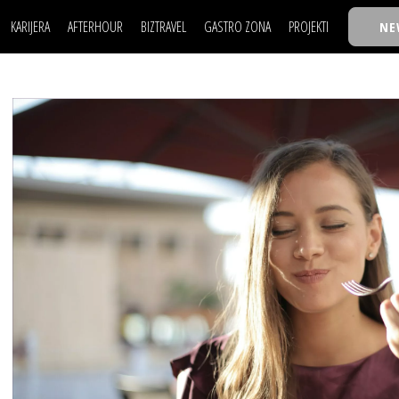
KARIJERA
AFTERHOUR
BIZTRAVEL
GASTRO ZONA
PROJEKTI
NE
POSAO
FILM I SCENA
NAJKOLEGA
LJUDI (HR)
KNJIGE
TASTY TALKS
POSAO
FILM I SCENA
NAJKOLEGA
JE
MOJ UGAO
AUTO SVET
30 ISPOD 30
LJUDI (HR)
KNJIGE
TASTY TALKS
USAVRŠAVANJE
STIL
BACK TO OFFIC
JE
MOJ UGAO
AUTO SVET
30 ISPOD 30
KNOW-HOW
WELLBEING
BIZBENDOVI
USAVRŠAVANJE
STIL
BACK TO OFFIC
BIZKOLEGIJUM
KNOW-HOW
WELLBEING
BIZBENDOVI
BMW BIZNIS LIG
BIZKOLEGIJUM
BIZLIFE WEEK
BMW BIZNIS LIG
IZJAVA GODINE
BIZLIFE WEEK
IZJAVA GODINE