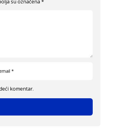
olja su označena
*
edeći komentar.