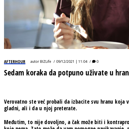
AFTERHOUR
autor
BIZLife
09/12/2021 | 11:04
0
Sedam koraka da potpuno uživate u hrani
Verovatno ste već probali da izbacite svu hranu koja v
gladni, ali i da u njoj preterate.
Međutim, to nije dovoljno, a čak može biti i kontrapro
koje nema. Zato može da vam pomogne navikavanje, p