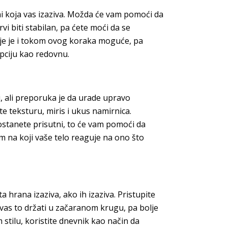
ani koja vas izaziva. Možda će vam pomoći da
i biti stabilan, pa ćete moći da se
nje je i tokom ovog koraka moguće, pa
opciju kao redovnu.
i, ali preporuka je da urade upravo
te teksturu, miris i ukus namirnica.
 ostanete prisutni, to će vam pomoći da
m na koji vaše telo reaguje na ono što
a hrana izaziva, ako ih izaziva. Pristupite
e vas to držati u začaranom krugu, pa bolje
 stilu, koristite dnevnik kao način da