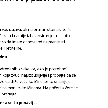
vas izaziva, ali na prazan stomak, to će
 u krvi nije izbalansiran jer nije bilo
obro da imate osnovu od najmanje tri
 i proteine.
ednu.
dređenih grickalica, ako je potrebno),
koja zvuči najuzbudljivije i probajte da se
e da drže veće količine jer to smanjuje
e sa manjim količinama. Na početku ćete se
 predajte.
eka se to ponavlja.