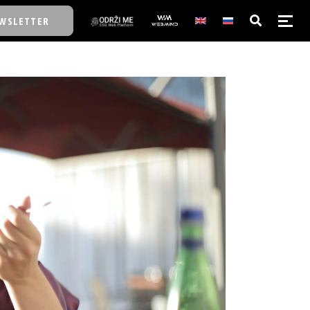
WSLETTER
E/SCHOOL
E/SCHOOL
A
A