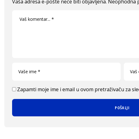
Vaša adresa e-pošte neće biti objavljena.
Neophodna p
Zapamti moje ime i email u ovom pretraživaču za sl