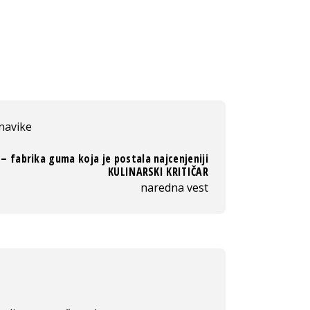
navike
– fabrika guma koja je postala najcenjeniji
KULINARSKI KRITIČAR
naredna vest