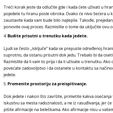
Treći korak jeste da odlučite gde i kada ćete uživati u hr
pojedete tu hranu posle obroka. Ovako će nivo šećera u krv
zaustavite kada vam bude bilo najlepše. Takođe, prejeda
ponovite ovaj proces. Razmislite o tome da uključite ovu 
Budite prisutni u trenutku kada jedete.
Ljudi se često „isključe” kada se prepuste određenoj hran
suprotno, da ostanu prisutni dok jedu. Trebalo bi da oseti
Razmislite da li vam to prija i da li uživate u trenutku. Ako
povećate zadovoljstvo i da ostanete u kontaktu sa načino
jedete.
Promenite prostoriju za preispitivanje.
Dok jedete i nakon što završite, primetite kakva osećanja t
iskustvu sa mesta radoznalosti, a ne iz rasuđivanja, jer ć
pišite afirmacije na beleškama. Ako afirmacije nisu u vašem