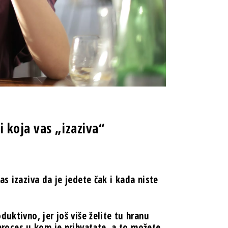
 koja vas „izaziva“
as izaziva da je jedete čak i kada niste
duktivno, jer još više želite tu hranu
roces u kom je prihvatate, a to možete