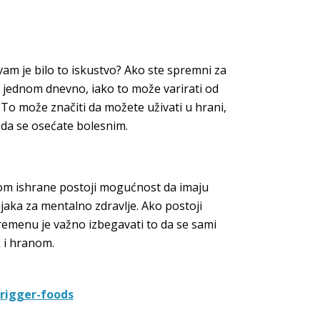
am je bilo to iskustvo? Ako ste spremni za
i jednom dnevno, iako to može varirati od
 To može značiti da možete uživati u hrani,
 da se osećate bolesnim.
om ishrane postoji mogućnost da imaju
jaka za mentalno zdravlje. Ako postoji
remenu je važno izbegavati to da se sami
k i hranom.
rigger-foods