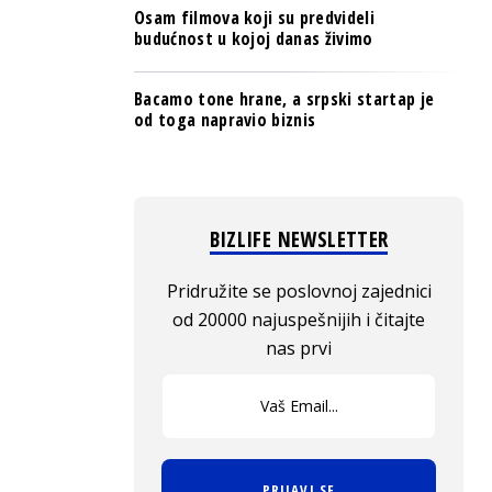
Osam filmova koji su predvideli
budućnost u kojoj danas živimo
Bacamo tone hrane, a srpski startap je
od toga napravio biznis
BIZLIFE NEWSLETTER
Pridružite se poslovnoj zajednici
od 20000 najuspešnijih i čitajte
nas prvi
PRIJAVI SE