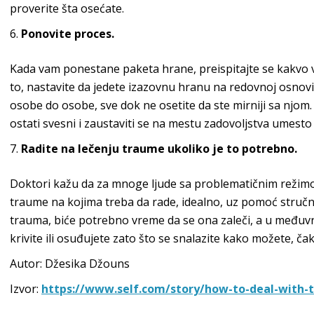
proverite šta osećate.
Ponovite proces.
Kada vam ponestane paketa hrane, preispitajte se kakvo v
to, nastavite da jedete izazovnu hranu na redovnoj osnov
osobe do osobe, sve dok ne osetite da ste mirniji sa njom.
ostati svesni i zaustaviti se na mestu zadovoljstva umesto
Radite na lečenju traume ukoliko je to potrebno.
Doktori kažu da za mnoge ljude sa problematičnim režim
traume na kojima treba da rade, idealno, uz pomoć stručn
trauma, biće potrebno vreme da se ona zaleči, a u međuv
krivite ili osuđujete zato što se snalazite kako možete, ča
Autor: Džesika Džouns
Izvor:
https://www.self.com/story/how-to-deal-with-t