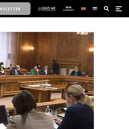
WSLETTER
E/SCHOOL
E/SCHOOL
A
A