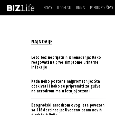
NOVO
U FOKUSU
BIZNIS
PREDUZETNIŠTVO
IZJAVA DANA
BIZNIS SCENA
VIDEO
REAL ESTATE
IZJAVA DANA
BIZNIS SCENA
BREND I KOMUNIKACI
VIDEO
REAL ESTATE
ESG & ENERGY
NAJNOVIJE
BREND I KOMUNIKACI
BANKE
ESG & ENERGY
OSIGURANJE
Leto bez neprijatnih iznenađenja: Kako
BANKE
reagovati na prve simptome urinarne
TECH I AI
infekcije
OSIGURANJE
BIZNIS & SPORT
TECH I AI
Kada nebo postane najprometnije: Šta
PULS REGIONA
očekivati i kako se pripremiti za gužve
BIZNIS & SPORT
na aerodromima u letnjoj sezoni
NOVO NA RAFU
PULS REGIONA
Beogradski aerodrom ovog leta povezan
NOVO NA RAFU
sa 118 destinacija: Uvedeno osam novih
direktnih linija