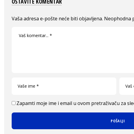
OSTAVITE KOMENTAR
Vaša adresa e-pošte neće biti objavljena.
Neophodna p
Zapamti moje ime i email u ovom pretraživaču za sl