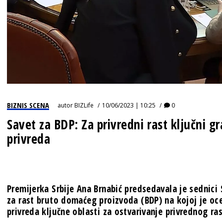
BIZNIS SCENA
autor
BIZLife
10/06/2023 | 10:25
0
Savet za BDP: Za privredni rast ključni gr
privreda
Premijerka Srbije Ana Brnabić predsedavala je sednici 
za rast bruto domaćeg proizvoda (BDP) na kojoj je oce
privreda ključne oblasti za ostvarivanje privrednog ras