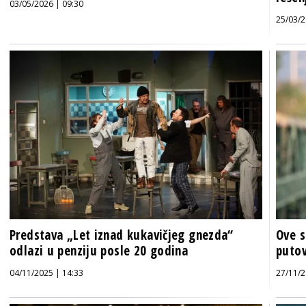
03/05/2026 | 09:30
25/03/2
Predstava „Let iznad kukavičjeg gnezda“
Ove s
odlazi u penziju posle 20 godina
puto
04/11/2025 | 14:33
27/11/2