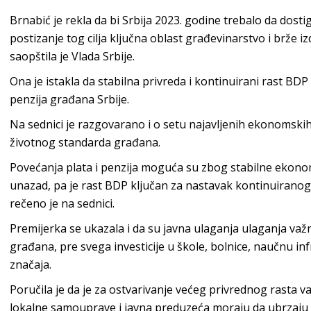
Brnabić je rekla da bi Srbija 2023. godine trebalo da dostig
postizanje tog cilja ključna oblast građevinarstvo i brže i
saopštila je Vlada Srbije.
Ona je istakla da stabilna privreda i kontinuirani rast BDP
penzija građana Srbije.
Na sednici je razgovarano i o setu najavljenih ekonomsk
životnog standarda građana.
Povećanja plata i penzija moguća su zbog stabilne ekono
unazad, pa je rast BDP ključan za nastavak kontinuirano
rečeno je na sednici.
Premijerka se ukazala i da su javna ulaganja ulaganja važna
građana, pre svega investicije u škole, bolnice, naučnu in
značaja.
Poručila je da je za ostvarivanje većeg privrednog rasta va
lokalne samouprave i javna preduzeća moraju da ubrzaju a