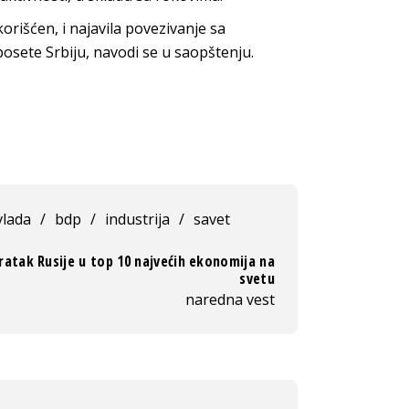
korišćen, i najavila povezivanje sa
posete Srbiju, navodi se u saopštenju.
vlada
/
bdp
/
industrija
/
savet
ratak Rusije u top 10 najvećih ekonomija na
svetu
naredna vest