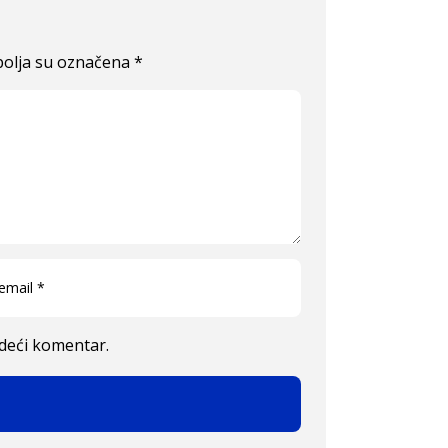
olja su označena
*
edeći komentar.