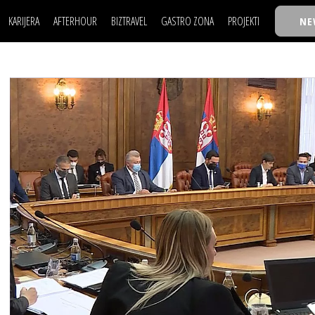
KARIJERA
AFTERHOUR
BIZTRAVEL
GASTRO ZONA
PROJEKTI
NE
POSAO
FILM I SCENA
NAJKOLEGA
LJUDI (HR)
KNJIGE
TASTY TALKS
POSAO
FILM I SCENA
NAJKOLEGA
JE
MOJ UGAO
AUTO SVET
30 ISPOD 30
LJUDI (HR)
KNJIGE
TASTY TALKS
USAVRŠAVANJE
STIL
BACK TO OFFIC
JE
MOJ UGAO
AUTO SVET
30 ISPOD 30
KNOW-HOW
WELLBEING
BIZBENDOVI
USAVRŠAVANJE
STIL
BACK TO OFFIC
BIZKOLEGIJUM
KNOW-HOW
WELLBEING
BIZBENDOVI
BMW BIZNIS LIG
BIZKOLEGIJUM
BIZLIFE WEEK
BMW BIZNIS LIG
IZJAVA GODINE
BIZLIFE WEEK
IZJAVA GODINE