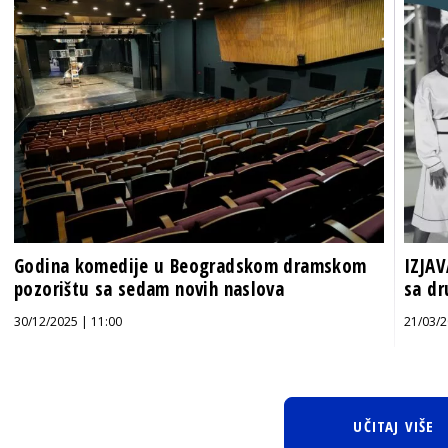
Godina komedije u Beogradskom dramskom
IZJAV
pozorištu sa sedam novih naslova
sa d
30/12/2025 | 11:00
21/03/2
UČITAJ VIŠE