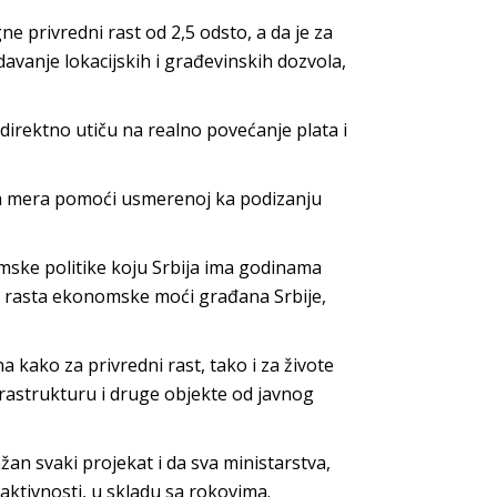
ne privredni rast od 2,5 odsto, a da je za
zdavanje lokacijskih i građevinskih dozvola,
 direktno utiču na realno povećanje plata i
ih mera pomoći usmerenoj ka podizanju
mske politike koju Srbija ima godinama
g rasta ekonomske moći građana Srbije,
 kako za privredni rast, tako i za živote
frastrukturu i druge objekte od javnog
žan svaki projekat i da sva ministarstva,
ktivnosti, u skladu sa rokovima.