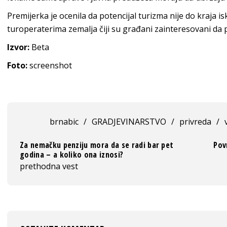
Premijerka je ocenila da potencijal turizma nije do kraja is
turoperaterima zemalja čiji su građani zainteresovani da 
Izvor:
Beta
Foto:
screenshot
brnabic
/
GRADJEVINARSTVO
/
privreda
/
Za nemačku penziju mora da se radi bar pet
Pov
godina – a koliko ona iznosi?
prethodna vest