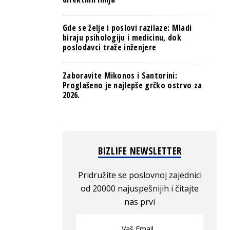
Gde se želje i poslovi razilaze: Mladi
biraju psihologiju i medicinu, dok
poslodavci traže inženjere
Zaboravite Mikonos i Santorini:
Proglašeno je najlepše grčko ostrvo za
2026.
BIZLIFE NEWSLETTER
Pridružite se poslovnoj zajednici
od 20000 najuspešnijih i čitajte
nas prvi