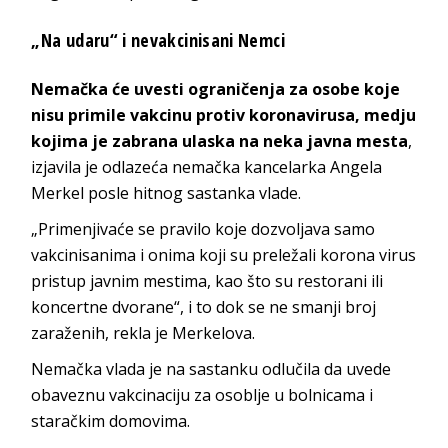
„Na udaru“ i nevakcinisani Nemci
Nemačka će uvesti ograničenja za osobe koje
nisu primile vakcinu protiv koronavirusa, medju
kojima je zabrana ulaska na neka javna mesta
,
izjavila je odlazeća nemačka kancelarka Angela
Merkel posle hitnog sastanka vlade.
„Primenjivaće se pravilo koje dozvoljava samo
vakcinisanima i onima koji su preležali korona virus
pristup javnim mestima, kao što su restorani ili
koncertne dvorane“, i to dok se ne smanji broj
zaraženih, rekla je Merkelova.
Nemačka vlada je na sastanku odlučila da uvede
obaveznu vakcinaciju za osoblje u bolnicama i
staračkim domovima.