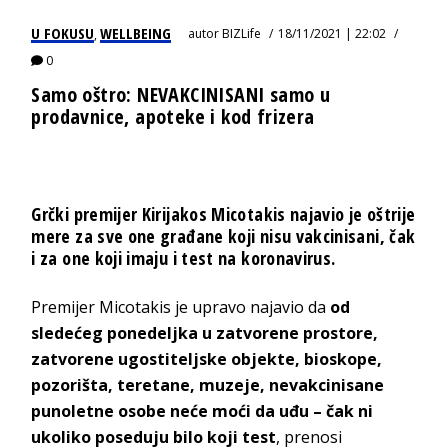
U FOKUSU
WELLBEING
autor
BIZLife
18/11/2021 | 22:02
,
0
Samo oštro: NEVAKCINISANI samo u
prodavnice, apoteke i kod frizera
Grčki premijer Kirijakos Micotakis najavio je oštrije
mere za sve one građane koji nisu vakcinisani, čak
i za one koji imaju i test na koronavirus.
Premijer Micotakis je upravo najavio da
od
sledećeg ponedeljka u zatvorene prostore,
zatvorene ugostiteljske objekte, bioskope,
pozorišta, teretane, muzeje, nevakcinisane
punoletne osobe neće moći da uđu – čak ni
ukoliko poseduju bilo koji test
, prenosi