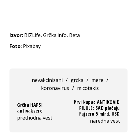
Izvor:
BIZLife, Grčka.info, Beta
Foto:
Pixabay
nevakcinisani
/
grcka
/
mere
/
koronavirus
/
micotakis
Prvi kupac ANTIKOVID
Grčka HAPSI
PILULE: SAD plaćaju
antivaksere
Fajzeru 5 mlrd. USD
prethodna vest
naredna vest