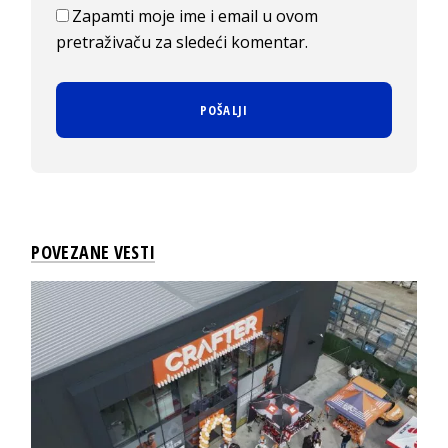
Zapamti moje ime i email u ovom
pretraživaču za sledeći komentar.
POVEZANE VESTI