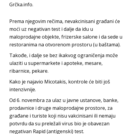
Grčka.info.
Prema njegovim rečima, nevakcinisani građani će
moći uz negativan test i dalje da idu u
maloprodajne objekte, frizerske salone i da sede u
restoranima na otvorenom prostoru (u baštama).
Takođe, i dalje se bez ikakvog ograničenja može
ulaziti u supermarkete i apoteke, mesare,
ribarnice, pekare.
Kako je najavio Micotakis, kontrole će biti još
intenzivnije.
Od 6. novembra za ulaz u javne ustanove, banke,
prodavnice i druge maloprodajne prostore, za
građane i turiste koji nisu vakcinisani ili nemaju
potvrdu da su preležali virus bio je obavezan
negativan Rapid (antigenski) test.