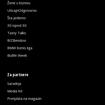
Žene u biznisu
UticajnOdgovorno
Šta jedemo
30 ispod 30
Tasty Talks
BIZBendovi
BMW biznis liga
Bizlife Week
Za partnere
Saradnja
Media Kit
Pretplata na magazin