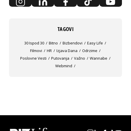
TAGOVI
30 Ispod 30
Bitno
Bizbendovi
Easy Life
Filmovi
HR
Izjava Dana
Odrzime
Poslovne Vesti
Putovanja
Važno
Wannabe
Webmind