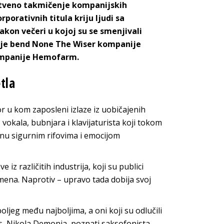
nstveno takmičenje kompanijskih
porativnih titula kriju ljudi sa
akon večeri u kojoj su se smenjivali
o je bend None The Wiser kompanije
kompanije Hemofarm.
tla
 u kom zaposleni izlaze iz uobičajenih
, vokala, bubnjara i klavijaturista koji tokom
inu sigurnim rifovima i emocijom
z različitih industrija, koji su publici
mena. Naprotiv – upravo tada dobija svoj
oljeg među najboljima, a oni koji su odlučili
s, Nikola Demonja, poznati saksofonista,