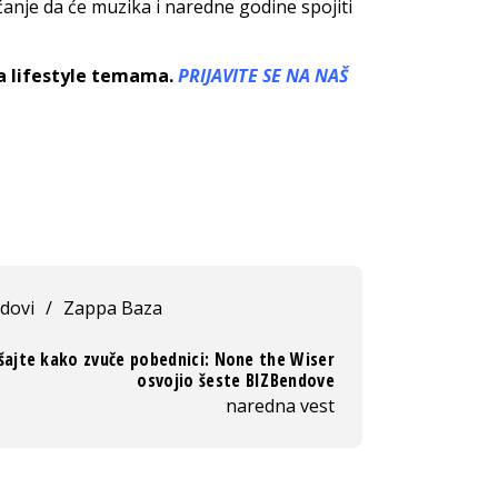
anje da će muzika i naredne godine spojiti
sa lifestyle temama.
PRIJAVITE SE NA NAŠ
dovi
/
Zappa Baza
šajte kako zvuče pobednici: None the Wiser
osvojio šeste BIZBendove
naredna vest