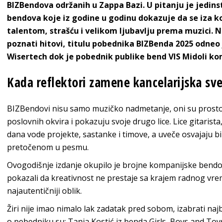
BIZBendova održanih u Zappa Bazi. U pitanju je jedi
bendova koje iz godine u godinu dokazuje da se iza kor
talentom, strašću i velikom ljubavlju prema muzici. N
poznati hitovi, titulu pobednika BIZBenda 2025 odne
Wisertech dok je pobednik publike bend VIS Midoli 
Kada reflektori zamene kancelarijska sve
BIZBendovi nisu samo muzičko nadmetanje, oni su prostor
poslovnih okvira i pokazuju svoje drugo lice. Lice gitarista
dana vode projekte, sastanke i timove, a uveče osvajaju b
pretočenom u pesmu.
Ovogodišnje izdanje okupilo je brojne kompanijske bendove i
pokazali da kreativnost ne prestaje sa krajem radnog vre
najautentičniji oblik.
Žiri nije imao nimalo lak zadatak pred sobom, izabrati najb
o pebedniku su: Tanja Kostić iz benda Girls, Boys and Toy