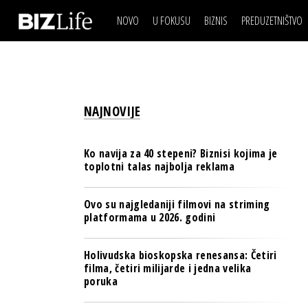
NOVO
U FOKUSU
BIZNIS
PREDUZETNIŠTVO
IZJAVA DANA
BIZNIS SCENA
VIDEO
REAL ESTATE
IZJAVA DANA
BIZNIS SCENA
BREND I KOMUNIKACI
VIDEO
REAL ESTATE
ESG & ENERGY
NAJNOVIJE
BREND I KOMUNIKACI
BANKE
ESG & ENERGY
OSIGURANJE
Ko navija za 40 stepeni? Biznisi kojima je
BANKE
toplotni talas najbolja reklama
TECH I AI
OSIGURANJE
BIZNIS & SPORT
Ovo su najgledaniji filmovi na striming
TECH I AI
platformama u 2026. godini
PULS REGIONA
BIZNIS & SPORT
NOVO NA RAFU
Holivudska bioskopska renesansa: Četiri
PULS REGIONA
filma, četiri milijarde i jedna velika
poruka
NOVO NA RAFU