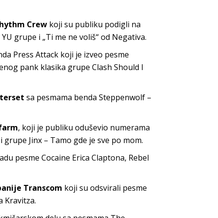
Rhythm Crew
koji su publiku podigli na
YU grupe i „Ti me ne voliš“ od Negativa.
enda Press Attack koji je izveo pesme
nog pank klasika grupe Clash Should I
terset
sa pesmama benda Steppenwolf –
ofarm
, koji je publiku oduševio numerama
i grupe Jinx – Tamo gde je sve po mom.
radu pesme Cocaine Erica Claptona, Rebel
anije Transcom
koji su odsvirali pesme
 Kravitza.