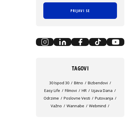
PRIJAVI SE
TAGOVI
30 Ispod 30
Bitno
Bizbendovi
Easy Life
Filmovi
HR
Izjava Dana
Odrzime
Poslovne Vesti
Putovanja
Važno
Wannabe
Webmind