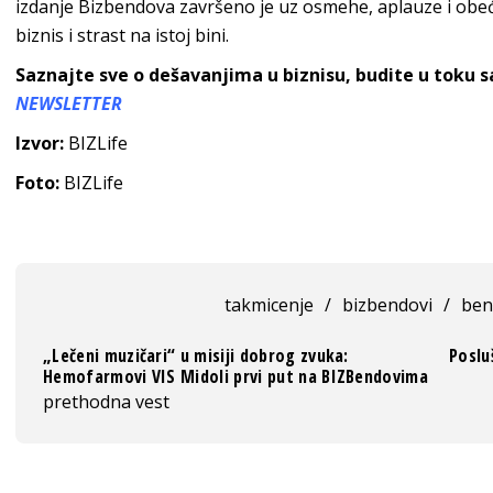
izdanje Bizbendova završeno je uz osmehe, aplauze i obeć
biznis i strast na istoj bini.
Saznajte sve o dešavanjima u biznisu, budite u toku 
NEWSLETTER
Izvor:
BIZLife
Foto:
BIZLife
takmicenje
/
bizbendovi
/
ben
„Lečeni muzičari“ u misiji dobrog zvuka:
Poslu
Hemofarmovi VIS Midoli prvi put na BIZBendovima
prethodna vest