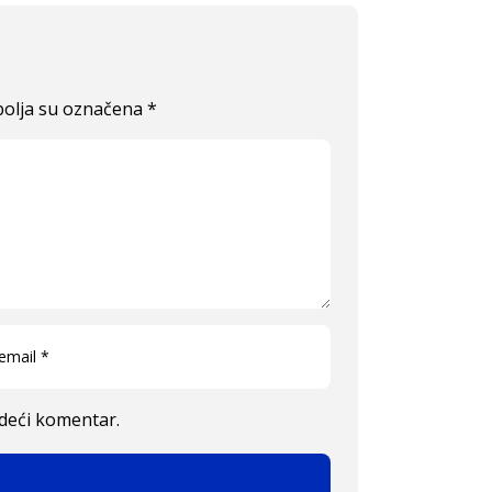
olja su označena
*
edeći komentar.