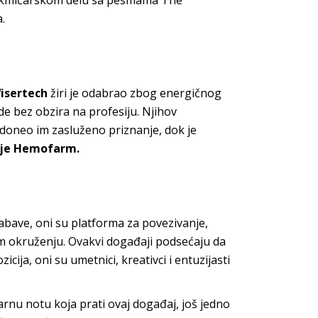
 takmičarskom delu sa pesmama The
.
isertech
žiri je odabrao zbog energičnog
de bez obzira na profesiju. Njihov
i doneo im zasluženo priznanje, dok je
ije Hemofarm.
abave, oni su platforma za povezivanje,
m okruženju. Ovakvi događaji podsećaju da
ija, oni su umetnici, kreativci i entuzijasti
rnu notu koja prati ovaj događaj, još jedno