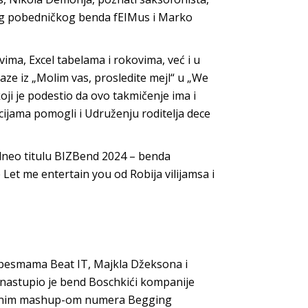
eg pobedničkog benda fEIMus i Marko
ima, Excel tabelama i rokovima, već i u
aze iz „Molim vas, prosledite mejl“ u „We
koji je podestio da ovo takmičenje ima i
cijama pomogli i Udruženju roditelja dece
dneo titulu BIZBend 2024 – benda
et me entertain you od Robija vilijamsa i
 pesmama Beat IT, Majkla Džeksona i
 nastupio je bend Boschkići kompanije
rsnim mashup-om numera Begging