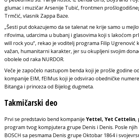
glumac i muzičar Arsenije Tubić, frontmen prošlogodišn
Trmčić, vlasnik Zappa Baze.
„Šesti put dokazujemo da se talenat ne krije samo u mejlov
rifovima, udarcima u bubanj i glasovima koji s lakoćom prl
will rock you“, rekao je voditelj programa Filip Ugrenović 
važan, humanitarni karakter, jer su okupljeni svojim dona
obolele od raka NURDOR.
Veče je započelo nastupom benda koji je prošle godine o
kompanije EIM, fEIMus koji je odsvirao obedničke numere L
Bitanga i princeza od Bijelog dugmeta.
Takmičarski deo
Prvi se predstavio bend kompanije
Yettel, Yet Cettelin
,
program tvog kompjutera grupe Denis i Denis. Posle njih
BOSCH sa pesmama Denis grupe Oktobar 1864 i svojev