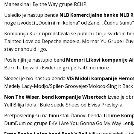
Maneskina i By the Way grupe RCHP.
Usledio je nastup benda
NLB Komercijalne banke NLB 
noge izvodeći „Dodirni mi kolena“ od Zane, „Čudnu šumu“ 
Kompanija Kurir npredstavila se publici i žiriju svirkom b
Tainted Love od Depeche mode-a, Mornar YU Grupe i čuve
stay or should I go.
Posle njih je nastupio bend
Memori Likovi kompanije Al
Born to be wild i Evidence grupe Faith no more.
Sledeći je bio nastup benda
VIS Midoli kompanije Hem
Medely Lady-Modjo/Spiler-Groovejet/Moloco-Sing it Back 
Non The Wiser, bend kompanije Wisertech
izveo je ob
Yell Bilija Idola i Bule suede Shoes od Elvisa Presley-a.
Pretposlednji su na binu stali članovi benda
T:Time komp
DumDum od grupe EKV i Are You Gonna Go My Way Lenija