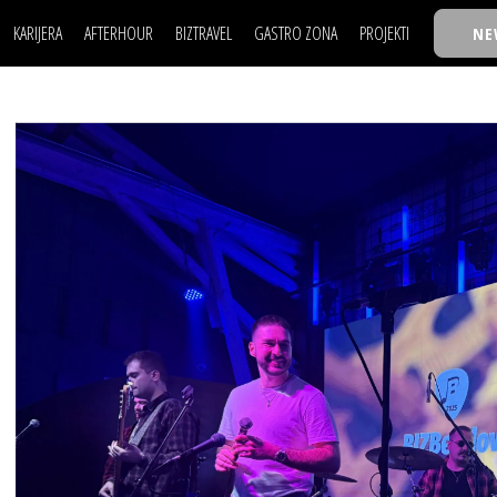
KARIJERA
AFTERHOUR
BIZTRAVEL
GASTRO ZONA
PROJEKTI
NE
POSAO
FILM I SCENA
NAJKOLEGA
LJUDI (HR)
KNJIGE
TASTY TALKS
POSAO
FILM I SCENA
NAJKOLEGA
JE
MOJ UGAO
AUTO SVET
30 ISPOD 30
LJUDI (HR)
KNJIGE
TASTY TALKS
USAVRŠAVANJE
STIL
BACK TO OFFICE/SCHOOL
JE
MOJ UGAO
AUTO SVET
30 ISPOD 30
KNOW-HOW
WELLBEING
BIZBENDOVI
USAVRŠAVANJE
STIL
BACK TO OFFICE/SCHOOL
BIZKOLEGIJUM
KNOW-HOW
WELLBEING
BIZBENDOVI
BMW BIZNIS LIGA
BIZKOLEGIJUM
BIZLIFE WEEK
BMW BIZNIS LIGA
IZJAVA GODINE
BIZLIFE WEEK
IZJAVA GODINE