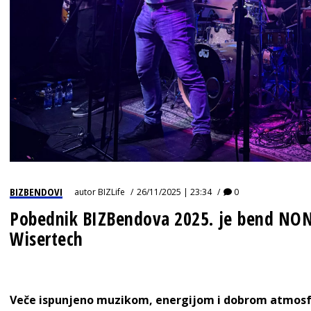
BIZBENDOVI
autor
BIZLife
26/11/2025 | 23:34
0
Pobednik BIZBendova 2025. je bend NO
Wisertech
Veče ispunjeno muzikom, energijom i dobrom atmosfe