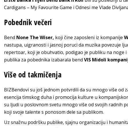
Erste Banka i njen bend Bank’n’Roll
bili su poslednji u
Cardigans – My Favourite Game i Odnesi me Vlade Divljana
Pobednik večeri
Bend
None The Wiser,
koji čine zaposleni iz kompanije
W
nastupa, uigranosti i jasnoj poruci da muzika povezuje lju
repertoar, koji je obuhvatio, podigao je publiku na noge 
publika za pobednika izabarala bend
VIS Midoli kompan
Više od takmičenja
BIZBendovi su još jednom potvrdili da su mnogo više od z
esencija timskog duha i promocija kulture u kompanijsko
su ljudi u poslovnom svetu mnogo više od svojih radnih pozic
koji svoje talente s ponosom dele sa publikom.
Uz snažnu podršku publike, sjajnu organizaciju i humanita