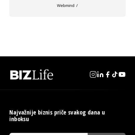
Webmind
Najvažnije biznis priče svakog dana u
inboksu