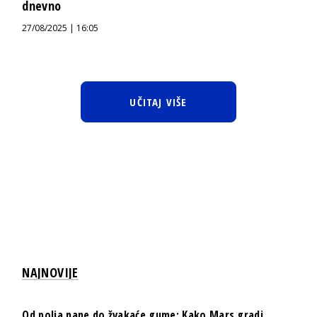
dnevno
27/08/2025 | 16:05
UČITAJ VIŠE
NAJNOVIJE
Od polja nane do žvakaće gume: Kako Mars gradi