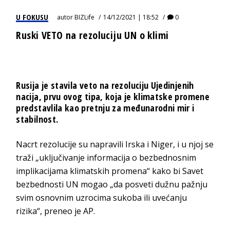
U FOKUSU
autor
BIZLife
14/12/2021 | 18:52
0
Ruski VETO na rezoluciju UN o klimi
Rusija je stavila veto na rezoluciju Ujedinjenih
nacija, prvu ovog tipa, koja je klimatske promene
predstavlila kao pretnju za međunarodni mir i
stabilnost.
Nacrt rezolucije su napravili Irska i Niger, i u njoj se
traži „uključivanje informacija o bezbednosnim
implikacijama klimatskih promena“ kako bi Savet
bezbednosti UN mogao „da posveti dužnu pažnju
svim osnovnim uzrocima sukoba ili uvećanju
rizika“, preneo je AP.