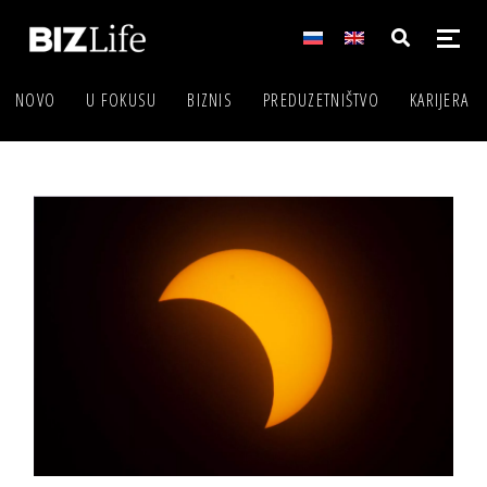
NOVO
U FOKUSU
BIZNIS
PREDUZETNIŠTVO
KARIJERA