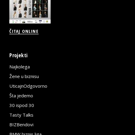
ČITAJ ONLINE
Projekti
Najkolega
Žene u biznisu
UticajnOdgovorno
Šta jedemo
30 ispod 30
Tasty Talks
BIZBendovi
BMW biznis liga