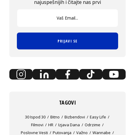
najuspešnijih i čitajte nas prvi
PRIJAVI SE
TAGOVI
30 Ispod 30
Bitno
Bizbendovi
Easy Life
Filmovi
HR
Izjava Dana
Odrzime
Poslovne Vesti
Putovanja
Važno
Wannabe