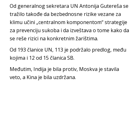
Od generalnog sekretara UN Antonija Gutereša se
tražilo takođe da bezbednosne rizike vezane za
klimu učini „centralnom komponentom“ strategije
za prevenciju sukoba i da izveštava o tome kako da
se reše rizici na konkretnim žarištima.
Od 193 članice UN, 113 je podržalo predlog, među
kojima i 12 od 15 članica SB.
Međutim, Indija je bila protiv, Moskva je stavila
veto, a Kina je bila uzdržana.