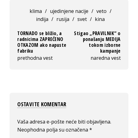
klima
/
ujedinjene nacije
/
veto
/
indija
/
rusija
/
svet
/
kina
TORNADO se bližio, a
Stigao „PRAVILNIK“ o
radnicima ZAPREĆENO
ponašanju MEDIJA
OTKAZOM ako napuste
tokom izborne
fabriku
kampanje
prethodna vest
naredna vest
OSTAVITE KOMENTAR
Vaša adresa e-pošte neće biti objavljena.
Neophodna polja su označena
*