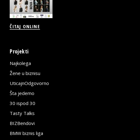
ČITAJ ONLINE
Projekti
Najkolega
Žene u biznisu
UticajnOdgovorno
Šta jedemo
30 ispod 30
Tasty Talks
BIZBendovi
BMW biznis liga