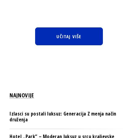
UČITAJ VIŠE
NAJNOVIJE
Izlasci su postali luksuz: Generacija Z menja način
druženja
Hotel „Park” – Moderan luksuz u srcu kraljevske