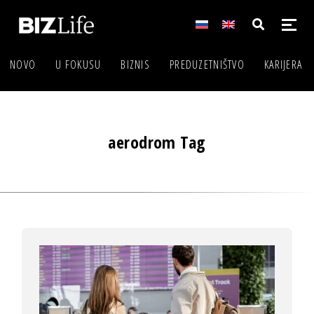
NOVO
U FOKUSU
BIZNIS
PREDUZETNIŠTVO
KARIJERA
aerodrom Tag