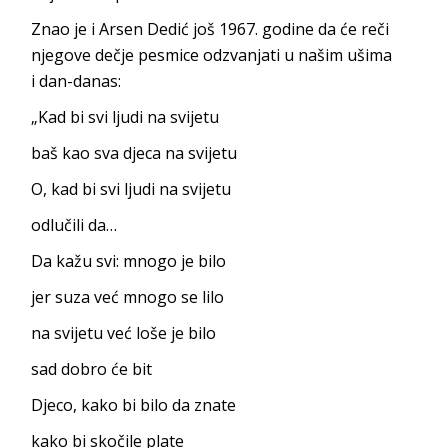
Znao je i Arsen Dedić još 1967. godine da će reči
njegove dečje pesmice odzvanjati u našim ušima
i
dan-danas:
„Kad bi svi ljudi
na svijetu
baš kao sva djeca
na svijetu
O, kad bi svi ljudi
na svijetu
odlu
čili da…
Da kažu svi: mno
go je bilo
jer suza već
mno
go se lilo
na svijetu već lo
še je bilo
sad do
bro će bit
Djeco, kako bi bil
o da znate
kako bi sko
čile plate