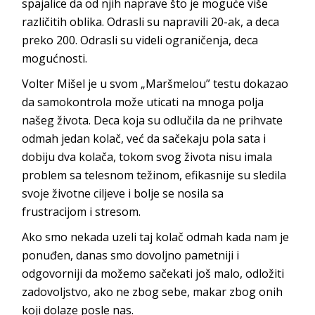
spajalice da od njih naprave što je moguće više
različitih oblika. Odrasli su napravili 20
-ak, a deca
preko 200. Odrasli su videli ograničenja, deca
m
ogućnosti.
Volter Mišel je u svom „Maršmelou” testu dokaz
ao
da samokontrola može uticati na mnoga polja
našeg života. Deca koja su odlučila da ne prihvate
odmah jedan kolač, već da sačekaju pola sata i
dobiju dva kolača, tokom svog života nisu imala
problem sa telesnom težinom, efikasnije su sledila
svoje životne ciljeve i bolje se nosila sa
frustracijom
i stresom.
Ako smo nekada uzeli taj kolač odmah kada nam je
ponuđen, danas smo dovoljno pametniji i
odgovorniji da možemo sačekati još malo, odložiti
zadovoljstvo, ako ne zbog sebe, makar zbog onih
koji dolaze
posle nas.