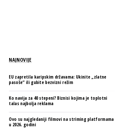
NAJNOVIJE
EU zapretila karipskim državama: Ukinite „zlatne
pasoše“ ili gubite bezvizni režim
Ko navija za 40 stepeni? Biznisi kojima je toplotni
talas najbolja reklama
Ovo su najgledaniji filmovi na striming platformama
u 2026. godini