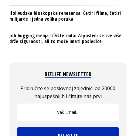
Holivudska bioskopska renesansa: Četiri filma, četiri
milijarde i jedna velika poruka
Job hugging menja tržište rada: Zaposleni se sve više
drže sigurnosti, ali to može imati posledice
BIZLIFE NEWSLETTER
Pridružite se poslovnoj zajednici od 20000
najuspešnijih i čitajte nas prvi
PRIJAVI SE