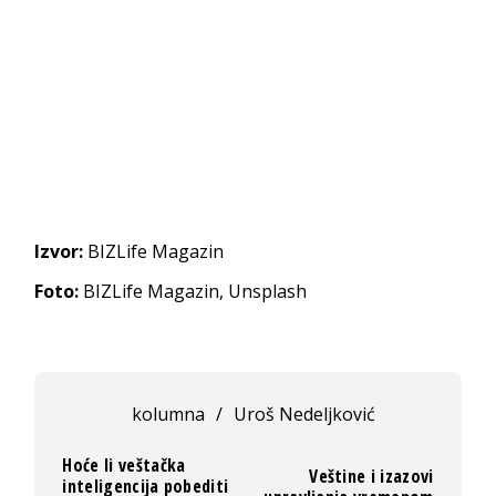
Izvor:
BIZLife Magazin
Foto:
BIZLife Magazin, Unsplash
kolumna
/
Uroš Nedeljković
Hoće li veštačka
Veštine i izazovi
inteligencija pobediti