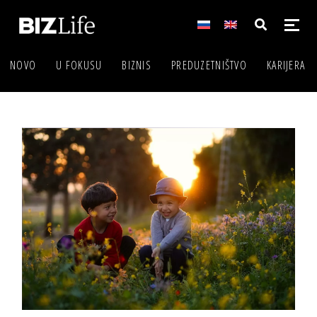
NOVO
U FOKUSU
BIZNIS
PREDUZETNIŠTVO
KARIJERA