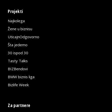
Projekti
Najkolega
Žene u biznisu
UticajnOdgovorno
Šta jedemo
30 ispod 30
Tasty Talks
BIZBendovi
BMW biznis liga
Bizlife Week
Za partnere