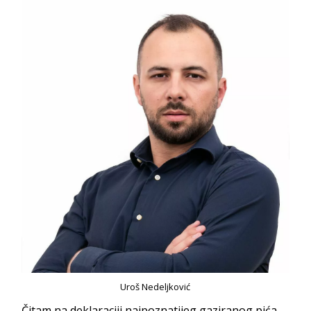
Uroš Nedeljković
Čitam na deklaraciji najpoznatijeg gaziranog pića