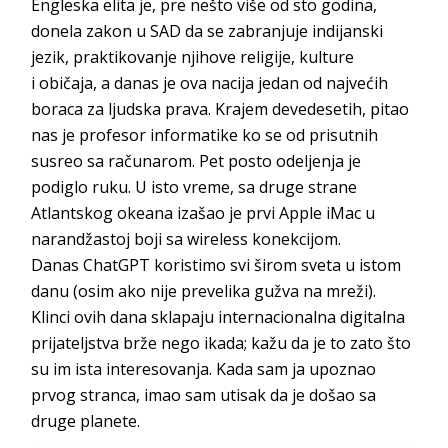
Engleska elita je, pre nešto više od sto godina,
donela zakon u SAD da se zabranjuje indijanski
jezik, praktikovanje njihove religije, kulture
i
običaja, a danas je ova nacija jedan od najvećih
boraca za ljudska prava. Krajem devedesetih, pitao
nas je profesor informatike ko se od prisutnih
susreo sa računarom. Pet posto
odeljenja je
podiglo ruku. U isto vreme, sa druge strane
Atlantskog okeana izašao je prvi
Apple iMac
u
narandžastoj boji sa
wireless
konekcijom.
Danas
Cha
tGPT
koristimo svi širom sveta u istom
danu (osim ako nije prevelika gužva na mreži).
Klinci ovih dana sklapaju internacionalna digitalna
prijateljstva brže nego ikada; kažu da je to zato što
su im ista interesovanja. Kada sam
ja upoznao
prvog stranca, imao sam utisak da je došao sa
drug
e planete.