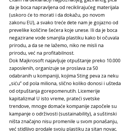
da je boca napravljena od reciklirajućeg materijala
(uskoro će to morati i da dokažu, po novom
zakonu EU), a svako treće dete nam je gojazno od
prevelike količine šećera koje unese. Ili da je boca
negazirane vode smanjila plastiku kako bi očuvala
prirodu, a da se ne lažemo, niko ne misli na
prirodu, već na profitabilnost.
Dok
Majkrosoft
najavljuje otpuštanje preko 10.000
zaposlenih, organizuje se proslava za 50
odabranih u kompaniji, kojima Sting
peva za neku
„siću” od pola miliona, slično koliko donosi i ušteda
od otpuštanja gorepomenutih. Licemerije
kapitalizma! U isto vreme, prateći svetske
trendove, mnoge domaće kompanije započele su
kampanje o održivosti (
sustainability
), a suštinski
ništa značajno nisu promenile u svom ponašanju,
već stidljivo prodale svoju plastiku za sitan novac.