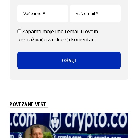
Zapamti moje ime i email u ovom
pretraživaču za sledeći komentar.
POVEZANE VESTI