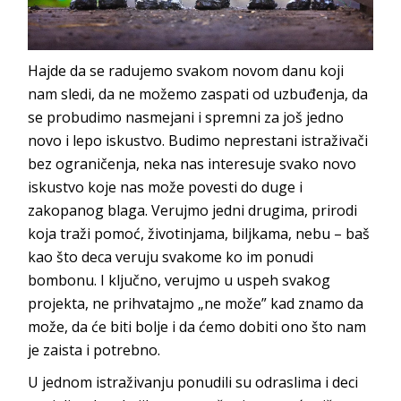
Hajde da se radujemo svakom novom danu koji
nam sledi, da ne možemo zaspati od uzbuđenja, da
se probudimo nasmejani i spremni za još jedno
novo i lepo iskustvo. Budimo neprestani istraživači
bez ograničenja, neka nas interesuje
svako novo
iskustvo koje nas može povesti do duge i
zakopanog blaga. Verujmo jedni drugima, prirodi
koja traži pomoć, životinjama, biljkama, nebu – baš
kao što deca veruju svakome ko im ponudi
bombonu. I ključno, verujmo u uspeh svakog
projekta, ne prihvatajmo „ne može” kad znamo da
može, da će biti bolje i da ćemo dobiti ono što nam
je zaista i
potrebno.
U jednom istraživanju ponudili su odraslima i deci