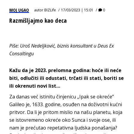
MOJ UGAO
autor
BIZLife
17/03/2023 | 15:01
0
Razmišljajmo kao deca
Piše:
Uroš Ne
deljković
,
biznis ko
nsultant u
Deus Ex
C
onsaltingu
Kažu da je 2023. prelomna godina: hoće ili neće
biti, odlučiti ili odustati, trčati ili stati, boriti se
ili okrenuti
novi list
…
Za danas već istinitu činjenicu „Ipak se okreće”
Galileo je, 1633. godine, osuđen na doživotni kućni
pritvor. Da li je pritom mislio na našu planetu,
koja
se istovremeno okreće oko Sunca i svoje ose, ili
nam je prećutao repetativna ljudska ponašanja?