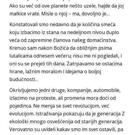
Ako su već od ove planete nešto uzele, hajde da joj
malkice vrate. Misle o njoj – ma, do
voljno je…
Konstatovali smo nedavno da je količina smeća
koju izbacimo iz stana na nedeljnom nivou duplo
veća od zapremine
članova našeg domaćinstva.
Krenuo sam nakon Božića da obližnjim psima
lutalicama odnesem večeru; nisu me ni pogledali, i
oni su se prejeli tih dana. Zatrpavamo se ostacima
hrane, lažnim moralom i idejama o boljoj
b
udućnosti…
Okrivljujemo jedni druge, kompanije, automobile,
izlazimo na proteste, ali promena mora doći od
pojedinca. Ne menja se svet revolucijom, već
evolucijom. Istraživanj
a pokazuju da je generacija Z
ekološki mnogo osvešćenija od starijih generacija.
Verovatno su uvideli kakav smo im svet ostavili, pa