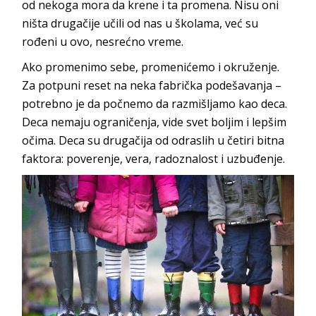
od nekoga mora da krene i ta promena. Nisu oni
ništa drugačije učili od nas u školama, već su
rođeni u ovo, nesre
ćno vreme.
Ako promenimo sebe, promenićemo i okruženje.
Za potpuni reset na
neka fabrička podešavanja –
potrebno je da počnemo da razmišljamo kao deca.
Deca nemaju ograničenja, vide svet boljim i lepšim
očima. Deca su drugačija od odraslih u četiri bitna
faktora: poverenje, vera, radoznalost i
uzbuđenje.