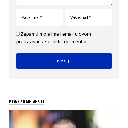
Zapamti moje ime i email u ovom
pretraživaču za sledeći komentar.
POVEZANE VESTI