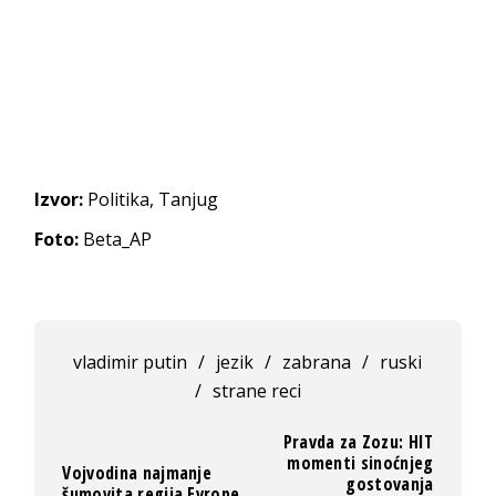
Izvor:
Politika, Tanjug
Foto:
Beta_AP
vladimir putin
/
jezik
/
zabrana
/
ruski
/
strane reci
Pravda za Zozu: HIT
momenti sinoćnjeg
Vojvodina najmanje
gostovanja
šumovita regija Evrope