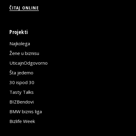
ČITAJ ONLINE
Projekti
Najkolega
Žene u biznisu
UticajnOdgovorno
Šta jedemo
30 ispod 30
Tasty Talks
BIZBendovi
BMW biznis liga
Bizlife Week