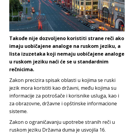
Takođe nije dozvoljeno koristiti strane reči ako
imaju uobičajene analoge na ruskom jeziku, a
lista izuzetaka koji nemaju uobičajene analoge
u ruskom jeziku naći će se u standardnim
rečnicima.
Zakon precizira spisak oblasti u kojima se ruski
jezik mora koristiti kao državni, među kojima su
informacije za potrošače i korisnike usluga, kao i
za obrazovne, državne i opštinske informacione
sisteme.
Zakon o ograničavanju upotrebe stranih reči u
ruskom jeziku Državna duma je usvojila 16.