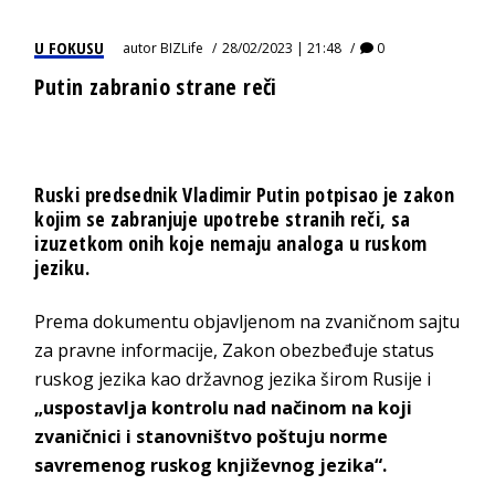
U FOKUSU
autor
BIZLife
28/02/2023 | 21:48
0
Putin zabranio strane reči
Ruski predsednik Vladimir Putin potpisao je zakon
kojim se zabranjuje upotrebe stranih reči, sa
izuzetkom onih koje nemaju analoga u ruskom
jeziku.
Prema dokumentu objavljenom na zvaničnom sajtu
za pravne informacije, Zakon obezbeđuje status
ruskog jezika kao državnog jezika širom Rusije i
„uspostavlja kontrolu nad načinom na koji
zvaničnici i stanovništvo poštuju norme
savremenog ruskog književnog jezika“.