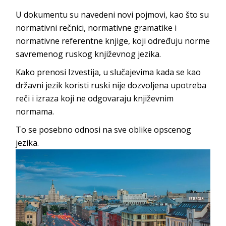
U dokumentu su navedeni novi pojmovi, kao što su
normativni rečnici, normativne gramatike i
normativne referentne knjige, koji određuju norme
savremenog ruskog književnog jezika.
Kako prenosi Izvestija, u slučajevima kada se kao
državni jezik koristi ruski nije dozvoljena upotreba
reči i izraza koji ne odgovaraju književnim
normama.
To se posebno odnosi na sve oblike opscenog
jezika.