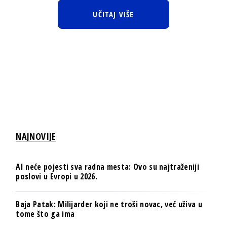
UČITAJ VIŠE
NAJNOVIJE
AI neće pojesti sva radna mesta: Ovo su najtraženiji
poslovi u Evropi u 2026.
Baja Patak: Milijarder koji ne troši novac, već uživa u
tome što ga ima