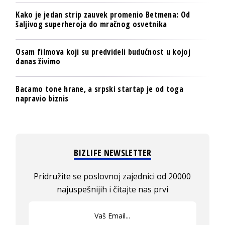
Kako je jedan strip zauvek promenio Betmena: Od
šaljivog superheroja do mračnog osvetnika
Osam filmova koji su predvideli budućnost u kojoj
danas živimo
Bacamo tone hrane, a srpski startap je od toga
napravio biznis
BIZLIFE NEWSLETTER
Pridružite se poslovnoj zajednici od 20000
najuspešnijih i čitajte nas prvi