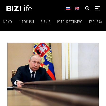
NOVO
U FOKUSU
BIZNIS
PREDUZETNIŠTVO
KARIJERA