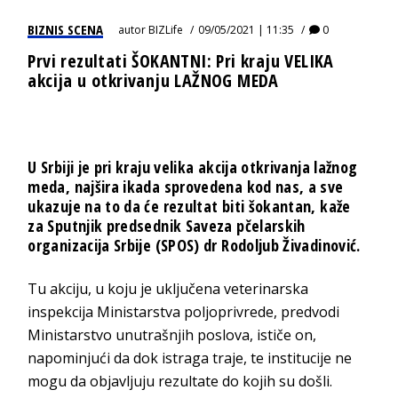
BIZNIS SCENA
autor
BIZLife
09/05/2021 | 11:35
0
Prvi rezultati ŠOKANTNI: Pri kraju VELIKA
akcija u otkrivanju LAŽNOG MEDA
U Srbiji je pri kraju velika akcija otkrivanja lažnog
meda, najšira ikada sprovedena kod nas, a sve
ukazuje na to da će rezultat biti šokantan, kaže
za Sputnjik predsednik Saveza pčelarskih
organizacija Srbije (SPOS) dr Rodoljub Živadinović.
Tu akciju, u koju je uključena veterinarska
inspekcija Ministarstva poljoprivrede, predvodi
Ministarstvo unutrašnjih poslova, ističe on,
napominjući da dok istraga traje, te institucije ne
mogu da objavljuju rezultate do kojih su došli.