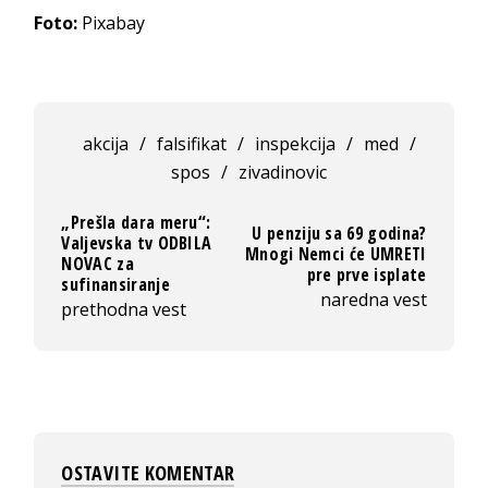
Foto:
Pixabay
akcija
/
falsifikat
/
inspekcija
/
med
/
spos
/
zivadinovic
„Prešla dara meru“:
U penziju sa 69 godina?
Valjevska tv ODBILA
Mnogi Nemci će UMRETI
NOVAC za
pre prve isplate
sufinansiranje
naredna vest
prethodna vest
OSTAVITE KOMENTAR