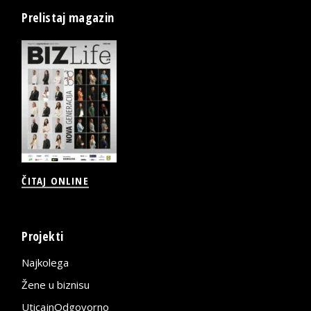
Prelistaj magazin
ČITAJ ONLINE
Projekti
Najkolega
Žene u biznisu
UticajnOdgovorno