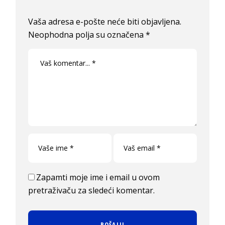
Vaša adresa e-pošte neće biti objavljena.
Neophodna polja su označena
*
Zapamti moje ime i email u ovom
pretraživaču za sledeći komentar.