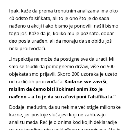
Ipak, kaže da prema trenutnim analizama ima oko
40 odsto falsifikata, ali to je ono što je do sada
nađeno u akciji i ako bismo je ponovili, našli bismo
toga još. Kaže da je, koliko mu je poznato, dobar
deo posla urađen, ali da moraju da se obiđu još
neki proizvođači.
„Inspekcija ne može da postigne sve da uradi. Mi
smo se trudili da pomognemo državi, više od 500
objekata smo prijavili. Skoro 200 uzoraka je uzeto
od različitih proizvođača.
Kada se sve završi,
mislim da ćemo biti šokirani onim što je
nađeno – a to je da su rafovi puni falsifikata.“
Dodaje, međutim, da su nekima već stigle milionske
kazne, jer postoje slučajevi koji ne zahtevaju
analizu meda. Reč je o onima kod kojih deklaracije
na proizvodima nisu usklađene sa propisima, što je