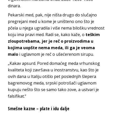
dinara.
Pekarski med, pak, nije ništa drugo do slučajno
pregrejani med u kome je uništeno ono što je
pčela u njega ugradila i više nema bilošku vrednost
koju ima pravi med. Radi se, kako kaže, o
teškim
zloupotrebama, jer je reč o proizvodima u
kojima uopšte nema meda, ili ga je veoma
malo
i uglavnom je reč o ušećerenom sirupu.
„Kakav apsurd. Pored domaćeg meda vrhunskog
kvaliteta koji završava u inostranstvu, kao što je
ovih dana u Italiju otišlo pet poslednjih šlepera
bagremovog meda, srpski potrošači uglavnom
kupuju nešto što se samo tako zove, a ustvari je
falsifikat.“
Smešne kazne – plate i idu dalje