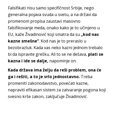
Falsifikati nisu samo specifičnost Srbije, nego
generalna pojava svuda u svetu, a na državi da
promenom propisa zaustavi masovno
falsifikovanje meda, onako kako je to učinjeno u
EU, kaže Živadinović koji smatra da su
„kod nas
kazne smešne“
. Kod nas je to preraslo u
bezobrazluk. Kada vas neko kazni jednom trebalo
bi da ispravite grešku. Ali to se ne dešava,
plati se
kazna i ide se dalje,
napominje on.
Kada država ima želju da reši problem, ona će
ga i rešiti, a to je vrlo jednostavno.
Treba
promeniti zakonodavstvo, povećati kazne,
napraviti efikasan sistem za zatvaranje pogona koji
svesno krše zakon, zaključuje Živadinović.