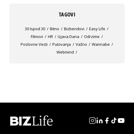
TAGOVI
30 Ispod 30
Bitno
Bizbendovi
Easy Life
Filmovi
HR
Izjava Dana
Odrzime
Poslovne Vesti
Putovanja
Važno
Wannabe
Webmind