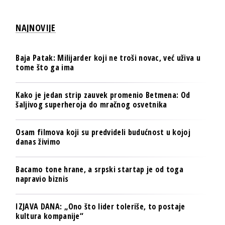
NAJNOVIJE
Baja Patak: Milijarder koji ne troši novac, već uživa u
tome što ga ima
Kako je jedan strip zauvek promenio Betmena: Od
šaljivog superheroja do mračnog osvetnika
Osam filmova koji su predvideli budućnost u kojoj
danas živimo
Bacamo tone hrane, a srpski startap je od toga
napravio biznis
IZJAVA DANA: „Ono što lider toleriše, to postaje
kultura kompanije“