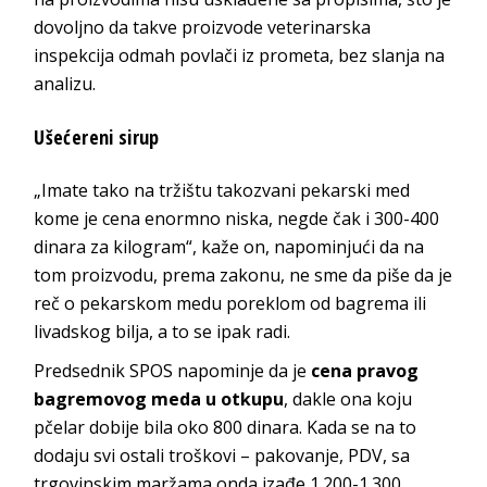
dovoljno da takve proizvode veterinarska
inspekcija odmah povlači iz prometa, bez slanja na
analizu.
Ušećereni sirup
„Imate tako na tržištu takozvani pekarski med
kome je cena enormno niska, negde čak i 300-400
dinara za kilogram“, kaže on, napominjući da na
tom proizvodu, prema zakonu, ne sme da piše da je
reč o pekarskom medu poreklom od bagrema ili
livadskog bilja, a to se ipak radi.
Predsednik SPOS napominje da je
cena pravog
bagremovog meda u otkupu
, dakle ona koju
pčelar dobije bila oko 800 dinara. Kada se na to
dodaju svi ostali troškovi – pakovanje, PDV, sa
trgovinskim maržama onda izađe 1.200-1.300