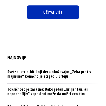
UČITAJ VIŠE
NAJNOVIJE
Svetski strip-hit koji deca obožavaju: „Zeka protiv
majmuna“ konačno je stigao u Srbiju
Toksičnost je zarazna: Kako jedan „briljantan, ali
nepodnošljiv“ zaposleni može da uništi ceo tim