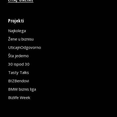
Projekti
Najkolega
Žene u biznisu
UticajnOdgovorno
Šta jedemo
30 ispod 30
Tasty Talks
BIZBendovi
BMW biznis liga
Bizlife Week