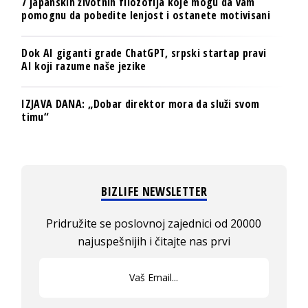
7 japanskih životnih filozofija koje mogu da vam
pomognu da pobedite lenjost i ostanete motivisani
Dok AI giganti grade ChatGPT, srpski startap pravi
AI koji razume naše jezike
IZJAVA DANA: „Dobar direktor mora da služi svom
timu“
BIZLIFE NEWSLETTER
Pridružite se poslovnoj zajednici od 20000
najuspešnijih i čitajte nas prvi