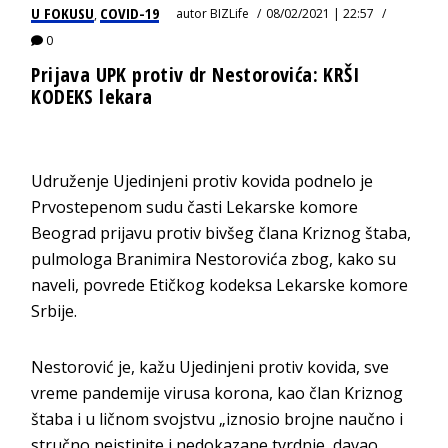
U FOKUSU
COVID-19
autor
BIZLife
08/02/2021 | 22:57
,
0
Prijava UPK protiv dr Nestorovića: KRŠI
KODEKS lekara
Udruženje Ujedinjeni protiv kovida podnelo je
Prvostepenom sudu časti Lekarske komore
Beograd prijavu protiv bivšeg člana Kriznog štaba,
pulmologa Branimira Nestorovića zbog, kako su
naveli, povrede Etičkog kodeksa Lekarske komore
Srbije.
Nestorović je, kažu Ujedinjeni protiv kovida, sve
vreme pandemije virusa korona, kao član Kriznog
štaba i u ličnom svojstvu „iznosio brojne naučno i
stručno neistinite i nedokazane tvrdnje, davao