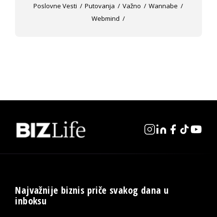
Poslovne Vesti
Putovanja
Važno
Wannabe
Webmind
Najvažnije biznis priče svakog dana u
inboksu