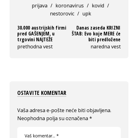
prijava
/
koronavirus
/
kovid
/
nestorovic
/
upk
30.000 austrijskih firmi
Danas zaseda KRIZNI
pred GAŠENJEM, u
ŠTAB: Evo koje MERE će
trgovini NAJTEŽE
biti predložene
prethodna vest
naredna vest
OSTAVITE KOMENTAR
Vaša adresa e-pošte neće biti objavljena.
Neophodna polja su označena
*