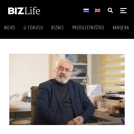
NOVO
U FOKUSU
BIZNIS
PREDUZETNIŠTVO
KARIJERA