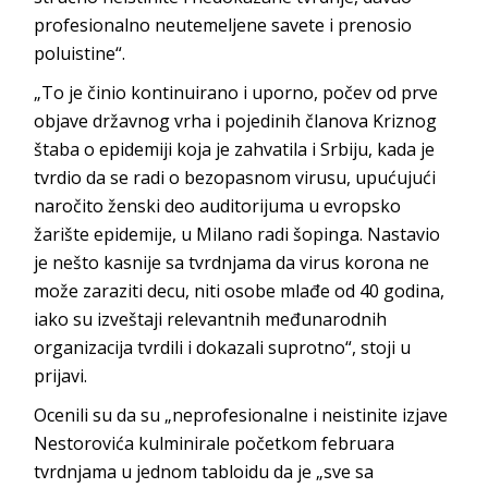
profesionalno neutemeljene savete i prenosio
poluistine“.
„To je činio kontinuirano i uporno, počev od prve
objave državnog vrha i pojedinih članova Kriznog
štaba o epidemiji koja je zahvatila i Srbiju, kada je
tvrdio da se radi o bezopasnom virusu, upućujući
naročito ženski deo auditorijuma u evropsko
žarište epidemije, u Milano radi šopinga. Nastavio
je nešto kasnije sa tvrdnjama da virus korona ne
može zaraziti decu, niti osobe mlađe od 40 godina,
iako su izveštaji relevantnih međunarodnih
organizacija tvrdili i dokazali suprotno“, stoji u
prijavi.
Ocenili su da su „neprofesionalne i neistinite izjave
Nestorovića kulminirale početkom februara
tvrdnjama u jednom tabloidu da je „sve sa