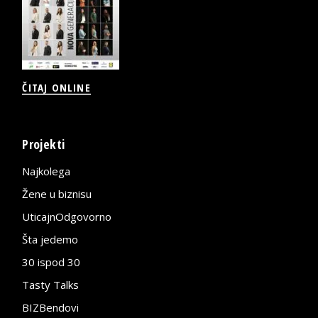
ČITAJ ONLINE
Projekti
Najkolega
Žene u biznisu
UticajnOdgovorno
Šta jedemo
30 ispod 30
Tasty Talks
BIZBendovi