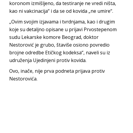
koronom izmišljeno, da testiranje ne vredi ništa,
kao ni vakcinacija“ i da se od kovida „ne umire“.
„Ovim svojim izjavama i tvrdnjama, kao i drugim
koje su detaljno opisane u prijavi Prvostepenom
sudu Lekarske komore Beograd, doktor
Nestorović je grubo, štaviše osiono povredio
brojne odredbe Etičkog kodeksa“, naveli su iz
udruženja Ujedinjeni protiv kovida.
Ovo, inače, nije prva podneta prijava protiv
Nestorovića.