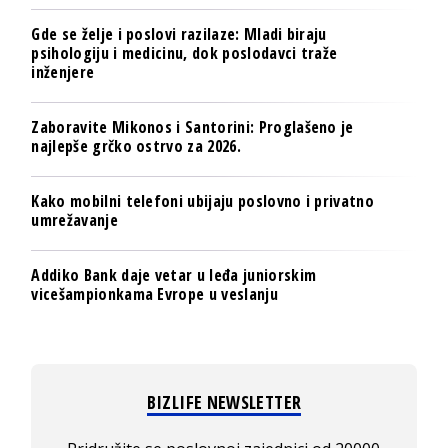
Gde se želje i poslovi razilaze: Mladi biraju
psihologiju i medicinu, dok poslodavci traže
inženjere
Zaboravite Mikonos i Santorini: Proglašeno je
najlepše grčko ostrvo za 2026.
Kako mobilni telefoni ubijaju poslovno i privatno
umrežavanje
Addiko Bank daje vetar u leđa juniorskim
vicešampionkama Evrope u veslanju
BIZLIFE NEWSLETTER