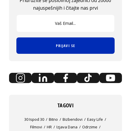
Pridružite se poslovnoj zajednici od 20000
najuspešnijih i čitajte nas prvi
PRIJAVI SE
TAGOVI
30 Ispod 30
Bitno
Bizbendovi
Easy Life
Filmovi
HR
Izjava Dana
Odrzime