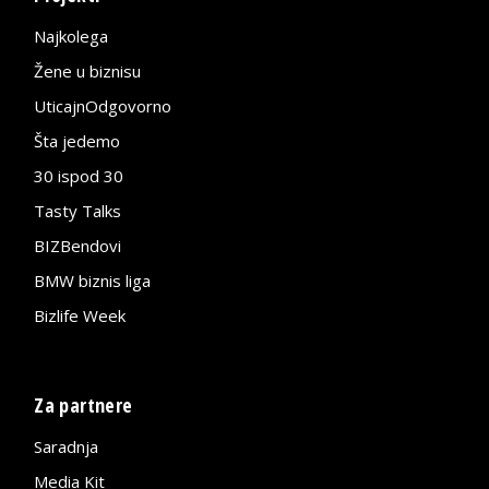
Najkolega
Žene u biznisu
UticajnOdgovorno
Šta jedemo
30 ispod 30
Tasty Talks
BIZBendovi
BMW biznis liga
Bizlife Week
Za partnere
Saradnja
Media Kit