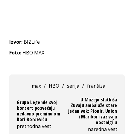
Izvor:
BIZLife
Foto:
HBO MAX
max
/
HBO
/
serija
/
franšiza
U Muzeju slatkiša
Grupa Legende svoj
čuvaju ambalaže stare
koncert posvećuju
jedan vek: Pionir, Union
nedavno preminulom
i Maribor izazivaju
Bori Đorđeviću
nostalgiju
prethodna vest
naredna vest