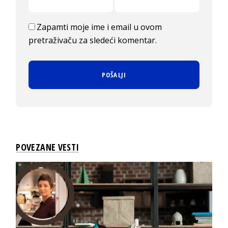
Zapamti moje ime i email u ovom
pretraživaču za sledeći komentar.
POVEZANE VESTI