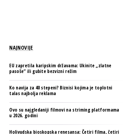
NAJNOVIJE
EU zapretila karipskim državama: Ukinite „zlatne
pasoše“ ili gubite bezvizni režim
Ko navija za 40 stepeni? Biznisi kojima je toplotni
talas najbolja reklama
Ovo su najgledaniji filmovi na striming platformama
u 2026. godini
Holivudska bioskopska renesansa: Četiri filma, četiri