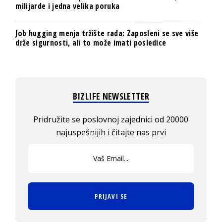
milijarde i jedna velika poruka
Job hugging menja tržište rada: Zaposleni se sve više
drže sigurnosti, ali to može imati posledice
BIZLIFE NEWSLETTER
Pridružite se poslovnoj zajednici od 20000
najuspešnijih i čitajte nas prvi
PRIJAVI SE