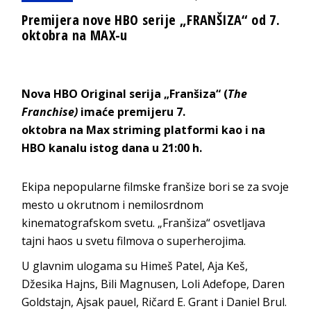
Premijera nove HBO serije „FRANŠIZA“ od 7.
oktobra na MAX-u
Nova HBO Original serija „Franšiza“ (
The
Franchise)
imaće premijeru 7.
oktobra na Max striming platformi kao i na
HBO kanalu istog dana u 21:00 h.
Ekipa nepopularne filmske franšize bori se za svoje
mesto u okrutnom i nemilosrdnom
kinematografskom svetu. „Franšiza“ osvetljava
tajni haos u svetu filmova o superherojima.
U glavnim ulogama su Himeš Patel, Aja Keš,
Džesika Hajns, Bili Magnusen, Loli Adefope, Daren
Goldstajn, Ajsak pauel, Ričard E. Grant i Daniel Brul.