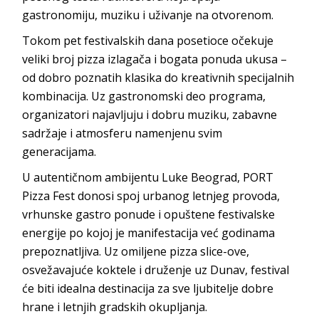
gastronomiju, muziku i uživanje na otvorenom.
Tokom pet festivalskih dana posetioce očekuje
veliki broj pizza izlagača i bogata ponuda ukusa –
od dobro poznatih klasika do kreativnih specijalnih
kombinacija. Uz gastronomski deo programa,
organizatori najavljuju i dobru muziku, zabavne
sadržaje i atmosferu namenjenu svim
generacijama.
U autentičnom ambijentu Luke Beograd, PORT
Pizza Fest donosi spoj urbanog letnjeg provoda,
vrhunske gastro ponude i opuštene festivalske
energije po kojoj je manifestacija već godinama
prepoznatljiva. Uz omiljene pizza slice-ove,
osvežavajuće koktele i druženje uz Dunav, festival
će biti idealna destinacija za sve ljubitelje dobre
hrane i letnjih gradskih okupljanja.