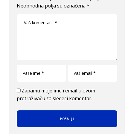
Neophodna polja su označena
*
Zapamti moje ime i email u ovom
pretraživaču za sledeći komentar.