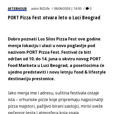
AFTERHOUR
autor
BIZLife
08/06/2026 | 18:00
0
PORT Pizza Fest otvara leto u Luci Beograd
Dobro poznati Los Silos Pizza Fest ove godine
menja lokaciju i ulazi u novo poglavlje pod
nazivom PORT Pizza Fest. Festival će biti
održan od 10. do 14. juna u okviru novog PORT
Food Marketa u Luci Beograd, a posetiocima će
ujedno predstaviti i novu letnju food & lifestyle
destinaciju prestonice.
Iako menja ime i adresu, suština festivala ostaje
ista – vrhunske pizze koje pripremaju najpoznatiji
pizza majstori, pažljivo birani sastojci, mirisi sveže
pečenog testa i atmosfera koja spaja