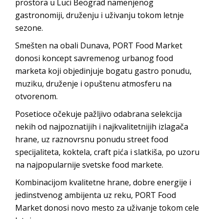
prostora u Luci Beograd namenjenog
gastronomiji, druženju i uživanju tokom letnje
sezone.
Smešten na obali Dunava, PORT Food Market
donosi koncept savremenog urbanog food
marketa koji objedinjuje bogatu gastro ponudu,
muziku, druženje i opuštenu atmosferu na
otvorenom.
Posetioce očekuje pažljivo odabrana selekcija
nekih od najpoznatijih i najkvalitetnijih izlagača
hrane, uz raznovrsnu ponudu street food
specijaliteta, koktela, craft pića i slatkiša, po uzoru
na najpopularnije svetske food markete.
Kombinacijom kvalitetne hrane, dobre energije i
jedinstvenog ambijenta uz reku, PORT Food
Market donosi novo mesto za uživanje tokom cele