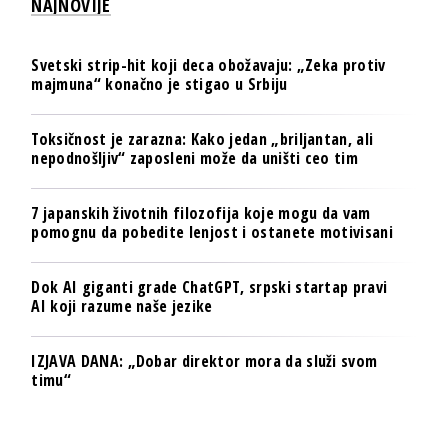
NAJNOVIJE
Svetski strip-hit koji deca obožavaju: „Zeka protiv
majmuna“ konačno je stigao u Srbiju
Toksičnost je zarazna: Kako jedan „briljantan, ali
nepodnošljiv“ zaposleni može da uništi ceo tim
7 japanskih životnih filozofija koje mogu da vam
pomognu da pobedite lenjost i ostanete motivisani
Dok AI giganti grade ChatGPT, srpski startap pravi
AI koji razume naše jezike
IZJAVA DANA: „Dobar direktor mora da služi svom
timu“