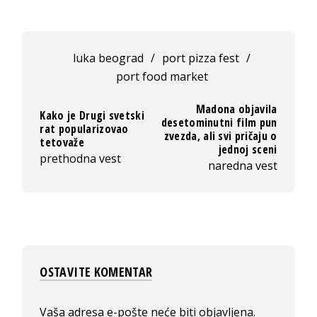
luka beograd
/
port pizza fest
/
port food market
Madona objavila
Kako je Drugi svetski
desetominutni film pun
rat popularizovao
zvezda, ali svi pričaju o
tetovaže
jednoj sceni
prethodna vest
naredna vest
OSTAVITE KOMENTAR
Vaša adresa e-pošte neće biti objavljena.