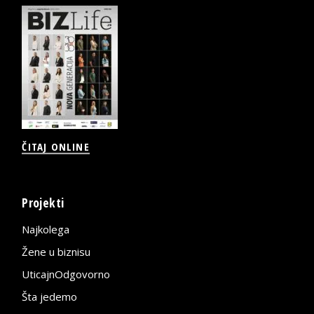
ČITAJ ONLINE
Projekti
Najkolega
Žene u biznisu
UticajnOdgovorno
Šta jedemo