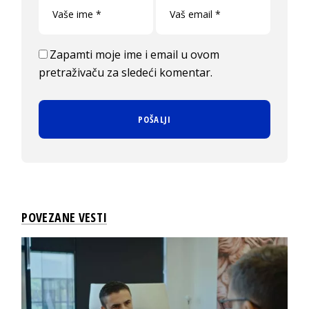
Zapamti moje ime i email u ovom
pretraživaču za sledeći komentar.
POVEZANE VESTI