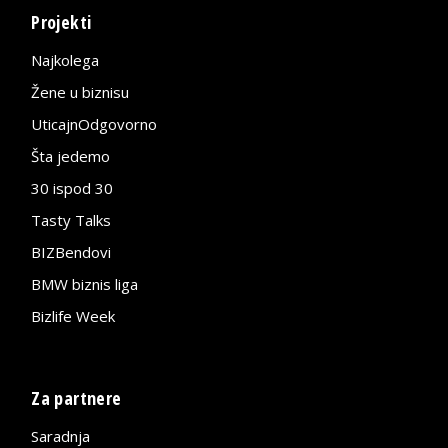
Projekti
Najkolega
Žene u biznisu
UticajnOdgovorno
Šta jedemo
30 ispod 30
Tasty Talks
BIZBendovi
BMW biznis liga
Bizlife Week
Za partnere
Saradnja