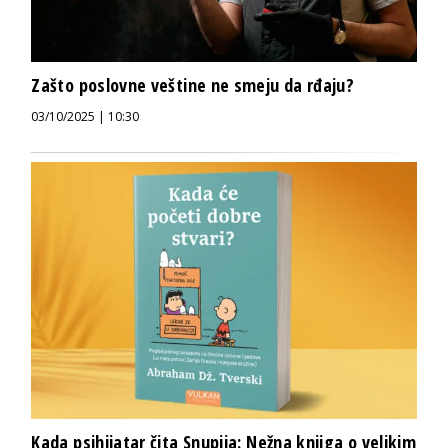
Zašto poslovne veštine ne smeju da rđaju?
03/10/2025 | 10:30
Kada psihijatar čita Snupija: Nežna knjiga o velikim