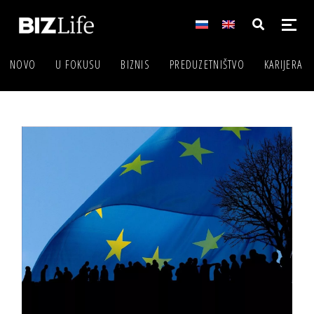
NOVO
U FOKUSU
BIZNIS
PREDUZETNIŠTVO
KARIJERA