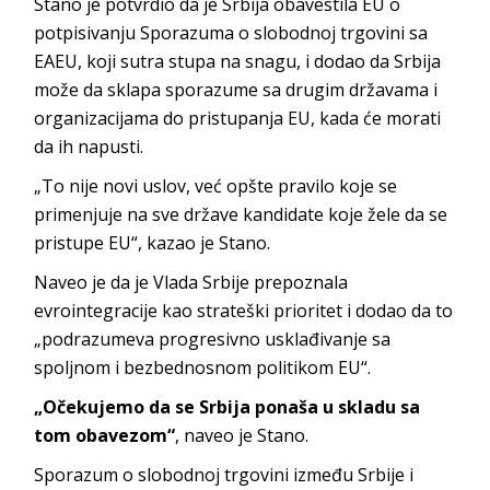
Stano je potvrdio da je Srbija obavestila EU o
potpisivanju Sporazuma o slobodnoj trgovini sa
EAEU, koji sutra stupa na snagu, i dodao da Srbija
može da sklapa sporazume sa drugim državama i
organizacijama do pristupanja EU, kada će morati
da ih napusti.
„To nije novi uslov, već opšte pravilo koje se
primenjuje na sve države kandidate koje žele da se
pristupe EU“, kazao je Stano.
Naveo je da je Vlada Srbije prepoznala
evrointegracije kao strateški prioritet i dodao da to
„podrazumeva progresivno usklađivanje sa
spoljnom i bezbednosnom politikom EU“.
„Očekujemo da se Srbija ponaša u skladu sa
tom obavezom“
, naveo je Stano.
Sporazum o slobodnoj trgovini između Srbije i