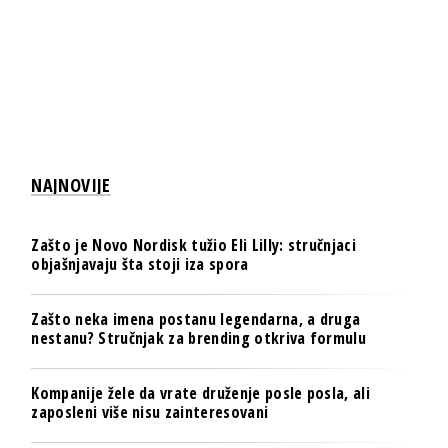
NAJNOVIJE
Zašto je Novo Nordisk tužio Eli Lilly: stručnjaci
objašnjavaju šta stoji iza spora
Zašto neka imena postanu legendarna, a druga
nestanu? Stručnjak za brending otkriva formulu
Kompanije žele da vrate druženje posle posla, ali
zaposleni više nisu zainteresovani