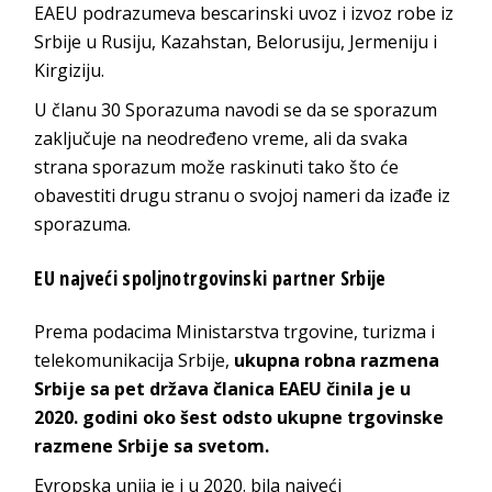
EAEU podrazumeva bescarinski uvoz i izvoz robe iz
Srbije u Rusiju, Kazahstan, Belorusiju, Jermeniju i
Kirgiziju.
U članu 30 Sporazuma navodi se da se sporazum
zaključuje na neodređeno vreme, ali da svaka
strana sporazum može raskinuti tako što će
obavestiti drugu stranu o svojoj nameri da izađe iz
sporazuma.
EU najveći spoljnotrgovinski partner Srbije
Prema podacima Ministarstva trgovine, turizma i
telekomunikacija Srbije,
ukupna robna razmena
Srbije sa pet država članica EAEU činila je u
2020. godini oko šest odsto ukupne trgovinske
razmene Srbije sa svetom.
Evropska unija je i u 2020. bila najveći