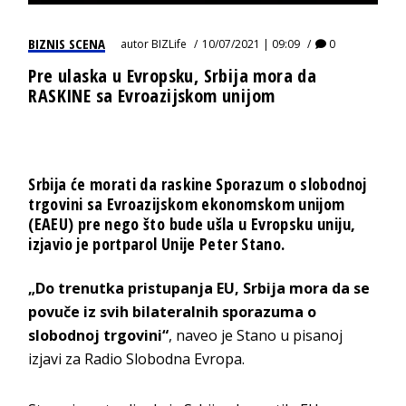
BIZNIS SCENA
autor
BIZLife
10/07/2021 | 09:09
0
Pre ulaska u Evropsku, Srbija mora da
RASKINE sa Evroazijskom unijom
Srbija će morati da raskine Sporazum o slobodnoj
trgovini sa Evroazijskom ekonomskom unijom
(EAEU) pre nego što bude ušla u Evropsku uniju,
izjavio je portparol Unije Peter Stano.
„Do trenutka pristupanja EU, Srbija mora da se
povuče iz svih bilateralnih sporazuma o
slobodnoj trgovini“
, naveo je Stano u pisanoj
izjavi za Radio Slobodna Evropa.