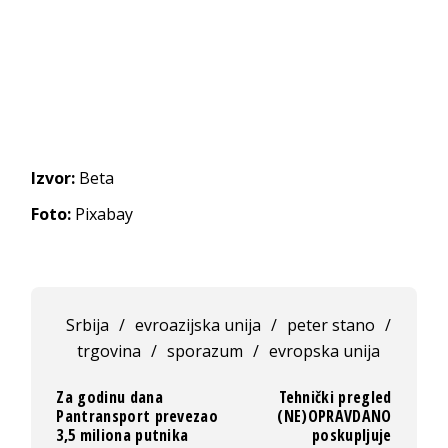
Izvor:
Beta
Foto:
Pixabay
Srbija
/
evroazijska unija
/
peter stano
/
trgovina
/
sporazum
/
evropska unija
Za godinu dana
Tehnički pregled
Pantransport prevezao
(NE)OPRAVDANO
3,5 miliona putnika
poskupljuje