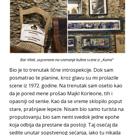
Bar Viteli, uspomene na snimanje kultne scene iz „Kuma“
Bio je to trenutak lične introspekcije. Dok sam
posmatrao te planine, kroz glavu su mi prolazile
scene iz 1972. godine. Na trenutak sam osetio kao
da je pored mene prošao Majkl Korleone, tih i
opasniji od senke. Kao da se vreme sklopilo poput
stare, prašnjave lepeze. Nisam bio samo turista na
proputovanju; bio sam nemi svedok jedne epohe
koja odbija da prestane da postoji. Taj osećaj da
sedite unutar sopstvenog sećanja, iako tu nikada