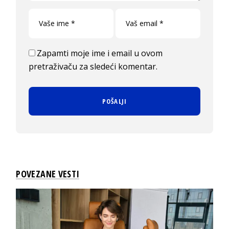
Zapamti moje ime i email u ovom
pretraživaču za sledeći komentar.
POVEZANE VESTI