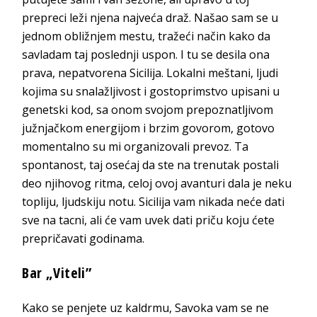
prepreci leži njena najveća draž. Našao sam se u
jednom obližnjem mestu, tražeći način kako da
savladam taj poslednji uspon. I tu se desila ona
prava, nepatvorena Sicilija. Lokalni meštani, ljudi
kojima su snalažljivost i gostoprimstvo upisani u
genetski kod, sa onom svojom prepoznatljivom
južnjačkom energijom i brzim govorom, gotovo
momentalno su mi organizovali prevoz. Ta
spontanost, taj osećaj da ste na trenutak postali
deo njihovog ritma, celoj ovoj avanturi dala je neku
topliju, ljudskiju notu. Sicilija vam nikada neće dati
sve na tacni, ali će vam uvek dati priču koju ćete
prepričavati
godinama.
Ba
r „Viteli”
Kako se penjete uz kaldrmu, Savoka vam se ne