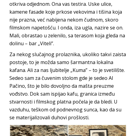
otkriva odjednom. Ona vas testira. Uske ulice,
kamene fasade koje prkose vekovima i tišina koja
nije prazna, već nabijena nekom čudnom, skoro
filmskom napetošću. I onda, iza ugla, nazire se on.
Mali, obrastao u zelenilo, sa terasom koja gleda na
dolinu
–
bar
„Viteli”.
Za nekog slučajnog prolaznika, ukoliko takvi zaista
postoje, to je možda samo šarmantna lokalna
kafana. Ali za nas ljubitelje „Kuma” – to je svetilište.
Sedeo sam za čuvenim stolom gde je sedeo Al
Pačino, što je bilo dovoljno da mašta preuzme
vođstvo. Dok sam ispijao kafu, granica između
stvarnosti i filmskog platna počela je da bledi. U
vazduhu, teškom od podnevnog sunca, kao da su
se materijalizovali duhovi
prošlosti.