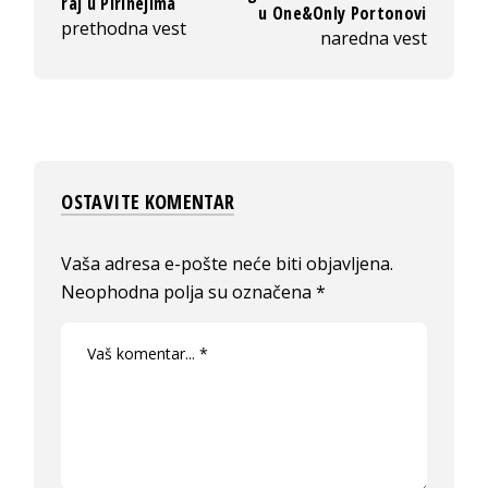
raj u Pirinejima
u One&Only Portonovi
prethodna vest
naredna vest
OSTAVITE KOMENTAR
Vaša adresa e-pošte neće biti objavljena.
Neophodna polja su označena
*