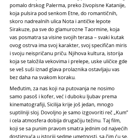
pomalo drskog Palerma, preko živopisne Katanije,
koja pulsira pod senkom Etne, do romantičnih,
skoro nadrealnih ulica Nota i antičke lepote
Sirakuze, pa sve do glamurozne Taormine, koja
vas posmatra sa visine svojih terasa – svaki kutak
ovog ostrva ima svoj karakter, svoj specifičan miris
i svoju neispričanu priču. Njihova kultura, istorija
koja se taložila vekovima i prelepe, uske uličice gde
se veš suši iznad glava prolaznika ostavljaju vas
bez daha na svak
om koraku.
Međutim, za nas koji na putovanja ne nosimo
samo pasoš i kofer, već i duboku ljubav prema
kinematografiji, Sicilija krije još jedan, mnogo
suptilniji sloj. Dovoljno je samo izgovoriti reč „Kum”
i cela atmosfera dobija drugačiju težinu. Taj film,
koji se sa punim pravom smatra jednim od najvećih
dostignuća u istoriji sedme umetnosti, sa čim ću se,