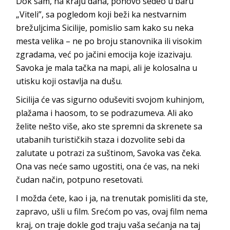
Dok sam, na kraju dana, ponovo sedeo u baru
„Viteli”, sa pogledom koji beži ka nestvarnim
brežuljcima Sicilije, pomislio sam kako su neka
mesta velika – ne po broju stanovnika ili visokim
zgradama, već po jačini emocija koje izazivaju.
Savoka je mala tačka na mapi, ali je kolosalna u
utisku koji ostavlj
a na dušu.
Sicilija će vas sigurno oduševiti svojom kuhinjom,
plažama i haosom, to se podrazumeva. Ali ako
želite nešto više, ako ste spremni da skrenete sa
utabanih turističkih staza i dozvolite sebi da
zalutate u potrazi za suštinom, Savoka vas čeka.
Ona vas neće samo ugostiti, ona će vas, na neki
čudan način, potpuno r
esetovati.
I možda ćete, kao i ja, na trenutak pomisliti da ste,
zapravo, ušli u film. Srećom po vas, ovaj film nema
kraj, on traje dokle god traju vaša sećanja na taj