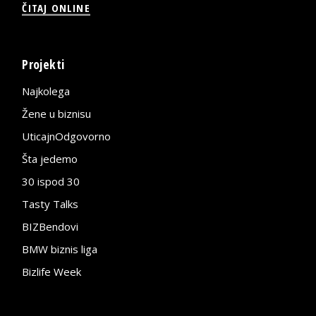
ČITAJ ONLINE
Projekti
Najkolega
Žene u biznisu
UticajnOdgovorno
Šta jedemo
30 ispod 30
Tasty Talks
BIZBendovi
BMW biznis liga
Bizlife Week