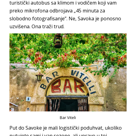
turistički autobus sa klimom i vodičem koji vam
preko mikrofona odbrojava „45 minuta za
slobodno fotografisanje”. Ne, Savoka je ponosno
uzvišena. Ona t
raži trud.
Bar Viteli
Put do Savoke je mali logistički poduhvat, ukoliko
putujete sami i van sezone, ali upravo u toj