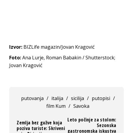
Izvor:
BIZLife magazin/Jovan Kragović
Foto:
Ana Lurje, Roman Babakin / Shutterstock;
Jovan Kragović
putovanja
/
italija
/
sicilija
/
putopisi
/
film Kum
/
Savoka
Leto počinje za stolom:
Zemlja bez gužve koja
Sezonska
poziva turiste: Skriveni
gastronomska iskustva