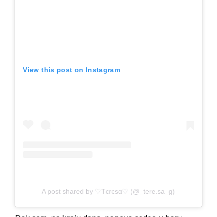
View this post on Instagram
A post shared by ♡Tєrєsα♡ (@_tere.sa_g)