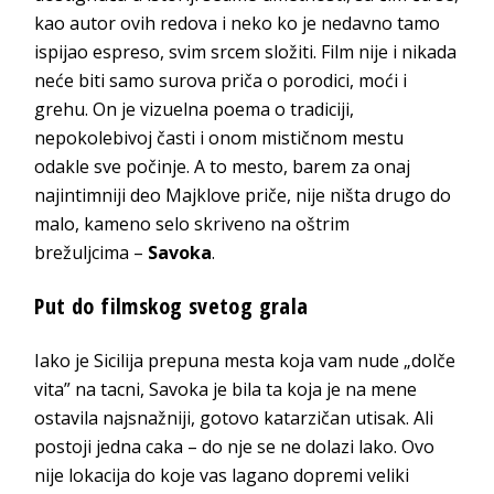
kao autor ovih redova i neko ko je nedavno tamo
ispijao espreso, svim srcem složiti. Film nije i nikada
neće biti samo surova priča o porodici, moći i
grehu. On je vizuelna poema o tradiciji,
nepokolebivoj časti i onom mističnom mestu
odakle sve počinje. A to mesto, barem za onaj
najintimniji deo Majklove priče, nije ništa drugo do
malo, kameno selo skriveno na oštrim
brežuljcima
–
Savoka
.
Put do filmskog sv
etog grala
Iako je Sicilija prepuna mesta koja vam nude „dolče
vita” na tacni, Savoka je bila ta koja je na mene
ostavila najsnažniji, gotovo katarzičan utisak. Ali
postoji jedna caka – do nje se ne dolazi lako. Ovo
nije lokacija do koje vas lagano dopremi veliki