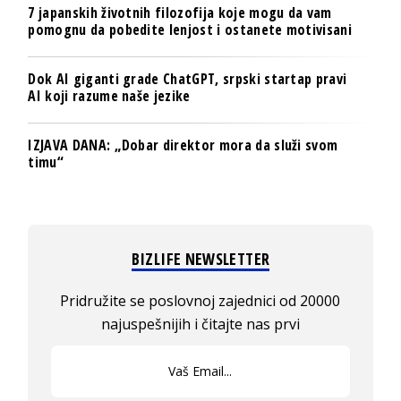
7 japanskih životnih filozofija koje mogu da vam
pomognu da pobedite lenjost i ostanete motivisani
Dok AI giganti grade ChatGPT, srpski startap pravi
AI koji razume naše jezike
IZJAVA DANA: „Dobar direktor mora da služi svom
timu“
BIZLIFE NEWSLETTER
Pridružite se poslovnoj zajednici od 20000
najuspešnijih i čitajte nas prvi