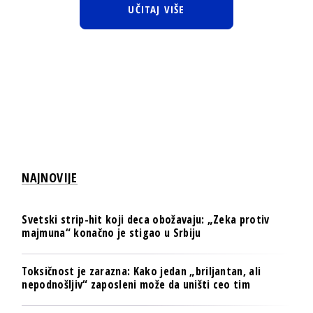
UČITAJ VIŠE
NAJNOVIJE
Svetski strip-hit koji deca obožavaju: „Zeka protiv
majmuna“ konačno je stigao u Srbiju
Toksičnost je zarazna: Kako jedan „briljantan, ali
nepodnošljiv“ zaposleni može da uništi ceo tim