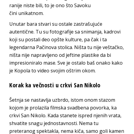
ranije niste bili, to je ono što Savoku
čini
unikatnom.
Unutar bara stvari su ostale zastrašujuće
autentične. Tu su fotografije sa snimanja, kadrovi
koji su postali deo opšte kulture, pa čak i ta
legendarna Pačinova stolica. Ništa tu nije veštačko,
ništa nije napravljeno od jeftine plastike da bi
impresioniralo mase. Sve je ostalo baš onako kako
je Kopola to video svojim oš
trim okom.
Korak ka večnosti u crkvi
San Nikolo
Šetnja se nastavlja uzbrdo, istom onom stazom
kojom je prolazila filmska svadbena povorka, ka
crkvi San Nikolo. Kada stanete ispred njenih vrata,
shvatite snagu jednostavnosti. Nema tu
preteranog spektakla, nema kiča, samo goli kamen