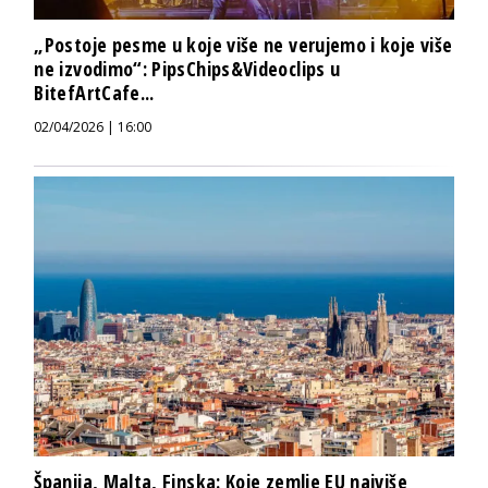
„Postoje pesme u koje više ne verujemo i koje više
ne izvodimo“: PipsChips&Videoclips u
BitefArtCafe...
02/04/2026 | 16:00
Španija, Malta, Finska: Koje zemlje EU najviše