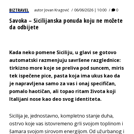
BIZTRAVEL
autor
Jovan Kragović
06/06/2026 | 10:00
0
Savoka – Sicilijanska ponuda koju ne možete
da odbijete
Kada neko pomene Siciliju, u glavi se gotovo
automatski razmenjuju savršene razglednice:
tirkizno more koje se preliva pod suncem, miris
tek ispečene pice, pasta koja ima ukus kao da
je napravljena samo za vas i onaj specifičan,
pomalo haotičan, ali topao ritam života koji
Italijani nose kao deo svog i
dentiteta.
Sicilija je, jednostavno, kompletno stanje duha,
ostrvo koje vas istovremeno grli svojom toplinom i
šamara svojom sirovom energijom. Od užurbanog i