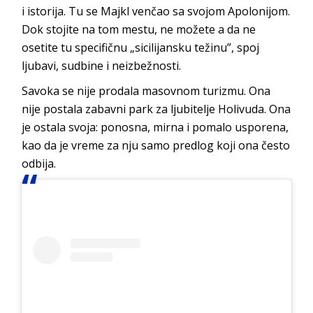
i istorija. Tu se Majkl venčao sa svojom Apolonijom.
Dok stojite na tom mestu, ne možete a da ne
osetite tu specifičnu „sicilijansku težinu”, spoj
ljubavi, sudbine i nei
zbežnosti.
Savoka se nije prodala masovnom turizmu. Ona
nije postala zabavni park za ljubitelje Holivuda. Ona
je ostala svoja: ponosna, mirna i pomalo usporena,
kao da je vreme za nju samo predlog koji ona čes
to
odbija.