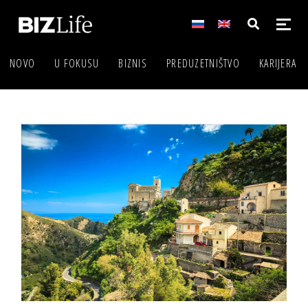
NOVO
U FOKUSU
BIZNIS
PREDUZETNIŠTVO
KARIJERA