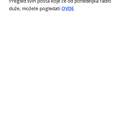
Pregled svih pošta koje će od ponedeljka raditi
duže, možete pogledati
OVDE
.