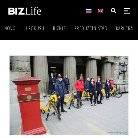
NOVO
U FOKUSU
BIZNIS
PREDUZETNIŠTVO
KARIJERA