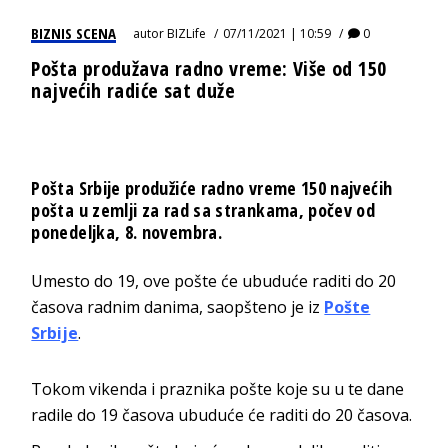
BIZNIS SCENA
autor
BIZLife
07/11/2021 | 10:59
0
Pošta produžava radno vreme: Više od 150
najvećih radiće sat duže
Pošta Srbije produžiće radno vreme 150 najvećih
pošta u zemlji za rad sa strankama, počev od
ponedeljka, 8. novembra.
Umesto do 19, ove pošte će ubuduće raditi do 20
časova radnim danima, saopšteno je iz
Pošte
Srbije
.
Tokom vikenda i praznika pošte koje su u te dane
radile do 19 časova ubuduće će raditi do 20 časova.