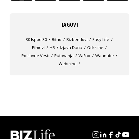
TAGOVI
30 Ispod 30
Bitno
Bizbendovi
Easy Life
Filmovi
HR
Izjava Dana
Odrzime
Poslovne Vesti
Putovanja
Važno
Wannabe
Webmind