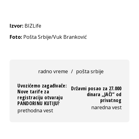
Izvor:
BIZLife
Foto:
Pošta Srbije/Vuk Branković
radno vreme
/
pošta srbije
Uvozićemo zagađivače:
Državni posao za 27.000
Nove tarife za
dinara „JAČI“ od
registraciju otvaraju
privatnog
PANDORINU KUTIJU?
naredna vest
prethodna vest