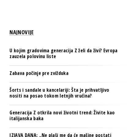
NAJNOVIJE
U kojim gradovima generacija Z želi da živi? Evropa
zauzela polovinu liste
Zabava počinje pre zvižduka
Šorts i sandale u kancelariji: Šta je prihvatljivo
nositi na posao tokom letnjih vrućina?
Generacija Z otkrila novi životni trend: Živite kao
italijanska baka
IZJAVA DANA: „Ne plaši me da će mašine postati