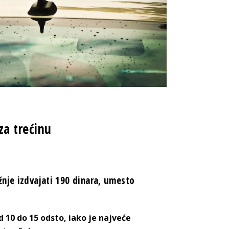
za trećinu
žnje izdvajati 190 dinara, umesto
 10 do 15 odsto, iako je najveće