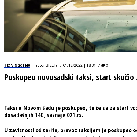
BIZNIS SCENA
autor
BIZLife
01/12/2022 | 18:31
0
Poskupeo novosadski taksi, start skočio 
Taksi u Novom Sadu je poskupeo, te će se za start vo
dosadašnjih 140, saznaje 021.rs.
U zavisnosti od tarife, prevoz taksijem je poskupeo od