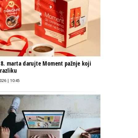
8. marta darujte Moment pažnje koji
 razliku
026 | 10:45