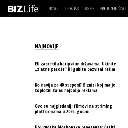
NOVO
U FOKUSU
BIZNIS
PREDUZETNIŠTVO
IZJAVA DANA
BIZNIS SCENA
VIDEO
REAL ESTATE
IZJAVA DANA
BIZNIS SCENA
BREND I KOMUNIKACI
VIDEO
REAL ESTATE
ESG & ENERGY
NAJNOVIJE
BREND I KOMUNIKACI
BANKE
ESG & ENERGY
OSIGURANJE
EU zapretila karipskim državama: Ukinite
BANKE
„zlatne pasoše“ ili gubite bezvizni režim
TECH I AI
OSIGURANJE
BIZNIS & SPORT
Ko navija za 40 stepeni? Biznisi kojima je
TECH I AI
toplotni talas najbolja reklama
PULS REGIONA
BIZNIS & SPORT
NOVO NA RAFU
Ovo su najgledaniji filmovi na striming
PULS REGIONA
platformama u 2026. godini
NOVO NA RAFU
Holivudska bioskopska renesansa: Četiri