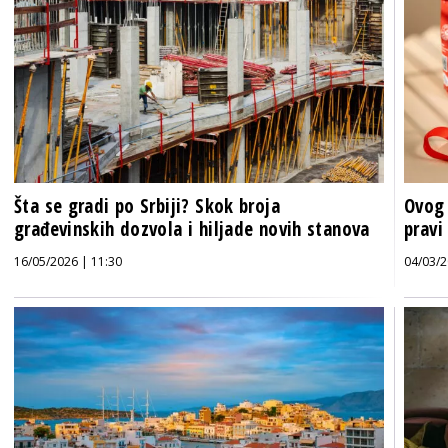
Šta se gradi po Srbiji? Skok broja
Ovog 
građevinskih dozvola i hiljade novih stanova
pravi
16/05/2026 | 11:30
04/03/2