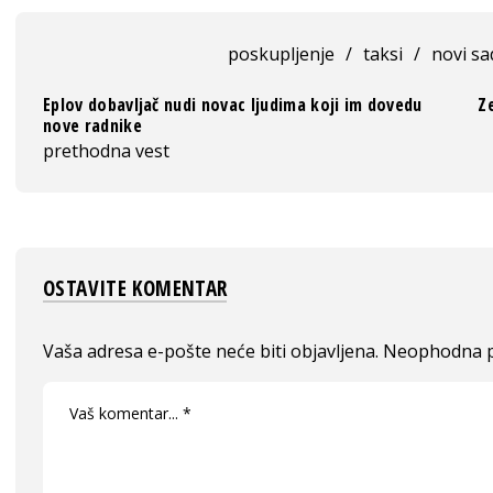
poskupljenje
/
taksi
/
novi sa
Eplov dobavljač nudi novac ljudima koji im dovedu
Ze
nove radnike
prethodna vest
OSTAVITE KOMENTAR
Vaša adresa e-pošte neće biti objavljena.
Neophodna p