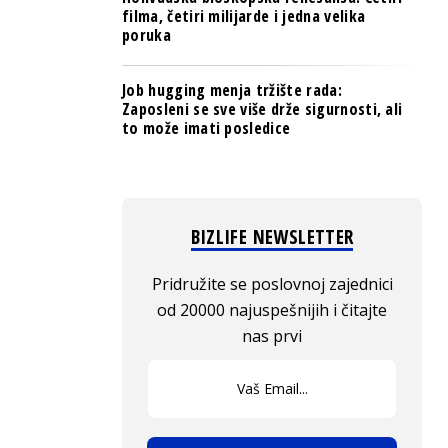
filma, četiri milijarde i jedna velika
poruka
Job hugging menja tržište rada:
Zaposleni se sve više drže sigurnosti, ali
to može imati posledice
BIZLIFE NEWSLETTER
Pridružite se poslovnoj zajednici
od 20000 najuspešnijih i čitajte
nas prvi