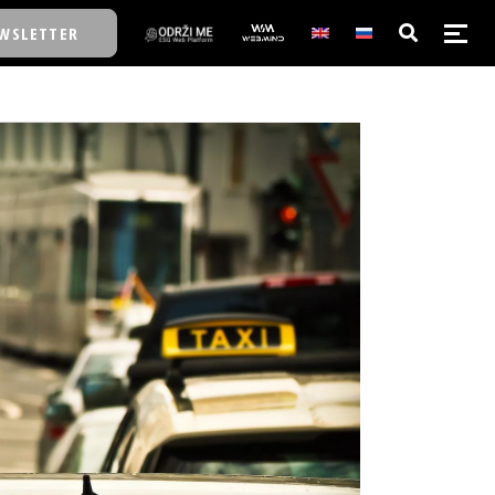
WSLETTER
E/SCHOOL
E/SCHOOL
A
A