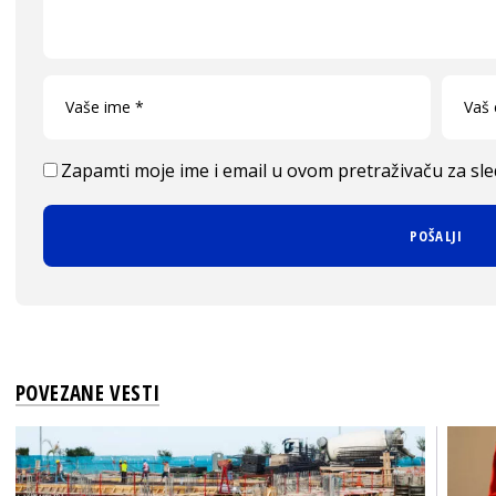
Zapamti moje ime i email u ovom pretraživaču za sl
POVEZANE VESTI