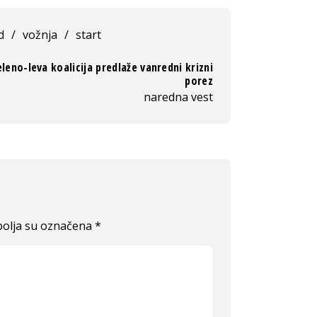
d
/
vožnja
/
start
leno-leva koalicija predlaže vanredni krizni
porez
naredna vest
olja su označena
*