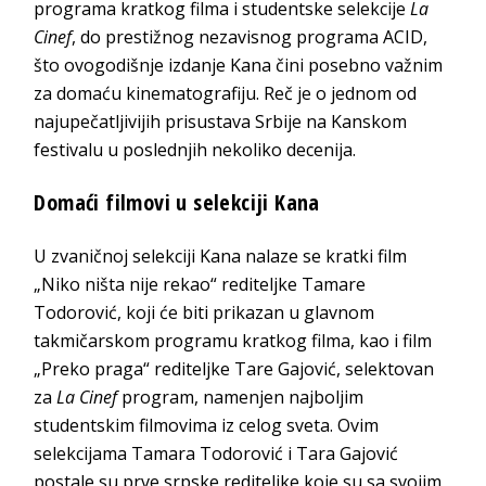
programa kratkog filma i studentske selekcije
La
Cinef
, do prestižnog nezavisnog programa ACID,
što ovogodišnje izdanje Kana čini posebno važnim
za domaću kinematografiju. Reč je o jednom od
najupečatljivijih prisustava Srbije na Kanskom
festivalu u poslednjih nekoliko decenija.
Domaći filmovi u selekciji Kana
U zvaničnoj selekciji Kana nalaze se kratki film
„Niko ništa nije rekao“ rediteljke Tamare
Todorović, koji će biti prikazan u glavnom
takmičarskom programu kratkog filma, kao i film
„Preko praga“ rediteljke Tare Gajović, selektovan
za
La Cinef
program, namenjen najboljim
studentskim filmovima iz celog sveta. Ovim
selekcijama Tamara Todorović i Tara Gajović
postale su prve srpske rediteljke koje su sa svojim