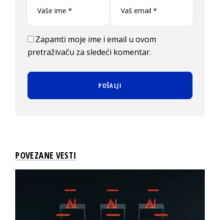
Zapamti moje ime i email u ovom
pretraživaču za sledeći komentar.
POVEZANE VESTI