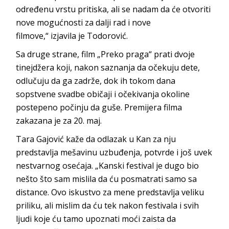
određenu vrstu pritiska, ali se nadam da će otvoriti
nove mogućnosti za dalji rad i nove
filmove,“ izjavila je Todorović.
Sa druge strane, film „Preko praga“ prati dvoje
tinejdžera koji, nakon saznanja da očekuju dete,
odlučuju da ga zadrže, dok ih tokom dana
sopstvene svadbe običaji i očekivanja okoline
postepeno počinju da guše. Premijera filma
zakazana je za 20. maj.
Tara Gajović kaže da odlazak u Kan za nju
predstavlja mešavinu uzbuđenja, potvrde i još uvek
nestvarnog osećaja. „Kanski festival je dugo bio
nešto što sam mislila da ću posmatrati samo sa
distance. Ovo iskustvo za mene predstavlja veliku
priliku, ali mislim da ću tek nakon festivala i svih
ljudi koje ću tamo upoznati moći zaista da