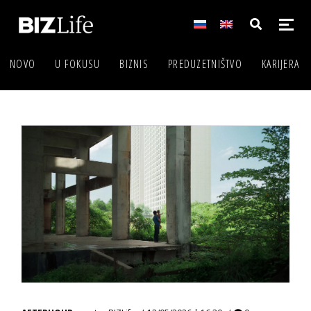
NOVO
U FOKUSU
BIZNIS
PREDUZETNIŠTVO
KARIJERA