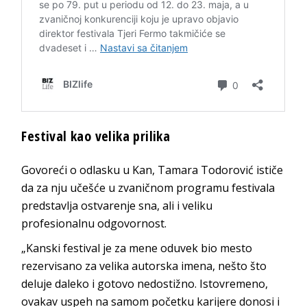
Festival kao velika prilika
Govoreći o odlasku u Kan, Tamara Todorović ističe
da za nju učešće u zvaničnom programu festivala
predstavlja ostvarenje sna, ali i veliku
profesionalnu odgovornost.
„Kanski festival je za mene oduvek bio mesto
rezervisano za velika autorska imena, nešto što
deluje daleko i gotovo nedostižno. Istovremeno,
ovakav uspeh na samom početku karijere donosi i