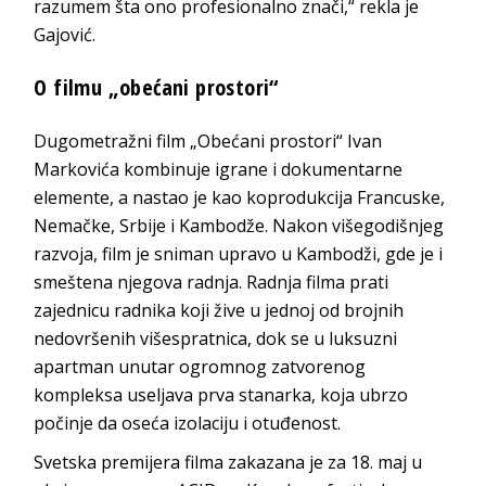
razumem šta ono profesionalno znači,“ rekla je
Gajović.
O filmu „obećani prostori“
Dugometražni film „Obećani prostori“ Ivan
Markovića kombinuje igrane i dokumentarne
elemente, a nastao je kao koprodukcija Francuske,
Nemačke, Srbije i Kambodže. Nakon višegodišnjeg
razvoja, film je sniman upravo u Kambodži, gde je i
smeštena njegova radnja. Radnja filma prati
zajednicu radnika koji žive u jednoj od brojnih
nedovršenih višespratnica, dok se u luksuzni
apartman unutar ogromnog zatvorenog
kompleksa useljava prva stanarka, koja ubrzo
počinje da oseća izolaciju i otuđenost.
Svetska premijera filma zakazana je za 18. maj u