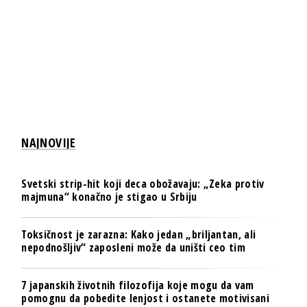
NAJNOVIJE
Svetski strip-hit koji deca obožavaju: „Zeka protiv
majmuna“ konačno je stigao u Srbiju
Toksičnost je zarazna: Kako jedan „briljantan, ali
nepodnošljiv“ zaposleni može da uništi ceo tim
7 japanskih životnih filozofija koje mogu da vam
pomognu da pobedite lenjost i ostanete motivisani