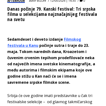
AFTERHOUR
autor
BIZLife
12/05/2026 | 16:30
0
Danas počinje 79. Kanski festival: Tri srpska
filma u selekcijama najznačajnijeg festivala
na svetu
Sedamdeset i deveto izdanje
Filmskog
festivala u Kanu
počinje sutra i traje do 23.
maja. Tokom narednih dana, Kroazetom i
čuvenim crvenim tepihom prodefilovaće neka
od najvećih imena svetske kinematografije, a
među autorima i filmskim ekipama koje ove
godine stižu u Kan naći će se i imena
savremene srpske filmske scene.
Srbija će ove godine imati predstavnike u čak tri
festivalske selekcije – od glavnog takmičarskog