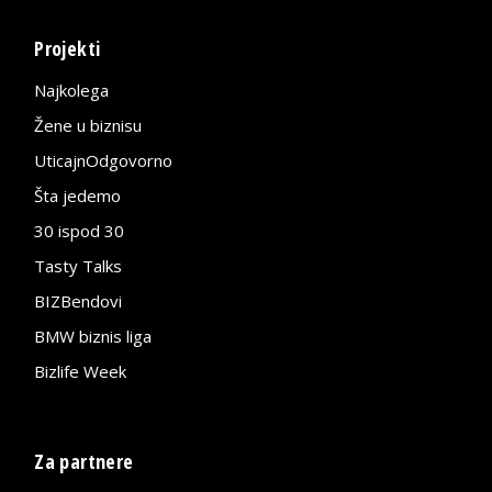
Projekti
Najkolega
Žene u biznisu
UticajnOdgovorno
Šta jedemo
30 ispod 30
Tasty Talks
BIZBendovi
BMW biznis liga
Bizlife Week
Za partnere