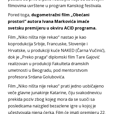
filmovima uvrštene u program Kanskog festivala.
Pored toga,
dugometražni film „Obećani
prostori“ autora Ivana Markovića imaće
svetsku premijeru u okviru ACID programa.
Film „Niko ništa nije rekao“ nastao je kao
koprodukcija Srbije, Francuske, Slovenije i
Hrvatske, u produkciji kuće NAKED (Čarna Vučinić),
dok je „Preko praga“ diplomski film Tare Gajović
realizovan u produkciji Fakulteta dramskih
umetnosti u Beogradu, pod mentorstvom
profesora Srdana Golubovića.
Film „Niko ništa nije rekao“ prati jedno uobičajeno
veče glavne junakinje Katarine, čiju svakodnevicu
prekida poziv zbog kojeg mora da se suoči sa
posledicama naizgled bezazlene igre u kojoj je
učestvovala njena ćerka. Film će imati premijeru 22.