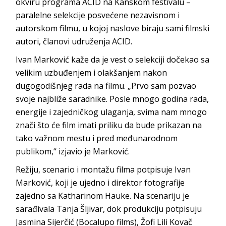
okviru programa ACID na Kanskom festivalu –
paralelne selekcije posvećene nezavisnom i
autorskom filmu, u kojoj naslove biraju sami filmski
autori, članovi udruženja ACID.
Ivan Marković kaže da je vest o selekciji dočekao sa
velikim uzbuđenjem i olakšanjem nakon
dugogodišnjeg rada na filmu. „Prvo sam pozvao
svoje najbliže saradnike. Posle mnogo godina rada,
energije i zajedničkog ulaganja, svima nam mnogo
znači što će film imati priliku da bude prikazan na
tako važnom mestu i pred međunarodnom
publikom,“ izjavio je Marković.
Režiju, scenario i montažu filma potpisuje Ivan
Marković, koji je ujedno i direktor fotografije
zajedno sa Katharinom Hauke. Na scenariju je
sarađivala Tanja Šljivar, dok produkciju potpisuju
Jasmina Sijerčić (Bocalupo films), Žofi Lili Kovač