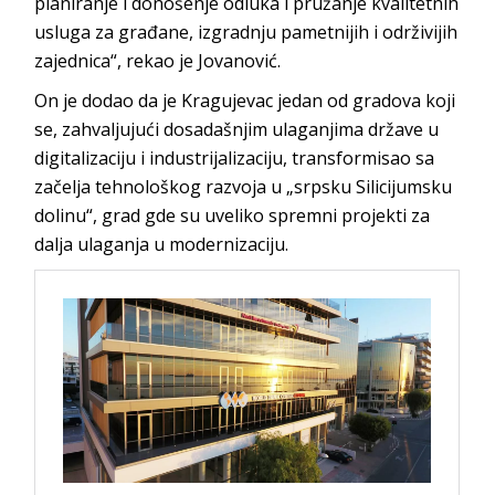
planiranje i donošenje odluka i pružanje kvalitetnih
usluga za građane, izgradnju pametnijih i održivijih
zajednica“, rekao je Jovanović.
On je dodao da je Kragujevac jedan od gradova koji
se, zahvaljujući dosadašnjim ulaganjima države u
digitalizaciju i industrijalizaciju, transformisao sa
začelja tehnološkog razvoja u „srpsku Silicijumsku
dolinu“, grad gde su uveliko spremni projekti za
dalja ulaganja u modernizaciju.