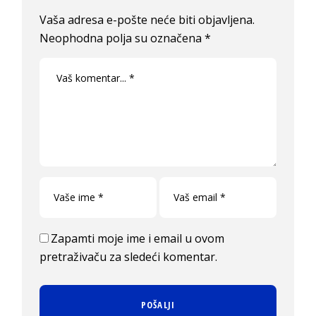
Vaša adresa e-pošte neće biti objavljena.
Neophodna polja su označena
*
Zapamti moje ime i email u ovom
pretraživaču za sledeći komentar.