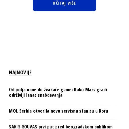
UČITAJ VIŠE
NAJNOVIJE
Od polja nane do žvakaće gume: Kako Mars gradi
održiviji lanac snabdevanja
MOL Serbia otvorila novu servisnu stanicu u Boru
SAKIS ROUVAS prvi put pred beogradskom publikom