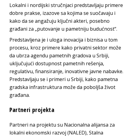
Lokalni i nordijski stručnjaci predstavljaju primere
dobre prakse, izazove sa kojima se suočavaju i
kako da se angažuju ključni akteri, posebno
građani za „putovanje u pametniju budućnost“.
Predstavljena je i uloga inovacija i biznisa u tom
procesu, kroz primere kako privatni sektor može
da ubrza agendu pametnih gradova u Srbiji,
uključujući dostupnost pametnih rešenja,
regulativu, finansiranje, inovativne javne nabavke.
Predstavljaju se i primeri u Srbiji, kako pametna
gradska infrastruktura može da poboljša život
građana.
Partneri projekta
Partneri na projektu su Nacionalna alijansa za
lokalni ekonomski razvoj (NALED), Stalna