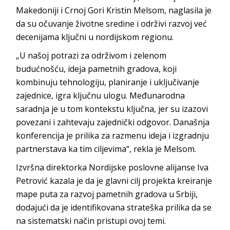
Makedoniji i Crnoj Gori Kristin Melsom, naglasila je
da su očuvanje životne sredine i održivi razvoj već
decenijama ključni u nordijskom regionu.
„U našoj potrazi za održivom i zelenom
budućnošću, ideja pametnih gradova, koji
kombinuju tehnologiju, planiranje i uključivanje
zajednice, igra ključnu ulogu. Međunarodna
saradnja je u tom kontekstu ključna, jer su izazovi
povezani i zahtevaju zajednički odgovor. Današnja
konferencija je prilika za razmenu ideja i izgradnju
partnerstava ka tim ciljevima“, rekla je Melsom.
Izvršna direktorka Nordijske poslovne alijanse Iva
Petrović kazala je da je glavni cilj projekta kreiranje
mape puta za razvoj pametnih gradova u Srbiji,
dodajući da je identifikovana strateška prilika da se
na sistematski način pristupi ovoj temi.