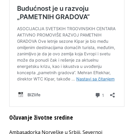
Očuvanje životne sredine
Ambasadorka Norveške u Srbiji, Severnoj