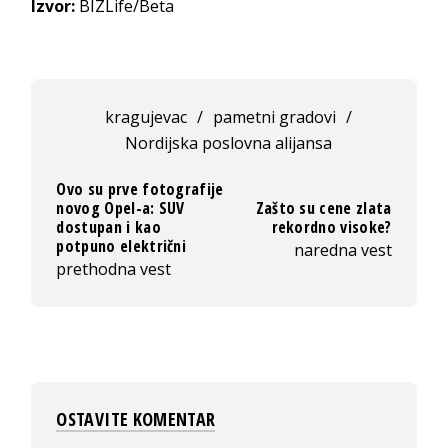
Izvor:
BIZLife/Beta
kragujevac
/
pametni gradovi
/
Nordijska poslovna alijansa
Ovo su prve fotografije
novog Opel-a: SUV
Zašto su cene zlata
dostupan i kao
rekordno visoke?
potpuno električni
naredna vest
prethodna vest
OSTAVITE KOMENTAR