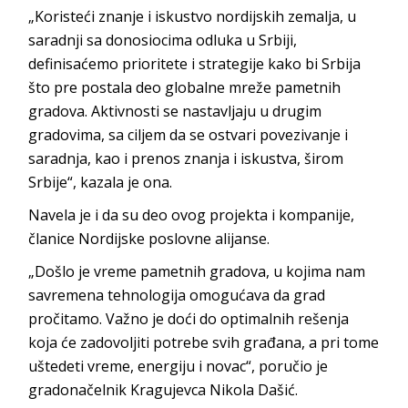
„Koristeći znanje i iskustvo nordijskih zemalja, u
saradnji sa donosiocima odluka u Srbiji,
definisaćemo prioritete i strategije kako bi Srbija
što pre postala deo globalne mreže pametnih
gradova. Aktivnosti se nastavljaju u drugim
gradovima, sa ciljem da se ostvari povezivanje i
saradnja, kao i prenos znanja i iskustva, širom
Srbije“, kazala je ona.
Navela je i da su deo ovog projekta i kompanije,
članice Nordijske poslovne alijanse.
„Došlo je vreme pametnih gradova, u kojima nam
savremena tehnologija omogućava da grad
pročitamo. Važno je doći do optimalnih rešenja
koja će zadovoljiti potrebe svih građana, a pri tome
uštedeti vreme, energiju i novac“, poručio je
gradonačelnik Kragujevca Nikola Dašić.