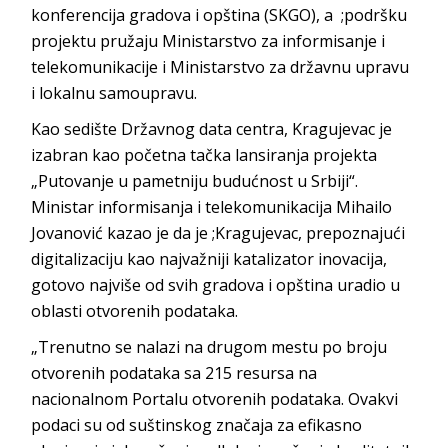
konferencija gradova i opština (SKGO), a ;podršku
projektu pružaju Ministarstvo za informisanje i
telekomunikacije i Ministarstvo za državnu upravu
i lokalnu samoupravu.
Kao sedište Državnog data centra, Kragujevac je
izabran kao početna tačka lansiranja projekta
„Putovanje u pametniju budućnost u Srbiji“.
Ministar informisanja i telekomunikacija Mihailo
Jovanović kazao je da je ;Kragujevac, prepoznajući
digitalizaciju kao najvažniji katalizator inovacija,
gotovo najviše od svih gradova i opština uradio u
oblasti otvorenih podataka.
„Trenutno se nalazi na drugom mestu po broju
otvorenih podataka sa 215 resursa na
nacionalnom Portalu otvorenih podataka. Ovakvi
podaci su od suštinskog značaja za efikasno