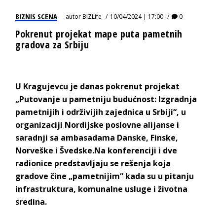
BIZNIS SCENA
autor
BIZLife
10/04/2024 | 17:00
0
Pokrenut projekat mape puta pametnih
gradova za Srbiju
U Kragujevcu je danas pokrenut projekat
„Putovanje u pametniju budućnost: Izgradnja
pametnijih i održivijih zajednica u Srbiji“, u
organizaciji Nordijske poslovne alijanse i
saradnji sa ambasadama Danske, Finske,
Norveške i Švedske.Na konferenciji i dve
radionice predstavljaju se rešenja koja
gradove čine „pametnijim“ kada su u pitanju
infrastruktura, komunalne usluge i životna
sredina.