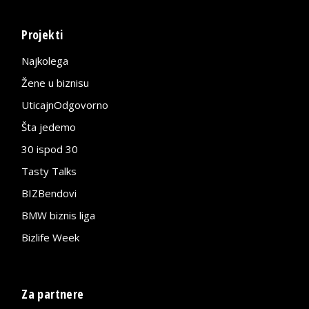
Projekti
Najkolega
Žene u biznisu
UticajnOdgovorno
Šta jedemo
30 ispod 30
Tasty Talks
BIZBendovi
BMW biznis liga
Bizlife Week
Za partnere