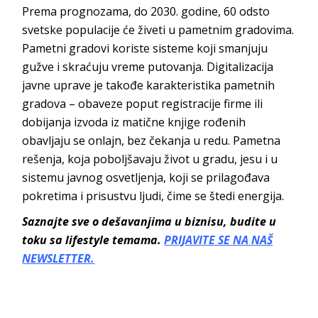
Prema prognozama, do 2030. godine, 60 odsto
svetske populacije će živeti u pametnim gradovima.
Pametni gradovi koriste sisteme koji smanjuju
gužve i skraćuju vreme putovanja. Digitalizacija
javne uprave je takođe karakteristika pametnih
gradova – obaveze poput registracije firme ili
dobijanja izvoda iz matične knjige rođenih
obavljaju se onlajn, bez čekanja u redu. Pametna
rešenja, koja poboljšavaju život u gradu, jesu i u
sistemu javnog osvetljenja, koji se prilagođava
pokretima i prisustvu ljudi, čime se štedi energija.
Saznajte sve o dešavanjima u biznisu, budite u
toku sa lifestyle temama.
PRIJAVITE SE NA NAŠ
NEWSLETTER.