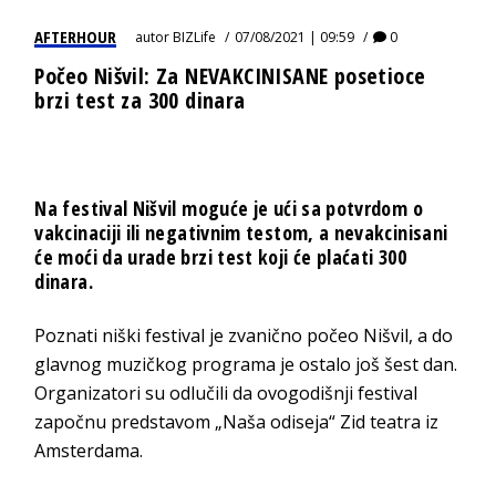
AFTERHOUR
autor
BIZLife
07/08/2021 | 09:59
0
Počeo Nišvil: Za NEVAKCINISANE posetioce
brzi test za 300 dinara
Na festival Nišvil moguće je ući sa potvrdom o
vakcinaciji ili negativnim testom, a nevakcinisani
će moći da urade brzi test koji će plaćati 300
dinara.
Poznati niški festival je zvanično počeo Nišvil, a do
glavnog muzičkog programa je ostalo još šest dan.
Organizatori su odlučili da ovogodišnji festival
započnu predstavom „Naša odiseja“ Zid teatra iz
Amsterdama.