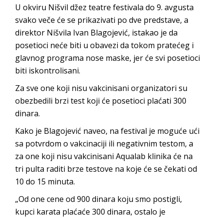
U okviru Nišvil džez teatre festivala do 9. avgusta
svako veče će se prikazivati po dve predstave, a
direktor Nišvila Ivan Blagojević, istakao je da
posetioci neće biti u obavezi da tokom pratećeg i
glavnog programa nose maske, jer će svi posetioci
biti iskontrolisani.
Za sve one koji nisu vakcinisani organizatori su
obezbedili brzi test koji će posetioci plaćati 300
dinara.
Kako je Blagojević naveo, na festival je moguće ući
sa potvrdom o vakcinaciji ili negativnim testom, a
za one koji nisu vakcinisani Aqualab klinika će na
tri pulta raditi brze testove na koje će se čekati od
10 do 15 minuta.
„Od one cene od 900 dinara koju smo postigli,
kupci karata plaćaće 300 dinara, ostalo je