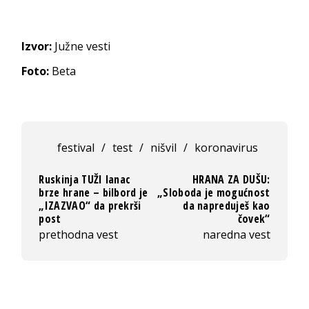
Izvor:
Južne vesti
Foto:
Beta
festival
/
test
/
nišvil
/
koronavirus
Ruskinja TUŽI lanac
HRANA ZA DUŠU:
brze hrane – bilbord je
„Sloboda je mogućnost
„IZAZVAO“ da prekrši
da napreduješ kao
post
čovek“
prethodna vest
naredna vest