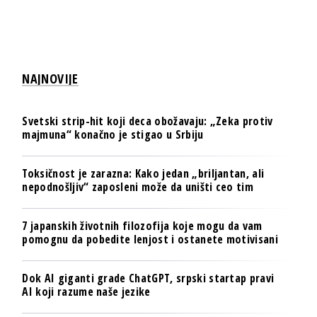
NAJNOVIJE
Svetski strip-hit koji deca obožavaju: „Zeka protiv
majmuna“ konačno je stigao u Srbiju
Toksičnost je zarazna: Kako jedan „briljantan, ali
nepodnošljiv“ zaposleni može da uništi ceo tim
7 japanskih životnih filozofija koje mogu da vam
pomognu da pobedite lenjost i ostanete motivisani
Dok AI giganti grade ChatGPT, srpski startap pravi
AI koji razume naše jezike