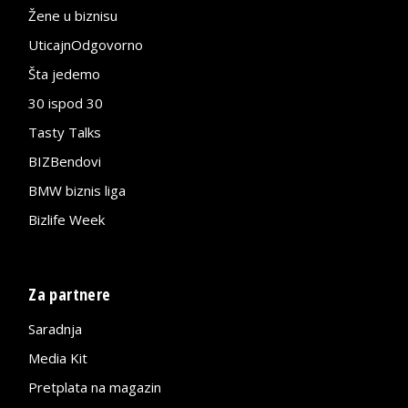
Žene u biznisu
UticajnOdgovorno
Šta jedemo
30 ispod 30
Tasty Talks
BIZBendovi
BMW biznis liga
Bizlife Week
Za partnere
Saradnja
Media Kit
Pretplata na magazin