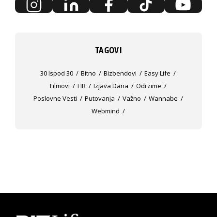
TAGOVI
30 Ispod 30
Bitno
Bizbendovi
Easy Life
Filmovi
HR
Izjava Dana
Odrzime
Poslovne Vesti
Putovanja
Važno
Wannabe
Webmind