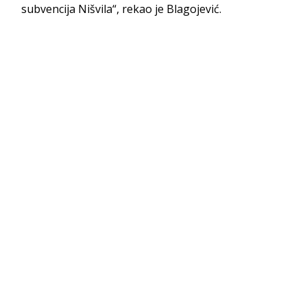
subvencija Nišvila“, rekao je Blagojević.