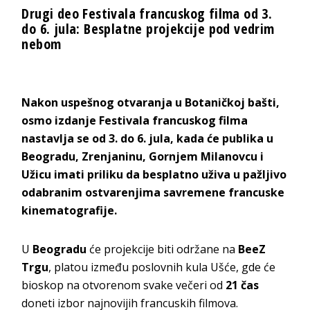
Drugi deo Festivala francuskog filma od 3.
do 6. jula: Besplatne projekcije pod vedrim
nebom
Nakon uspešnog otvaranja u Botaničkoj bašti,
osmo izdanje Festivala francuskog filma
nastavlja se od 3. do 6. jula, kada će publika u
Beogradu, Zrenjaninu, Gornjem Milanovcu i
Užicu imati priliku da besplatno uživa u pažljivo
odabranim ostvarenjima savremene francuske
kinematografije.
U
Beogradu
će projekcije biti održane na
BeeZ
Trgu
, platou između poslovnih kula Ušće, gde će
bioskop na otvorenom svake večeri od
21 čas
doneti izbor najnovijih francuskih filmova.