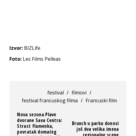
Izvor:
BIZLife
Foto:
Les Films Pelleas
festival
/
filmovi
/
festival francuskog filma
/
Francuski film
Nova sezona Plave
dvorane Sava Centra:
Brunch u parku donosi
Strast flamenka,
još dva velika imena
povratak domaćeg
regionalne scene