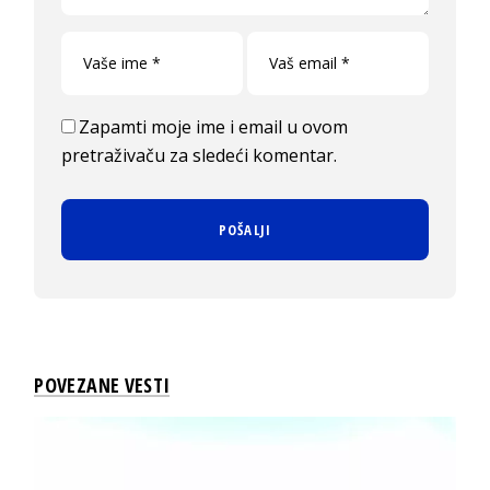
Zapamti moje ime i email u ovom
pretraživaču za sledeći komentar.
POVEZANE VESTI