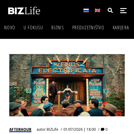
NOVO
U FOKUSU
BIZNIS
PREDUZETNIŠTVO
KARIJERA
AFTERHOUR
autor
BIZLife
01/07/2026 | 18:00
0