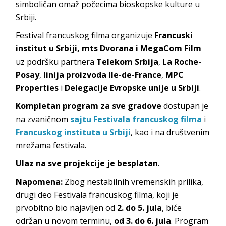
simboličan omaž počecima bioskopske kulture u
Srbiji.
Festival francuskog filma organizuje
Francuski
institut u Srbiji, mts Dvorana i MegaCom Film
uz podršku partnera
Telekom Srbija
,
La Roche-
Posay
,
linija proizvoda Ile-de-France
,
MPC
Properties
i
Delegacije Evropske unije u Srbiji
.
Kompletan program za sve gradove
dostupan je
na zvaničnom
sajtu Festivala francuskog filma
i
Francuskog instituta u Srbiji
, kao i na društvenim
mrežama festivala.
Ulaz na sve projekcije je besplatan
.
Napomena:
Zbog nestabilnih vremenskih prilika,
drugi deo Festivala francuskog filma, koji je
prvobitno bio najavljen od
2. do 5. jula
, biće
održan u novom terminu,
od 3. do 6. jula
. Program