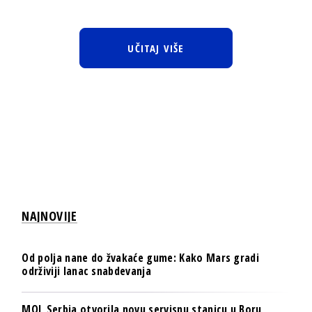
UČITAJ VIŠE
NAJNOVIJE
Od polja nane do žvakaće gume: Kako Mars gradi
održiviji lanac snabdevanja
MOL Serbia otvorila novu servisnu stanicu u Boru