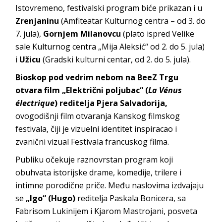
Istovremeno, festivalski program biće prikazan i u
Zrenjaninu
(Amfiteatar Kulturnog centra – od 3. do
7. jula),
Gornjem Milanovcu
(plato ispred Velike
sale Kulturnog centra „Mija Aleksić“ od 2. do 5. jula)
i
Užicu
(Gradski kulturni centar, od 2. do 5. jula).
Bioskop pod vedrim nebom na BeeZ Trgu
otvara film „Električni poljubac“ (
La Vénus
électrique
) reditelja Pjera Salvadorija,
ovogodišnji film otvaranja Kanskog filmskog
festivala, čiji je vizuelni identitet inspiracao i
zvanični vizual Festivala francuskog filma.
Publiku očekuje raznovrstan program koji
obuhvata istorijske drame, komedije, trilere i
intimne porodične priče. Među naslovima izdvajaju
se
„Igo“ (Hugo)
reditelja Paskala Bonicera, sa
Fabrisom Lukinijem i Kjarom Mastrojani, posveta