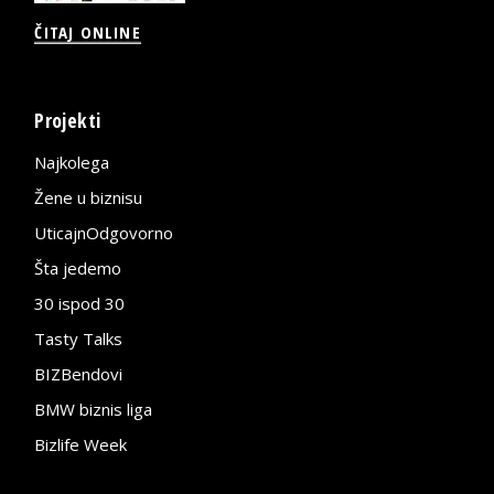
ČITAJ ONLINE
Projekti
Najkolega
Žene u biznisu
UticajnOdgovorno
Šta jedemo
30 ispod 30
Tasty Talks
BIZBendovi
BMW biznis liga
Bizlife Week