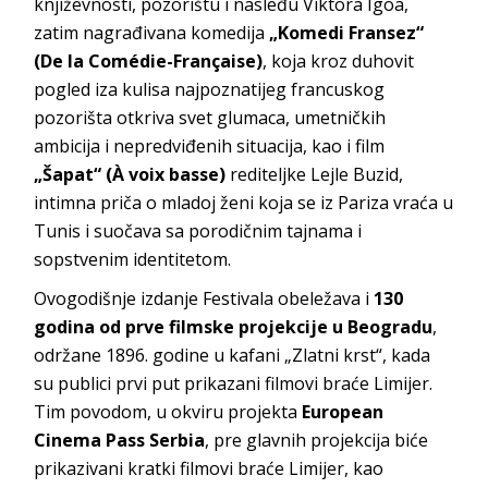
književnosti, pozorištu i nasleđu Viktora Igoa,
zatim nagrađivana komedija
„Komedi Fransez“
(De la Comédie-Française)
, koja kroz duhovit
pogled iza kulisa najpoznatijeg francuskog
pozorišta otkriva svet glumaca, umetničkih
ambicija i nepredviđenih situacija, kao i film
„Šapat“ (À voix basse)
rediteljke Lejle Buzid,
intimna priča o mladoj ženi koja se iz Pariza vraća u
Tunis i suočava sa porodičnim tajnama i
sopstvenim identitetom.
Ovogodišnje izdanje Festivala obeležava i
130
godina od prve filmske projekcije u Beogradu
,
održane 1896. godine u kafani „Zlatni krst“, kada
su publici prvi put prikazani filmovi braće Limijer.
Tim povodom, u okviru projekta
European
Cinema Pass Serbia
, pre glavnih projekcija biće
prikazivani kratki filmovi braće Limijer, kao