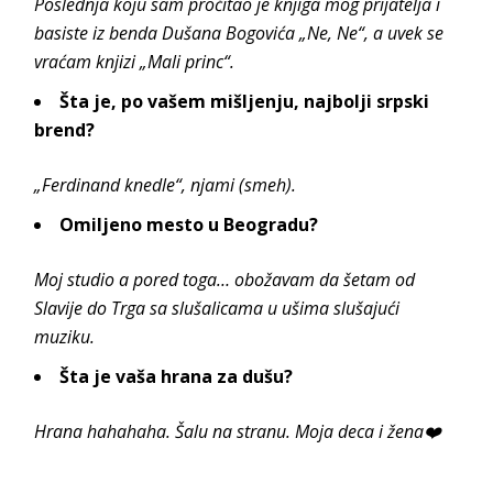
Poslednja koju sam pročitao je knjiga mog prijatelja i
basiste iz benda Dušana Bogovića „Ne, Ne“, a uvek se
vraćam knjizi „Mali princ“.
Šta je, po vašem mišljenju, najbolji srpski
brend?
„Ferdinand knedle“, njami (smeh).
Omiljeno mesto u Beogradu?
Moj studio a pored toga… obožavam da šetam od
Slavije do Trga sa slušalicama u ušima slušajući
muziku.
Šta je vaša hrana za dušu?
Hrana hahahaha. Šalu na stranu. Moja deca i žena❤️