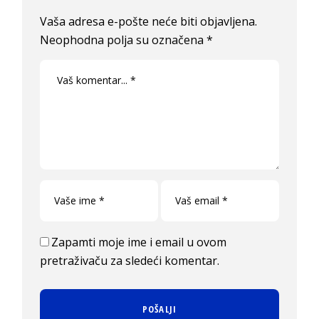
Vaša adresa e-pošte neće biti objavljena.
Neophodna polja su označena
*
Zapamti moje ime i email u ovom
pretraživaču za sledeći komentar.