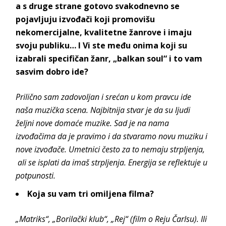
a s druge strane gotovo svakodnevno se
pojavljuju izvođači koji promovišu
nekomercijalne, kvalitetne žanrove i imaju
svoju publiku… I Vi ste među onima koji su
izabrali specifičan žanr, „balkan soul“ i to vam
sasvim dobro ide?
Prilično sam zadovoljan i srećan u kom pravcu ide
naša muzička scena. Najbitnija stvar je da su ljudi
željni nove domaće muzike. Sad je na nama
izvođačima da je pravimo i da stvaramo novu muziku i
nove izvođače. Umetnici često za to nemaju strpljenja,
ali se isplati da imaš strpljenja. Energija se reflektuje u
potpunosti.
Koja su vam tri omiljena filma?
„Matriks“, „Borilački klub“, „Rej“ (film o Reju Čarlsu). Ili