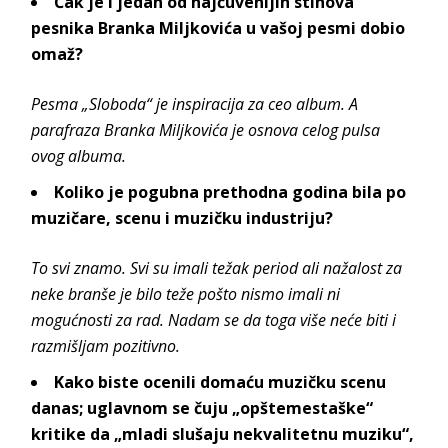
Čak je i jedan od najčuvenijih stihova
pesnika Branka Miljkovića u vašoj pesmi dobio
omaž?
Pesma „Sloboda“ je inspiracija za ceo album. A
parafraza Branka Miljkovića je osnova celog pulsa
ovog albuma.
Koliko je pogubna prethodna godina bila po
muzičare, scenu i muzičku industriju?
To svi znamo. Svi su imali težak period ali nažalost za
neke branše je bilo teže pošto nismo imali ni
mogućnosti za rad. Nadam se da toga više neće biti i
razmišljam pozitivno.
Kako biste ocenili domaću muzičku scenu
danas; uglavnom se čuju „opštemestaške“
kritike da „mladi slušaju nekvalitetnu muziku“,