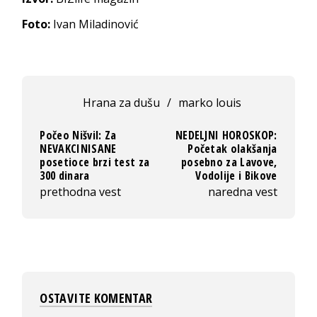
Foto:
Ivan Miladinović
Hrana za dušu
/
marko louis
Počeo Nišvil: Za
NEDELJNI HOROSKOP:
NEVAKCINISANE
Početak olakšanja
posetioce brzi test za
posebno za Lavove,
300 dinara
Vodolije i Bikove
prethodna vest
naredna vest
OSTAVITE KOMENTAR