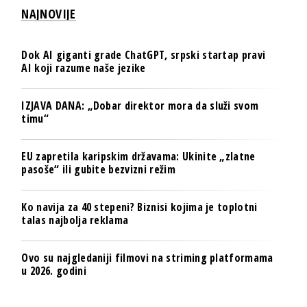
NAJNOVIJE
Dok AI giganti grade ChatGPT, srpski startap pravi
AI koji razume naše jezike
IZJAVA DANA: „Dobar direktor mora da služi svom
timu“
EU zapretila karipskim državama: Ukinite „zlatne
pasoše“ ili gubite bezvizni režim
Ko navija za 40 stepeni? Biznisi kojima je toplotni
talas najbolja reklama
Ovo su najgledaniji filmovi na striming platformama
u 2026. godini