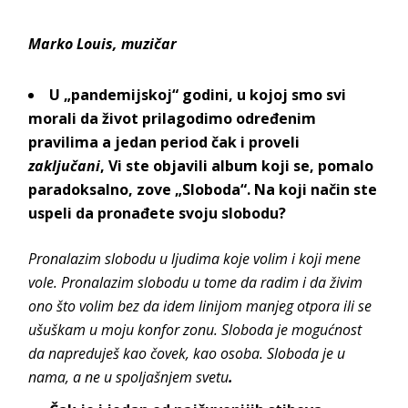
Marko Louis, muzičar
U „pandemijskoj“ godini, u kojoj smo svi
morali da život prilagodimo određenim
pravilima a jedan period čak i proveli
zaključani
, Vi ste objavili album koji se, pomalo
paradoksalno, zove „Sloboda“. Na koji način ste
uspeli da pronađete svoju slobodu?
Pronalazim slobodu u ljudima koje volim i koji mene
vole. Pronalazim slobodu u tome da radim i da živim
ono što volim bez da idem linijom manjeg otpora ili se
ušuškam u moju konfor zonu. Sloboda je mogućnost
da napreduješ kao čovek, kao osoba. Sloboda je u
nama, a ne u spoljašnjem svetu
.