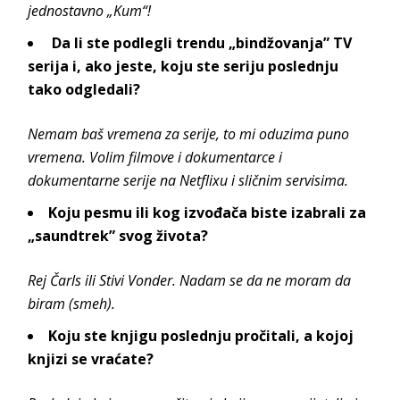
jednostavno „Kum“!
Da li ste podlegli trendu „bindžovanja” TV
serija i, ako jeste, koju ste seriju poslednju
tako odgledali?
Nemam baš vremena za serije, to mi oduzima puno
vremena. Volim filmove i dokumentarce i
dokumentarne serije na Netflixu i sličnim servisima.
Koju pesmu ili kog izvođača biste izabrali za
„saundtrek” svog života?
Rej Čarls ili Stivi Vonder. Nadam se da ne moram da
biram (smeh).
Koju ste knjigu poslednju pročitali, a kojoj
knjizi se vraćate?