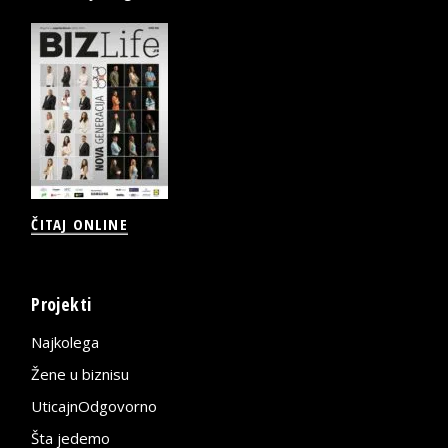
ČITAJ ONLINE
Projekti
Najkolega
Žene u biznisu
UticajnOdgovorno
Šta jedemo