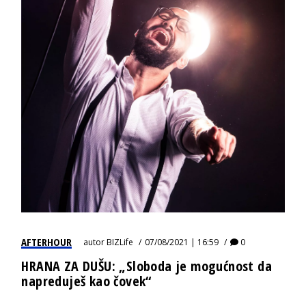
AFTERHOUR
autor
BIZLife
07/08/2021 | 16:59
0
HRANA ZA DUŠU: „Sloboda je mogućnost da
napreduješ kao čovek“