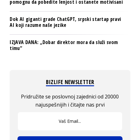
pomognu da pobedite lenjost i ostanete motivisani
Dok AI giganti grade ChatGPT, srpski startap pravi
AI koji razume naše jezike
IZJAVA DANA: „Dobar direktor mora da služi svom
timu“
BIZLIFE NEWSLETTER
Pridružite se poslovnoj zajednici od 20000
najuspešnijih i čitajte nas prvi