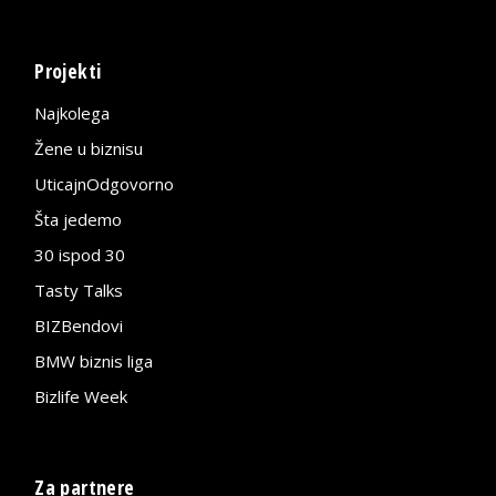
Projekti
Najkolega
Žene u biznisu
UticajnOdgovorno
Šta jedemo
30 ispod 30
Tasty Talks
BIZBendovi
BMW biznis liga
Bizlife Week
Za partnere