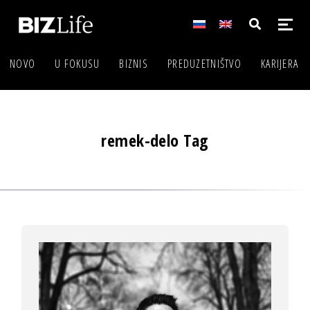
NOVO
U FOKUSU
BIZNIS
PREDUZETNIŠTVO
KARIJERA
remek-delo Tag