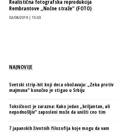
Realistična fotografska reprodukcija
Rembrantove „Noćne straže“ (FOTO)
02/08/2019 | 15:03
NAJNOVIJE
Svetski strip-hit koji deca obožavaju: „Zeka protiv
majmuna“ konačno je stigao u Srbiju
Toksičnost je zarazna: Kako jedan „briljantan, ali
nepodnošljiv“ zaposleni može da uništi ceo tim
7 japanskih životnih filozofija koje mogu da vam