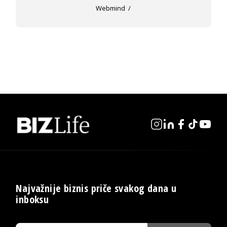
Webmind
Najvažnije biznis priče svakog dana u
inboksu