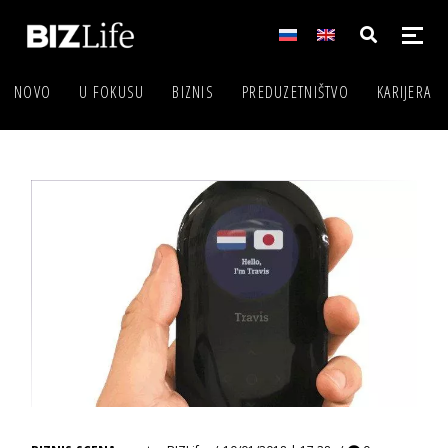
NOVO
U FOKUSU
BIZNIS
PREDUZETNIŠTVO
KARIJERA