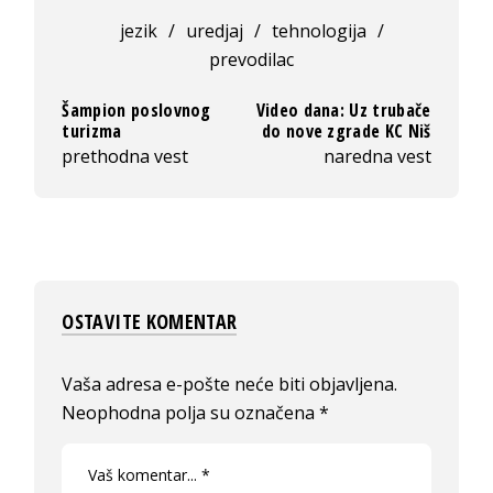
jezik
/
uredjaj
/
tehnologija
/
prevodilac
Šampion poslovnog
Video dana: Uz trubače
turizma
do nove zgrade KC Niš
prethodna vest
naredna vest
OSTAVITE KOMENTAR
Vaša adresa e-pošte neće biti objavljena.
Neophodna polja su označena
*