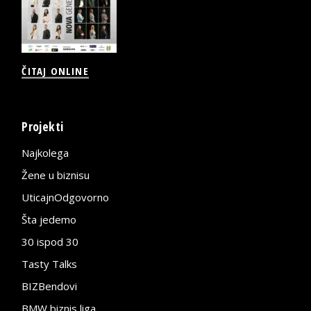
ČITAJ ONLINE
Projekti
Najkolega
Žene u biznisu
UticajnOdgovorno
Šta jedemo
30 ispod 30
Tasty Talks
BIZBendovi
BMW biznis liga