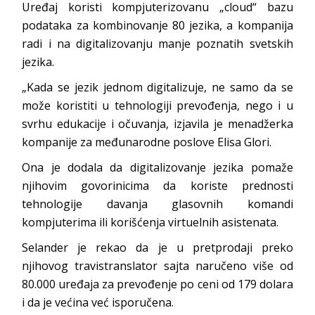
Uređaj koristi kompjuterizovanu „cloud“ bazu
podataka za kombinovanje 80 jezika, a kompanija
radi i na digitalizovanju manje poznatih svetskih
jezika.
„Kada se jezik jednom digitalizuje, ne samo da se
može koristiti u tehnologiji prevođenja, nego i u
svrhu edukacije i očuvanja, izjavila je menadžerka
kompanije za međunarodne poslove Elisa Glori.
Ona je dodala da digitalizovanje jezika pomaže
njihovim govorinicima da koriste prednosti
tehnologije davanja glasovnih komandi
kompjuterima ili korišćenja virtuelnih asistenata.
Selander je rekao da je u pretprodaji preko
njihovog travistranslator sajta naručeno više od
80.000 uređaja za prevođenje po ceni od 179 dolara
i da je većina već isporučena.