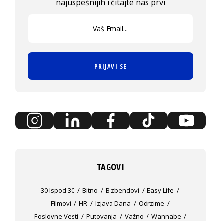
najuspešnijih i čitajte nas prvi
PRIJAVI SE
TAGOVI
30 Ispod 30
Bitno
Bizbendovi
Easy Life
Filmovi
HR
Izjava Dana
Odrzime
Poslovne Vesti
Putovanja
Važno
Wannabe