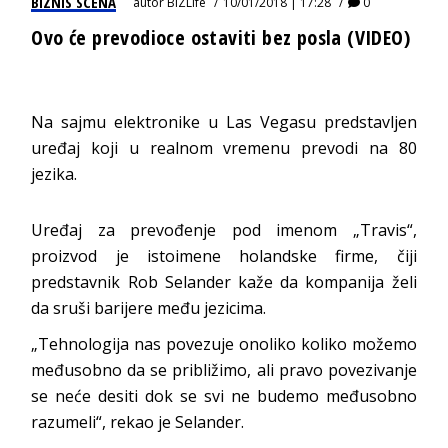
BIZNIS SCENA
autor
BIZLife
10/01/2018 | 17:28
0
Ovo će prevodioce ostaviti bez posla (VIDEO)
Na sajmu elektronike u Las Vegasu predstavljen
uređaj koji u realnom vremenu prevodi na 80
jezika.
Uređaj za prevođenje pod imenom „Travis“,
proizvod je istoimene holandske firme, čiji
predstavnik Rob Selander kaže da kompanija želi
da sruši barijere među jezicima.
„Tehnologija nas povezuje onoliko koliko možemo
međusobno da se približimo, ali pravo povezivanje
se neće desiti dok se svi ne budemo međusobno
razumeli“, rekao je Selander.