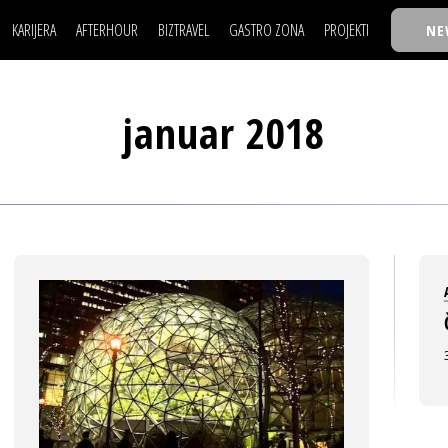
KARIJERA
AFTERHOUR
BIZTRAVEL
GASTRO ZONA
PROJEKTI
NE
POSAO
FILM I SCENA
NAJKOLEGA
LJUDI (HR)
KNJIGE
TASTY TALKS
POSAO
FILM I SCENA
NAJKOLEGA
JE
MOJ UGAO
AUTO SVET
30 ISPOD 30
januar 2018
LJUDI (HR)
KNJIGE
TASTY TALKS
USAVRŠAVANJE
STIL
BACK TO OFFIC
JE
MOJ UGAO
AUTO SVET
30 ISPOD 30
KNOW-HOW
WELLBEING
BIZBENDOVI
USAVRŠAVANJE
STIL
BACK TO OFFIC
BIZKOLEGIJUM
KNOW-HOW
WELLBEING
BIZBENDOVI
BMW BIZNIS LIG
BIZKOLEGIJUM
BIZLIFE WEEK
BMW BIZNIS LIG
IZJAVA GODINE
BIZLIFE WEEK
IZJAVA GODINE