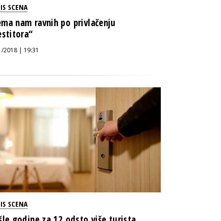
IS SCENA
ma nam ravnih po privlačenju
estitora“
1/2018 | 19:31
IS SCENA
šle godine za 12 odsto više turista