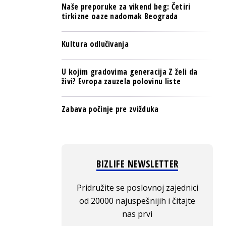
Naše preporuke za vikend beg: Četiri
tirkizne oaze nadomak Beograda
Kultura odlučivanja
U kojim gradovima generacija Z želi da
živi? Evropa zauzela polovinu liste
Zabava počinje pre zvižduka
BIZLIFE NEWSLETTER
Pridružite se poslovnoj zajednici
od 20000 najuspešnijih i čitajte
nas prvi