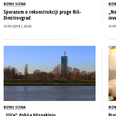
BIZNIS SCENA
BIZN
Sporazum o rekonstrukciji pruge Niš-
„Ne
Dimitrovgrad
inv
31/01/2018 | 20:02
31/0
BIZNIS SCENA
BIZN
„Ušće“ dobija bliznakinju
Pro