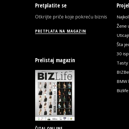
Pretplatite se
Proje
Otkrijte priče koje pokreću biznis
Najko
Žene u
PRETPLATA NA MAGAZIN
Utica
Šta j
30 is
Prelistaj magazin
Tasty
BIZBe
BMW bi
Bizlif
ČITAJ ONLINE