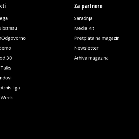
kti
Za partnere
lega
Saradnja
 biznisu
Media Kit
jnOdgovorno
Pretplata na magazin
edemo
Newsletter
pod 30
Arhiva magazina
 Talks
ndovi
znis liga
e Week