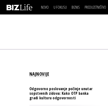
NOVO
U FOKUSU
BIZNIS
PREDUZETNIŠTVO
IZJAVA DANA
BIZNIS SCENA
VIDEO
REAL ESTATE
IZJAVA DANA
BIZNIS SCENA
BREND I KOMUNIKACI
VIDEO
REAL ESTATE
ESG & ENERGY
BREND I KOMUNIKACI
BANKE
ESG & ENERGY
OSIGURANJE
BANKE
TECH I AI
OSIGURANJE
BIZNIS & SPORT
NAJNOVIJE
TECH I AI
PULS REGIONA
BIZNIS & SPORT
NOVO NA RAFU
Odgovorno poslovanje počinje unutar
PULS REGIONA
sopstvenih zidova: Kako OTP banka
gradi kulturu odgovornosti
NOVO NA RAFU