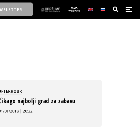
WSLETTER
E/SCHOOL
E/SCHOOL
A
AFTERHOUR
A
Čikago najbolji grad za zabavu
31/01/2018 | 20:32