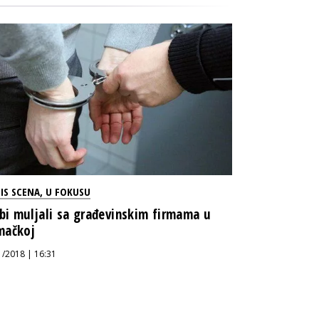
IS SCENA
,
U FOKUSU
rbi muljali sa građevinskim firmama u
mačkoj
1/2018 | 16:31