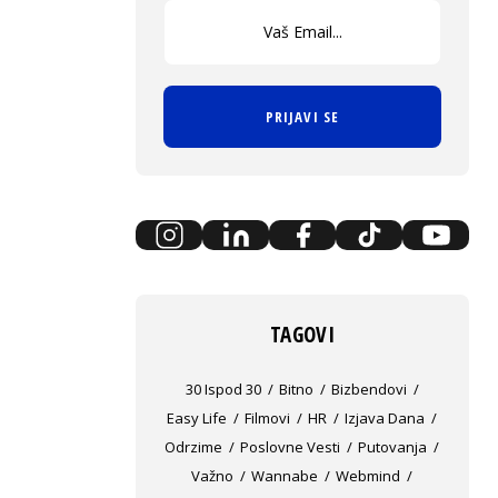
PRIJAVI SE
TAGOVI
30 Ispod 30
Bitno
Bizbendovi
Easy Life
Filmovi
HR
Izjava Dana
Odrzime
Poslovne Vesti
Putovanja
Važno
Wannabe
Webmind