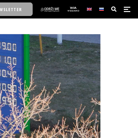
WSLETTER
E/SCHOOL
E/SCHOOL
A
A