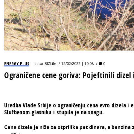
ENERGY PLUS
autor
BIZLife
12/02/2022 | 10:08
0
Ograničene cene goriva: Pojeftinili dizel 
Uredba Vlade Srbije o ograničenju cena evro dizela i 
Službenom glasniku i stupila je na snagu.
Cena dizela je niža za otprilike pet dinara, a benzina z