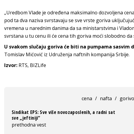
„Uredbom Vlade je određena maksimalno dozvoljena cena 
pod ta dva naziva svrstavaju se sve vrste goriva uključujuć
vremena u narednim danima da sa ministarstvima i Vladom v
svrstana u tu cenu ili će cena tih goriva moći slobodno da 
U svakom slučaju goriva će biti na pumpama sasvim d
Tomislav Mićović iz Udruženja naftnih kompanija Srbije.
Izvor:
RTS, BIZLife
cena
/
nafta
/
goriv
Sindikat EPS: Sve više novozaposlenih, a radni sat
sve „jeftiniji“
prethodna vest