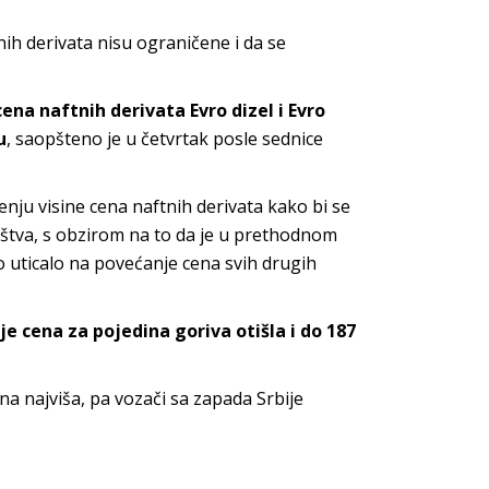
ih derivata nisu ograničene i da se
a naftnih derivata Evro dizel i Evro
u
, saopšteno je u četvrtak posle sednice
enju visine cena naftnih derivata kako bi se
ištva, s obzirom na to da je u prethodnom
o uticalo na povećanje cena svih drugih
je cena za pojedina goriva otišla i do 187
na najviša, pa vozači sa zapada Srbije