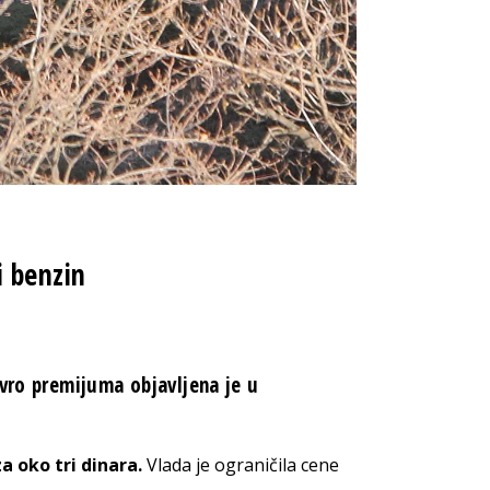
i benzin
evro premijuma objavljena je u
a oko tri dinara.
Vlada je ograničila cene