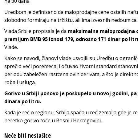
na 30 dana.
Uredbom je definisano da maloprodajne cene ostalih naftn
slobodno formiraju na tržištu, ali ima izvesnih nedoumica.
Vlada Srbije propisala je da
maksimalna maloprodajna cen
premijum BMB 95 iznosi 179, odnosno 171 dinar po litr
Vlade.
Kako se navodi, članovi vlade usvojili su Uredbu o ogranič
sprečio veći poremećaj i očuvao životni standard stanovn
periodu zabeležen rastcena ovih derivata, a što je direktn
roba i usluga.
Gorivo u Srbiji ponovo je poskupelo u novoj godini, pa 
dinara po litru.
Kada je reč o regionu, Srbija spada u red zemalja gde je ce
neretko gorivo toče u Bosni i Hercegovini.
Neće biti nestašice