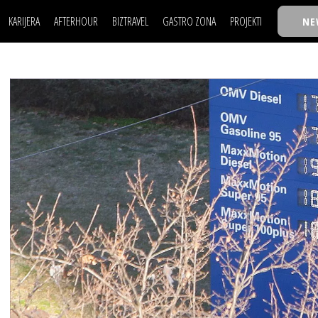
KARIJERA
AFTERHOUR
BIZTRAVEL
GASTRO ZONA
PROJEKTI
NE
POSAO
FILM I SCENA
NAJKOLEGA
LJUDI (HR)
KNJIGE
TASTY TALKS
POSAO
FILM I SCENA
NAJKOLEGA
JE
MOJ UGAO
AUTO SVET
30 ISPOD 30
LJUDI (HR)
KNJIGE
TASTY TALKS
USAVRŠAVANJE
STIL
BACK TO OFFIC
JE
MOJ UGAO
AUTO SVET
30 ISPOD 30
KNOW-HOW
WELLBEING
BIZBENDOVI
USAVRŠAVANJE
STIL
BACK TO OFFIC
BIZKOLEGIJUM
KNOW-HOW
WELLBEING
BIZBENDOVI
BMW BIZNIS LIG
BIZKOLEGIJUM
BIZLIFE WEEK
BMW BIZNIS LIG
IZJAVA GODINE
BIZLIFE WEEK
IZJAVA GODINE