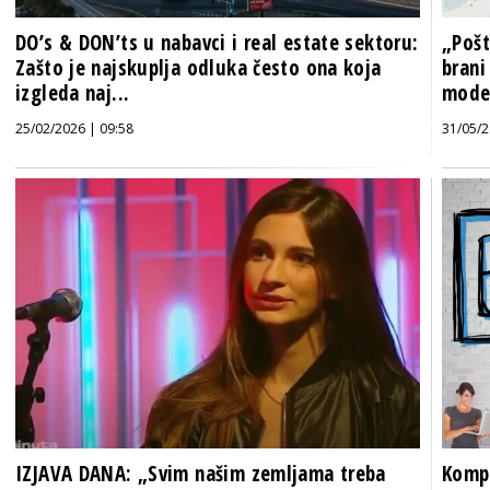
DO’s & DON’ts u nabavci i real estate sektoru:
„Pošt
Zašto je najskuplja odluka često ona koja
brani
izgleda naj...
model
25/02/2026 | 09:58
31/05/2
IZJAVA DANA: „Svim našim zemljama treba
Kompa