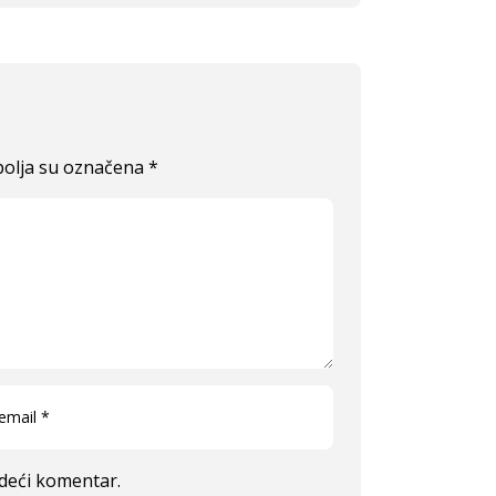
olja su označena
*
edeći komentar.