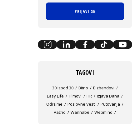
PRIJAVI SE
TAGOVI
30 Ispod 30
Bitno
Bizbendovi
Easy Life
Filmovi
HR
Izjava Dana
Odrzime
Poslovne Vesti
Putovanja
Važno
Wannabe
Webmind