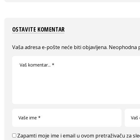
OSTAVITE KOMENTAR
Vaša adresa e-pošte neće biti objavljena.
Neophodna p
Zapamti moje ime i email u ovom pretraživaču za sl