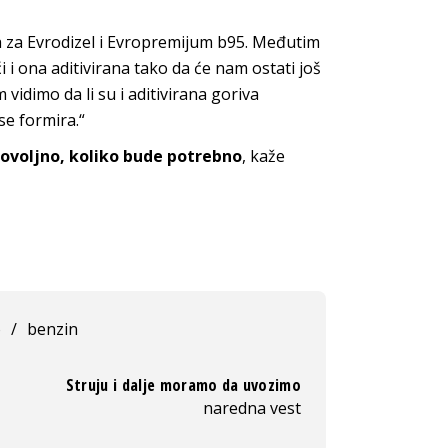
za Evrodizel i Evropremijum b95. Međutim
i i ona aditivirana tako da će nam ostati još
idimo da li su i aditivirana goriva
se formira.“
ovoljno, koliko bude potrebno
, kaže
o
/
benzin
Struju i dalje moramo da uvozimo
naredna vest